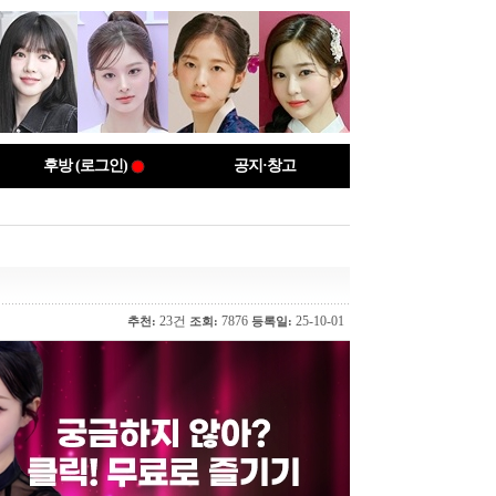
후방 (로그인)
공지·창고
23건
7876
25-10-01
추천:
조회:
등록일: