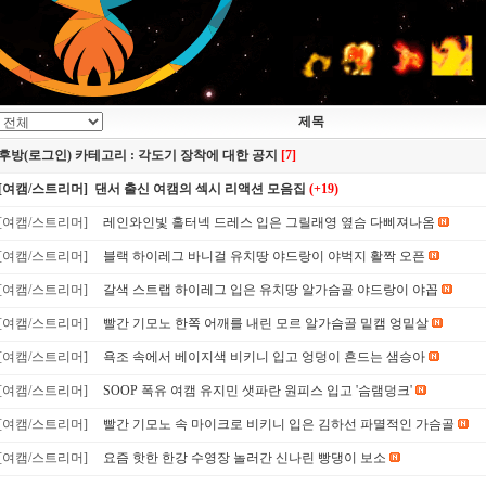
제목
후방(로그인) 카테고리 : 각도기 장착에 대한 공지
[7]
[여캠/스트리머] 댄서 출신 여캠의 섹시 리액션 모음집
(+19)
[여캠/스트리머]
레인와인빛 홀터넥 드레스 입은 그릴래영 옆슴 다삐져나옴
[여캠/스트리머]
블랙 하이레그 바니걸 유치땅 야드랑이 야벅지 활짝 오픈
[여캠/스트리머]
갈색 스트랩 하이레그 입은 유치땅 알가슴골 야드랑이 야꼽
[여캠/스트리머]
빨간 기모노 한쪽 어깨를 내린 모르 알가슴골 밑캠 엉밑살
[여캠/스트리머]
욕조 속에서 베이지색 비키니 입고 엉덩이 흔드는 샘승아
[여캠/스트리머]
SOOP 폭유 여캠 유지민 샛파란 원피스 입고 '슴램덩크'
[여캠/스트리머]
빨간 기모노 속 마이크로 비키니 입은 김하선 파멸적인 가슴골
[여캠/스트리머]
요즘 핫한 한강 수영장 놀러간 신나린 빵댕이 보소