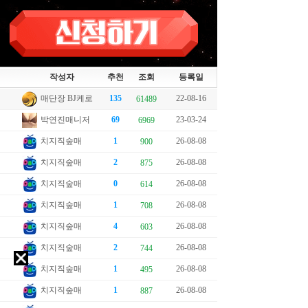
작성자
추천
조회
등록일
매단장 BJ케로
135
22-08-16
61489
박연진매니저
69
23-03-24
6969
치지직숲매
1
26-08-08
900
치지직숲매
2
26-08-08
875
치지직숲매
0
26-08-08
614
치지직숲매
1
26-08-08
708
치지직숲매
4
26-08-08
603
치지직숲매
2
26-08-08
744
치지직숲매
1
26-08-08
495
치지직숲매
1
26-08-08
887