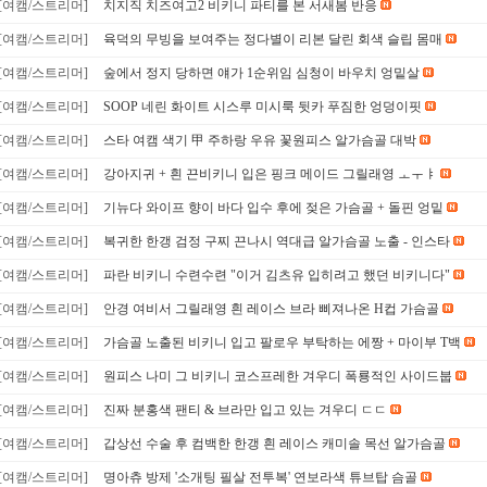
[여캠/스트리머]
치지직 치즈여고2 비키니 파티를 본 서새봄 반응
[여캠/스트리머]
육덕의 무빙을 보여주는 정다별이 리본 달린 회색 슬립 몸매
[여캠/스트리머]
숲에서 정지 당하면 얘가 1순위임 심청이 바우치 엉밑살
[여캠/스트리머]
SOOP 네린 화이트 시스루 미시룩 뒷카 푸짐한 엉덩이핏
[여캠/스트리머]
스타 여캠 색기 甲 주하랑 우유 꽃원피스 알가슴골 대박
[여캠/스트리머]
강아지귀 + 흰 끈비키니 입은 핑크 메이드 그릴래영 ㅗㅜㅑ
[여캠/스트리머]
기뉴다 와이프 향이 바다 입수 후에 젖은 가슴골 + 돌핀 엉밑
[여캠/스트리머]
복귀한 한갱 검정 구찌 끈나시 역대급 알가슴골 노출 - 인스타
[여캠/스트리머]
파란 비키니 수련수련 "이거 김츠유 입히려고 했던 비키니다"
[여캠/스트리머]
안경 여비서 그릴래영 흰 레이스 브라 삐져나온 H컵 가슴골
[여캠/스트리머]
가슴골 노출된 비키니 입고 팔로우 부탁하는 에짱 + 마이부 T백
[여캠/스트리머]
원피스 나미 그 비키니 코스프레한 겨우디 폭룡적인 사이드붑
[여캠/스트리머]
진짜 분홍색 팬티 & 브라만 입고 있는 겨우디 ㄷㄷ
[여캠/스트리머]
갑상선 수술 후 컴백한 한갱 흰 레이스 캐미솔 목선 알가슴골
[여캠/스트리머]
명아츄 방제 '소개팅 필살 전투복' 연보라색 튜브탑 슴골