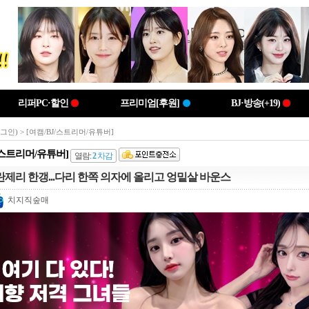
리퍼PC·할인
프리미엄[후원]
BJ·방송(+19)
로그인)
> [여캠/BJ/스트리머/유튜버]
J/스트리머/유튜버]
열람:
2
차감
란제리 한갱...다리 한쪽 의자에 올리고 엉밑살 바운스
치지직숲매