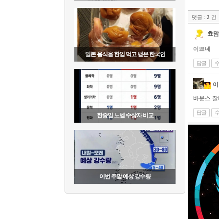
댓글 :
2
건
쵸맘
이쁘네
일본 음식을 한입 먹고 뱉은 한국인
답글
이
바운스 
답글
한중일 노벨 수상자 비교
이번 주말 예상 강수량