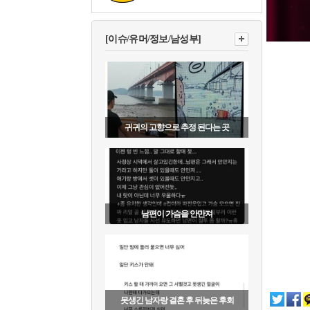
[이슈/유머/정보/남성부]
귀귀의 고향으로 추정 된다는 곳
남편이 가슴을 안만져
못생긴 남자랑 결혼 후 뒤늦은 후회