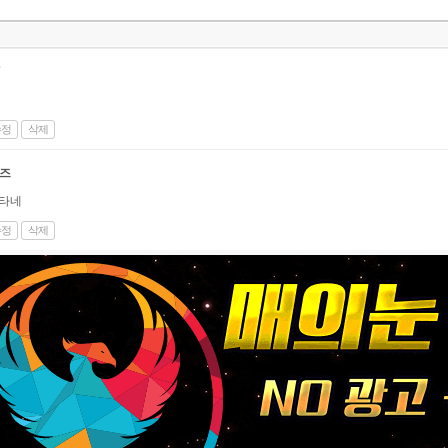
수정
삭제
즈
잘타네
수정
삭제