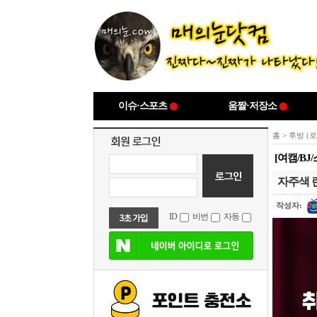
이슈·스포츠
움짤·저장소
홈
>
후방 (
[여캠/B
자주색 
작성자:
ID
비번
자동