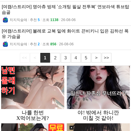
[여캠/스트리머] 명아츄 방제 '소개팅 필살 전투복' 연보라색 튜브탑
슴골
치지직숲매
l
추천
5
l
조회
1138
l
26-08-06
[여캠/스트리머] 볼레로 교복 밑에 화이트 끈비키니 입은 김하선 폭
유 가슴골
치지직숲매
l
추천
2
l
조회
856
l
26-08-06
<<
<
1
2
3
4
5
>
>>