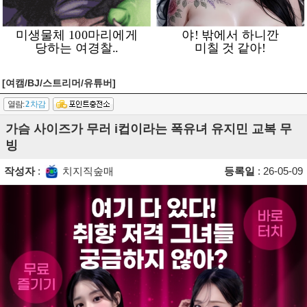
[여캠/BJ/스트리머/유튜버]
열람:
2
차감
가슴 사이즈가 무러 i컵이라는 폭유녀 유지민 교복 무
빙
작성자
:
치지직숲매
등록일
: 26-05-09