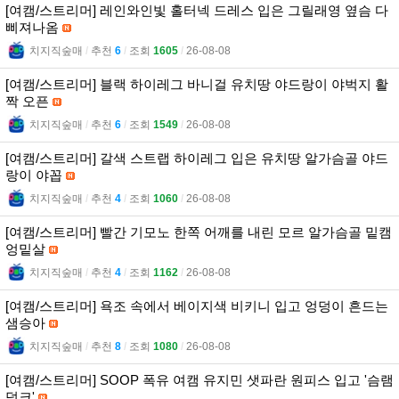
[여캠/스트리머] 레인와인빛 홀터넥 드레스 입은 그릴래영 옆슴 다
삐져나옴
치지직숲매
l
추천
6
l
조회
1605
l
26-08-08
[여캠/스트리머] 블랙 하이레그 바니걸 유치땅 야드랑이 야벅지 활
짝 오픈
치지직숲매
l
추천
6
l
조회
1549
l
26-08-08
[여캠/스트리머] 갈색 스트랩 하이레그 입은 유치땅 알가슴골 야드
랑이 야꼽
치지직숲매
l
추천
4
l
조회
1060
l
26-08-08
[여캠/스트리머] 빨간 기모노 한쪽 어깨를 내린 모르 알가슴골 밑캠
엉밑살
치지직숲매
l
추천
4
l
조회
1162
l
26-08-08
[여캠/스트리머] 욕조 속에서 베이지색 비키니 입고 엉덩이 흔드는
샘승아
치지직숲매
l
추천
8
l
조회
1080
l
26-08-08
[여캠/스트리머] SOOP 폭유 여캠 유지민 샛파란 원피스 입고 '슴램
덩크'