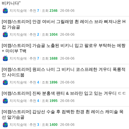
비키니다"
치지직숲매
l
추천
7
l
조회
2346
l
26-08-06
[여캠/스트리머] 안경 여비서 그릴래영 흰 레이스 브라 삐져나온 H
컵 가슴골
치지직숲매
l
추천
2
l
조회
1004
l
26-08-06
[여캠/스트리머] 가슴골 노출된 비키니 입고 팔로우 부탁하는 에짱
+ 마이부 T백
치지직숲매
l
추천
7
l
조회
1688
l
26-08-06
[여캠/스트리머] 원피스 나미 그 비키니 코스프레한 겨우디 폭룡적
인 사이드붑
치지직숲매
l
추천
4
l
조회
1896
l
26-08-06
[여캠/스트리머] 진짜 분홍색 팬티 & 브라만 입고 있는 겨우디 ㄷㄷ
치지직숲매
l
추천
4
l
조회
1995
l
26-08-06
[여캠/스트리머] 갑상선 수술 후 컴백한 한갱 흰 레이스 캐미솔 목
선 알가슴골
치지직숲매
l
추천
3
l
조회
1400
l
26-08-06