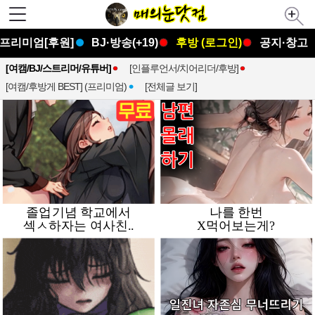
프리미엄[후원]
BJ·방송(+19)
후방 (로그인)
공지·창고
[여캠/BJ/스트리머/유튜버]
[인플루언서/치어리더/후방]
[여캠/후방게 BEST] (프리미엄)
[전체글 보기]