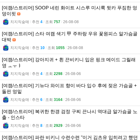
[여캠/스트리머] SOOP 네린 화이트 시스루 미시룩 뒷카 푸짐한 엉
덩이핏
치지직숲매
l
추천
4
l
조회
757
l
26-08-08
[여캠/스트리머] 스타 여캠 색기 甲 주하랑 우유 꽃원피스 알가슴골
대박
치지직숲매
l
추천
10
l
조회
1055
l
26-08-08
[여캠/스트리머] 강아지귀 + 흰 끈비키니 입은 핑크 메이드 그릴래
영 ㅗㅜㅑ
치지직숲매
l
추천
4
l
조회
2298
l
26-08-06
[여캠/스트리머] 기뉴다 와이프 향이 바다 입수 후에 젖은 가슴골 +
돌핀 엉밑
치지직숲매
l
추천
6
l
조회
3164
l
26-08-06
[여캠/스트리머] 복귀한 한갱 검정 구찌 끈나시 역대급 알가슴골 노
출 - 인스타
치지직숲매
l
추천
8
l
조회
2929
l
26-08-06
[여캠/스트리머] 파란 비키니 수련수련 "이거 김츠유 입히려고 했던