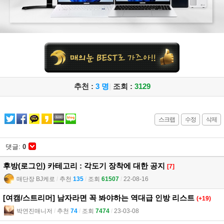
추천 :
3 명
|
조회 :
3129
스크랩
수정
삭제
댓글:
0
후방(로그인) 카테고리 : 각도기 장착에 대한 공지
[7]
매단장 BJ케로
l
추천
135
l
조회
61507
l
22-08-16
[여캠/스트리머] 남자라면 꼭 봐야하는 역대급 인방 리스트
(+19)
박연진매니저
l
추천
74
l
조회
7474
l
23-03-08