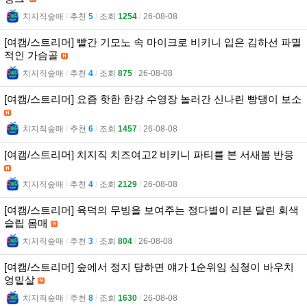
치지직숲매
l
추천
5
l
조회
1254
l
26-08-08
[여캠/스트리머] 빨간 기모노 속 마이크로 비키니 입은 김하선 파멸
적인 가슴골
치지직숲매
l
추천
4
l
조회
875
l
26-08-08
[여캠/스트리머] 요즘 핫한 한강 수영장 놀러간 신나린 빵댕이 보소
치지직숲매
l
추천
6
l
조회
1457
l
26-08-08
[여캠/스트리머] 치지직 치즈여고2 비키니 파티를 본 서새봄 반응
치지직숲매
l
추천
4
l
조회
2129
l
26-08-08
[여캠/스트리머] 육덕의 무빙을 보여주는 정다별이 리본 달린 회색
슬립 몸매
치지직숲매
l
추천
3
l
조회
804
l
26-08-08
[여캠/스트리머] 숲에서 정지 당하면 얘가 1순위임 심청이 바우치
엉밑살
치지직숲매
l
추천
8
l
조회
1630
l
26-08-08