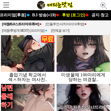
프리미엄[후원]
BJ·방송(+19)
후방 (로그인)
공지·창고
[여캠/BJ/스트리머/유튜버]
[인플루언서/치어리더/후방]
[여캠/후방게 BEST] (프리미엄)
[전체글 보기]