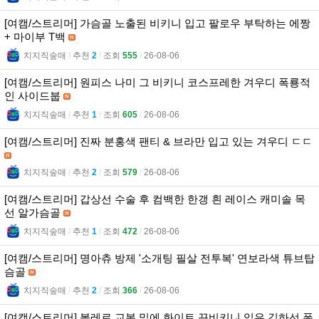
[여캠/스트리머] 가슴골 노출된 비키니 입고 팔로우 부탁하는 에짱
+ 마이부 T백
치지직숲매
l
추천
2
l
조회
555
l
26-08-06
[여캠/스트리머] 원피스 나미 그 비키니 코스프레한 겨우디 폭룡적
인 사이드붑
치지직숲매
l
추천
1
l
조회
605
l
26-08-06
[여캠/스트리머] 진짜 분홍색 팬티 & 브라만 입고 있는 겨우디 ㄷㄷ
치지직숲매
l
추천
2
l
조회
579
l
26-08-06
[여캠/스트리머] 갑상선 수술 후 컴백한 한갱 흰 레이스 캐미솔 목
선 알가슴골
치지직숲매
l
추천
1
l
조회
472
l
26-08-06
[여캠/스트리머] 명아츄 방제 '소개팅 필살 전투복' 연보라색 튜브탑
슴골
치지직숲매
l
추천
2
l
조회
366
l
26-08-06
[여캠/스트리머] 볼레로 교복 밑에 화이트 끈비키니 입은 김하선 폭