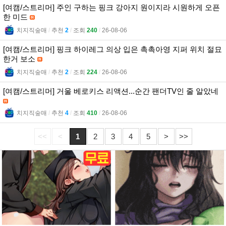
[여캠/스트리머] 주인 구하는 핑크 강아지 원이지라 시원하게 오픈
한 미드
치지직숲매
l
추천
2
l
조회
240
l
26-08-06
[여캠/스트리머] 핑크 하이레그 의상 입은 촉촉아영 지퍼 위치 절묘
한거 보소
치지직숲매
l
추천
2
l
조회
224
l
26-08-06
[여캠/스트리머] 거울 베로키스 리액션...순간 팬더TV인 줄 알았네
치지직숲매
l
추천
4
l
조회
410
l
26-08-06
<<
<
1
2
3
4
5
>
>>