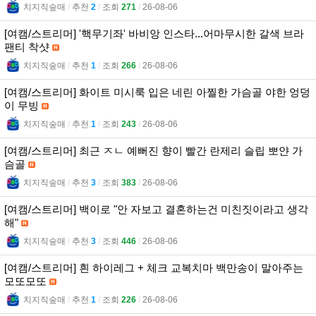
치지직숲매
l
추천
2
l
조회
271
l
26-08-06
[여캠/스트리머] '핵무기좌' 바비앙 인스타...어마무시한 갈색 브라
팬티 착샷
치지직숲매
l
추천
1
l
조회
266
l
26-08-06
[여캠/스트리머] 화이트 미시룩 입은 네린 아찔한 가슴골 야한 엉덩
이 무빙
치지직숲매
l
추천
1
l
조회
243
l
26-08-06
[여캠/스트리머] 최근 ㅈㄴ 예뻐진 향이 빨간 란제리 슬립 뽀얀 가
슴골
치지직숲매
l
추천
3
l
조회
383
l
26-08-06
[여캠/스트리머] 백이로 "안 자보고 결혼하는건 미친짓이라고 생각
해"
치지직숲매
l
추천
3
l
조회
446
l
26-08-06
[여캠/스트리머] 흰 하이레그 + 체크 교복치마 백만송이 말아주는
모또모또
치지직숲매
l
추천
1
l
조회
226
l
26-08-06