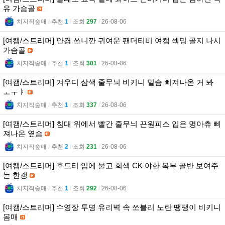
유 가슴골
치지직숲매
l
추천
1
l
조회
297
l
26-08-06
[여캠/스트리머] 안경 쓰니깐 귀여운 팬더티비 여캠 섹밍 골지 나시
가슴골
치지직숲매
l
추천
1
l
조회
301
l
26-08-06
[여캠/스트리머] 겨우디 삼색 줄무늬 비키니 밑슴 삐져나온 거 봐
ㅗㅜㅑ
치지직숲매
l
추천
1
l
조회
337
l
26-08-06
[여캠/스트리머] 침대 위에서 빨간 줄무늬 끈원피스 입은 명아츄 삐
져나온 옆슴
치지직숲매
l
추천
2
l
조회
231
l
26-08-06
[여캠/스트리머] 후드티 입에 물고 회색 CK 야한 복부 골반 보여주
는 한갱
치지직숲매
l
추천
1
l
조회
292
l
26-08-06
[여캠/스트리머] 수영장 투명 유리벽 속 쏘블리 노란 땡땡이 비키니
몸매