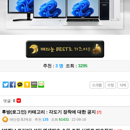
추천 :
3 명
|
조회 :
3295
스크랩
수정
삭제
댓글:
0
후방(로그인) 카테고리 : 각도기 장착에 대한 공지
[7]
매단장 BJ케로
l
추천
135
l
조회
61431
l
22-08-16