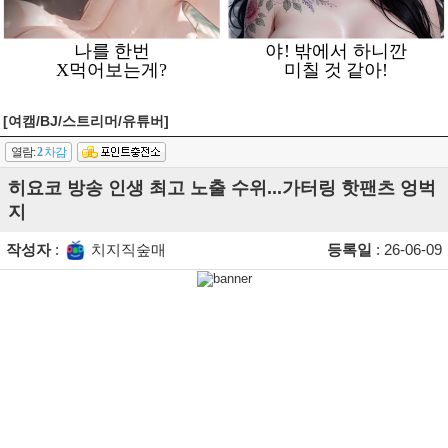
[여캠/BJ/스트리머/유튜버]
열람:
2
차감
히요코 방송 인생 최고 노출 수위...가터링 핫팬츠 엉벅
지
작성자
:
치지직숲매
등록일
: 26-06-09