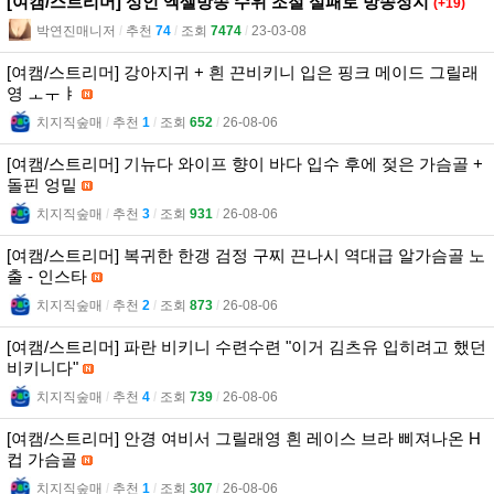
[여캠/스트리머] 성인 엑셀방송 수위 조절 실패로 방송정지
(+19)
박연진매니저
l
추천
74
l
조회
7474
l
23-03-08
[여캠/스트리머] 강아지귀 + 흰 끈비키니 입은 핑크 메이드 그릴래
영 ㅗㅜㅑ
치지직숲매
l
추천
1
l
조회
652
l
26-08-06
[여캠/스트리머] 기뉴다 와이프 향이 바다 입수 후에 젖은 가슴골 +
돌핀 엉밑
치지직숲매
l
추천
3
l
조회
931
l
26-08-06
[여캠/스트리머] 복귀한 한갱 검정 구찌 끈나시 역대급 알가슴골 노
출 - 인스타
치지직숲매
l
추천
2
l
조회
873
l
26-08-06
[여캠/스트리머] 파란 비키니 수련수련 "이거 김츠유 입히려고 했던
비키니다"
치지직숲매
l
추천
4
l
조회
739
l
26-08-06
[여캠/스트리머] 안경 여비서 그릴래영 흰 레이스 브라 삐져나온 H
컵 가슴골
치지직숲매
l
추천
1
l
조회
307
l
26-08-06