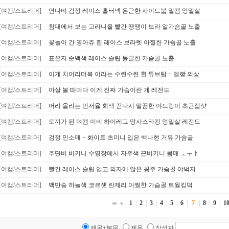
[여캠/스트리머]
연나비 검정 레이스 홀터넥 은근한 사이드붑 밑캠 엉밑살
[여캠/스트리머]
침대에서 보는 고라니율 빨간 땡땡이 브라 알가슴골 노출
[여캠/스트리머]
꽃놀이 간 명아츄 흰 레이스 브라렛 아찔한 가슴골 노출
[여캠/스트리머]
표은지 순백색 레이스 슬립 몽글한 가슴골 노출
[여캠/스트리머]
이게 치어리더복 이라는 수련수련 흰 튜브탑 + 멜빵 의상
[여캠/스트리머]
야살 볼 때마다 이게 진짜 가슴이란 게 레전드
[여캠/스트리머]
머리 올리는 민서율 회색 끈나시 말끔한 야드랑이 초근접샷
[여캠/스트리머]
토끼가 된 여캠 이비 하이레그 망사스타킹 엉밑살 레전드
[여캠/스트리머]
검정 민소매 + 화이트 초미니 입은 백나현 거유 가슴골
[여캠/스트리머]
추단비 비키니 수영장에서 자주색 끈비키니 몸매 ㅗㅜㅑ
[여캠/스트리머]
빨간 레이스 슬립 입고 의자에 앉은 꽁주 가슴골 야벅지
[여캠/스트리머]
백만송 하늘색 코르셋 란제리 아찔한 가슴골 트월킹덕
1
|
2
|
3
|
4
|
5
|
6
|
7
|
8
|
9
|
1
제목+본문
제목
작성자