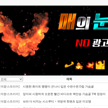
제목
[여캠/스트리머]
시원한 화이트 땡땡이 끈나시 입은 수련수련 D컵 가슴골
[여캠/스트리머]
앞지퍼 시원하게 오픈한 빨간 바디슈트 백만송 가슴골 T백 엉덩이
[여캠/스트리머]
브라 다 비치는 시스루티 + 국방색 핫팬츠 입은 미오탱