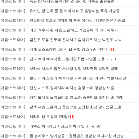
[여캠/스트리머]
폭유 BJ 유지민 블랙 레이스 브라렛 가슴골 출렁출렁
[여캠/스트리머]
유지민 앞 단추 푼 흰 카라티 마구 출렁이는 폭유 가슴골
[여캠/스트리머]
연보라색 코르셋 란제리의 귀족 아가씨 나리땽 거유 가슴골
[여캠/스트리머]
여경 겨우디 흰 셔츠 오픈하고 가슴골에 넥타이 끼우기
[여캠/스트리머]
팀진우 도욤 전투복 끈나시 가슴사이즈 재는 박진우 ㄷㄷ
[여캠/스트리머]
레제 코스프레한 고라니율 쩍벌 검스 Y존 야벅지
[1]
[여캠/스트리머]
뱀피 브라 삐져나온 그릴래영 H컵 가슴골 노출 ㅗㅜㅑ
[여캠/스트리머]
보라색 시스루 입은 서나앙 검정 브라팬티 육덕진 몸매
[여캠/스트리머]
빨간 레이스 브라 삐져나온 가죽 원피스 겨우디 쩍벌 내전근
[여캠/스트리머]
전신 시스루 원이지라 비치는 검정 브라 엉밑살 노출
[여캠/스트리머]
검정 볼레로 들어올리고 흰 브라 슴랭덩크 조지는 BJ 미래
[여캠/스트리머]
갈색 셔츠 오픈하고 옷핀으로 고정한 한갱 알가슴골 노출
[여캠/스트리머]
하리미 왜 무릎이 4개임?
[1]
[여캠/스트리머]
라텍스 하이레그 + 검스 엉벅이 옆태 나리땽
[여캠/스트리머]
흰 블라우스 알가슴골 + 청핫팬츠 엉밑살 적나라한 백만송