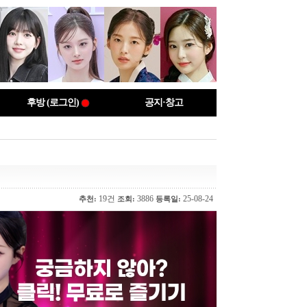
후방 (로그인)
공지·창고
19건
3886
25-08-24
추천:
조회:
등록일: