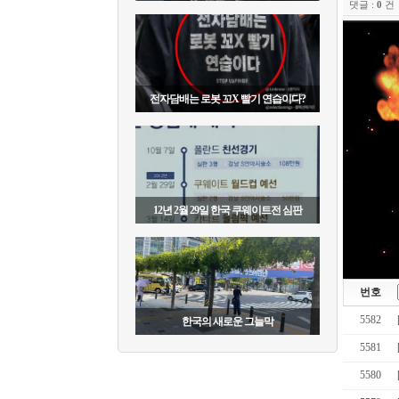
댓글 :
0
건
전자담배는 로봇 꼬X 빨기 연습이다?
12년 2월 29일 한국 쿠웨이트전 심판
번호
5582
한국의 새로운 그늘막
5581
5580