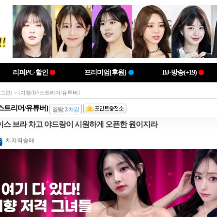
리퍼PC·할인
프리미엄[후원]
BJ·방송(+19)
로그인)
> [여캠/BJ/스트리머/유튜버]
J/스트리머/유튜버]
열람:
2
차감
이스 브라 차고 야드랑이 시원하게 오픈한 원이지라
치지직숲매