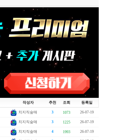
작성자
추천
조회
등록일
치지직숲매
3
26-07-19
1073
치지직숲매
3
26-07-19
1225
치지직숲매
4
26-07-19
1993