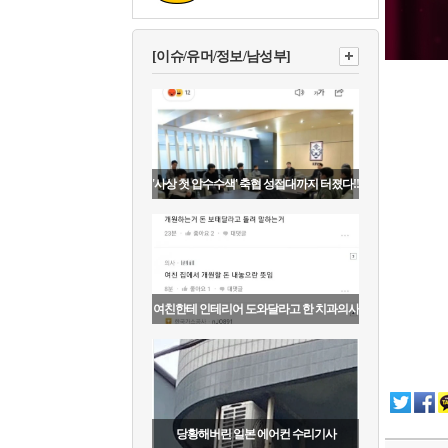
[이슈/유머/정보/남성부]
'사상 첫 압수수색' 축협 성접대까지 터졌다!!
여친한테 인테리어 도와달라고 한 치과의사
당황해버린 일본 에어컨 수리기사