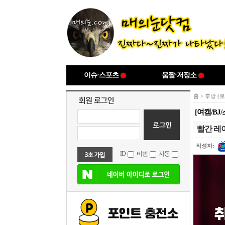
이슈·스포츠
움짤·저장소
홈
>
후방 (
[여캠/B
빨간 레
작성자:
ID
비번
자동