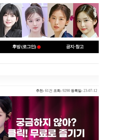
후방 (로그인)
공지·창고
61건
9290
23-07-12
추천:
조회:
등록일: