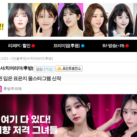
리퍼PC·할인
프리미엄[후원]
BJ·방송(+19)
로그인)
> [인플루언서/치어리더/후방]
서/치어리더/후방]
열람:
2
차감
핀 입은 표은지 몸스타그램 신작
후방주의매