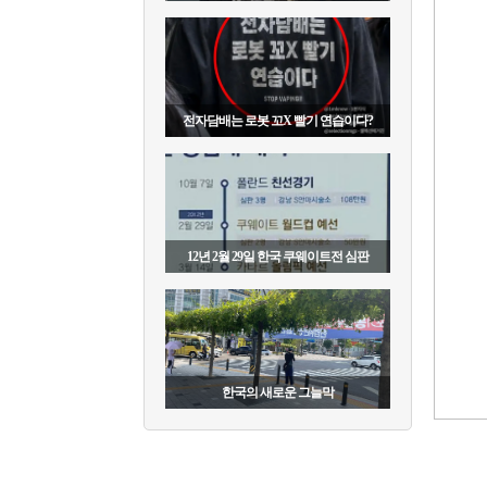
전자담배는 로봇 꼬X 빨기 연습이다?
12년 2월 29일 한국 쿠웨이트전 심판
한국의 새로운 그늘막