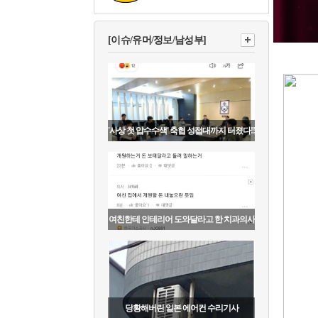
[이슈/유머/정보/남성부]
'사상 첫 압수수색' 축협 성접대까지 터졌다!!
여친한테 인테리어 도와달라고 한 치과의사
당황해버린 일본 에어컨 수리기사