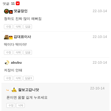
댓글:
11
댓글장인
22-10-14
청하도 진짜 많이 예뻐짐
수정
삭제
답글
김대표이사
22-10-14
딱이다 딱이야!
수정
삭제
답글
abubu
22-10-14
저장이 안돼
수정
삭제
답글
1
22-10-14
잘보고갑니닷
폰이면 움짤 길게 누르세요
수정
삭제