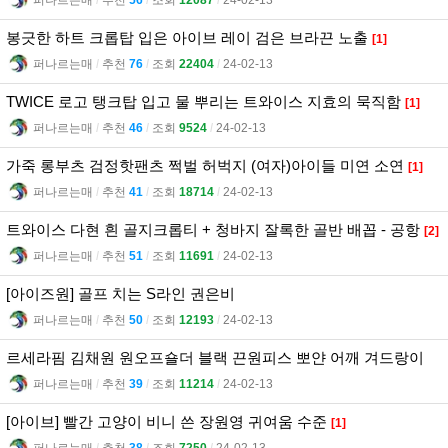
봉긋한 하트 크롭탑 입은 아이브 레이 검은 브라끈 노출
[1]
퍼나르는매
l
추천
76
l
조회
22404
l
24-02-13
TWICE 로고 탱크탑 입고 물 뿌리는 트와이스 지효의 묵직함
[1]
퍼나르는매
l
추천
46
l
조회
9524
l
24-02-13
가죽 롱부츠 검정핫팬츠 쩍벌 허벅지 (여자)아이들 미연 소연
[1]
퍼나르는매
l
추천
41
l
조회
18714
l
24-02-13
트와이스 다현 흰 골지크롭티 + 청바지 잘록한 골반 배꼽 - 공항
[2]
퍼나르는매
l
추천
51
l
조회
11691
l
24-02-13
[아이즈원] 골프 치는 S라인 권은비
퍼나르는매
l
추천
50
l
조회
12193
l
24-02-13
르세라핌 김채원 원오프숄더 블랙 끈원피스 뽀얀 어깨 겨드랑이
퍼나르는매
l
추천
39
l
조회
11214
l
24-02-13
[아이브] 빨간 고양이 비니 쓴 장원영 귀여움 수준
[1]
퍼나르는매
l
추천
38
l
조회
7250
l
24-02-13