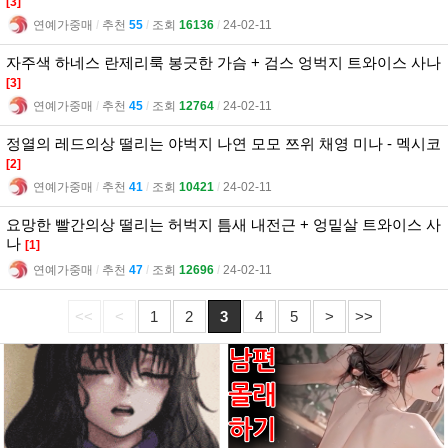
[3]
연예가중매
l
추천
55
l
조회
16136
l
24-02-11
자주색 하네스 란제리룩 봉긋한 가슴 + 검스 엉벅지 트와이스 사나
[3]
연예가중매
l
추천
45
l
조회
12764
l
24-02-11
정열의 레드의상 떨리는 야벅지 나연 모모 쯔위 채영 미나 - 멕시코
[2]
연예가중매
l
추천
41
l
조회
10421
l
24-02-11
요망한 빨간의상 떨리는 허벅지 틈새 내전근 + 엉밑살 트와이스 사
나
[1]
연예가중매
l
추천
47
l
조회
12696
l
24-02-11
<<
<
1
2
3
4
5
>
>>