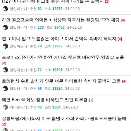
ITZY 미니 팬미팅 핑크빛 류진 한쪽 다리를 든 꿀벅지
[1]
열일하는매
l
추천
52
l
조회
14979
l
24-02-13
하얀 원오프숄더 언더붑 + 상상력 자극하는 꿀렁임 ITZY 채령
[4]
열일하는매
l
추천
133
l
조회
38406
l
24-02-13
흰 초미니 입고 무릎앉은 아이브 이서 순백색 속바지 허벅지
[4]
열일하는매
l
추천
79
l
조회
32992
l
24-02-13
프로미스나인 이서연 하얀 에나멜 핫팬츠 바닥안무 엉밑살 노출
[2]
열일하는매
l
추천
72
l
조회
19391
l
24-02-13
로켓펀치 수윤 발차기 안무 너무 타이트한 속바지 꿀벅지 모음
[4]
열일하는매
l
추천
56
l
조회
13220
l
24-02-13
태연 Benefit 화보 촬영 비하인드 뽀얀 피부결
[1]
퍼나르는매
l
추천
46
l
조회
9584
l
24-02-13
살롱드립2에 나와서 미모 뽐낸 에스파 카리나 블랙오프숄더 몸매
[2]
퍼나르는매
l
추천
56
l
조회
12087
l
24-02-13