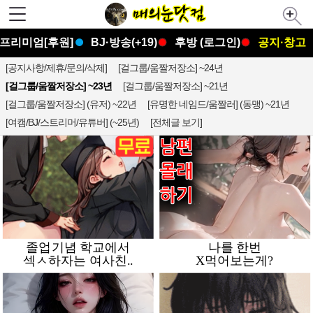
프리미엄[후원]
BJ·방송(+19)
후방 (로그인)
공지·창고
[공지사항/제휴/문의/삭제]
[걸그룹/움짤저장소] ~24년
[걸그룹/움짤저장소] ~23년
[걸그룹/움짤저장소] ~21년
[걸그룹/움짤저장소] (유저) ~22년
[유명한 네임드/움짤러] (동맹) ~21년
[여캠/BJ/스트리머/유튜버] (~25년)
[전체글 보기]