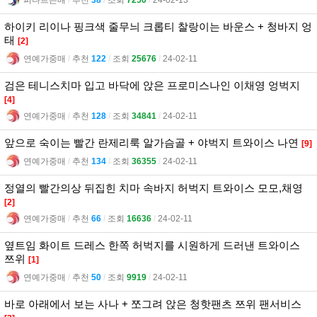
하이키 리이나 핑크색 줄무늬 크롭티 찰랑이는 바운스 + 청바지 엉
태
[2]
연예가중매
l
추천
122
l
조회
25676
l
24-02-11
검은 테니스치마 입고 바닥에 앉은 프로미스나인 이채영 엉벅지
[4]
연예가중매
l
추천
128
l
조회
34841
l
24-02-11
앞으로 숙이는 빨간 란제리룩 알가슴골 + 야벅지 트와이스 나연
[9]
연예가중매
l
추천
134
l
조회
36355
l
24-02-11
정열의 빨간의상 뒤집힌 치마 속바지 허벅지 트와이스 모모,채영
[2]
연예가중매
l
추천
66
l
조회
16636
l
24-02-11
옆트임 화이트 드레스 한쪽 허벅지를 시원하게 드러낸 트와이스
쯔위
[1]
연예가중매
l
추천
50
l
조회
9919
l
24-02-11
바로 아래에서 보는 사나 + 쪼그려 앉은 청핫팬츠 쯔위 팬서비스