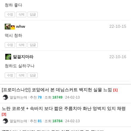
청하 좋다
수정
삭제
답글
whw
22-10-15
역시 청하
수정
삭제
답글
말걸지마라
22-10-16
청하도 실하구나
수정
삭제
답글
[프로미스나인] 코앞에서 본 데님스커트 백지헌 실물 느낌
[1]
열일하는매
l
추천
78
l
조회
18749
l
24-02-13
노란 코르셋 + 속바지 보다 짧은 주름치마 화난 엉벅지 있지 채령
[3]
열일하는매
l
추천
81
l
조회
18784
l
24-02-13