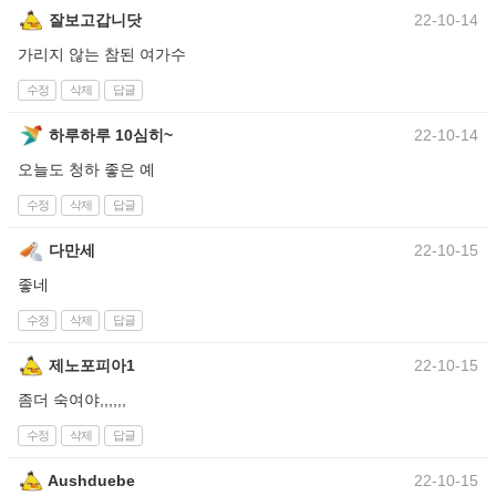
잘보고갑니닷
22-10-14
가리지 않는 참된 여가수
수정
삭제
답글
하루하루 10심히~
22-10-14
오늘도 청하 좋은 예
수정
삭제
답글
다만세
22-10-15
좋네
수정
삭제
답글
제노포피아1
22-10-15
좀더 숙여야,,,,,,
수정
삭제
답글
Aushduebe
22-10-15