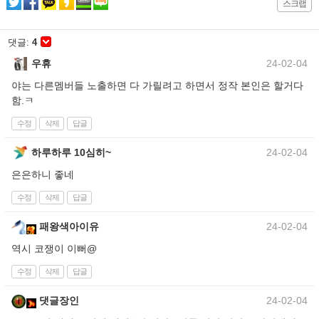
스크랩
댓글:
4
우휴
24-02-04
야는 다른멤버들 노출하면 다 가릴려고 하면서 정작 본인은 할거다
함.ㅋ
수정
삭제
답글
하루하루 10심히~
24-02-04
은은하니 좋네
수정
삭제
답글
패왕색아이유
24-02-04
역시 코쟁이 이뻐@
수정
삭제
답글
댓글장인
24-02-04