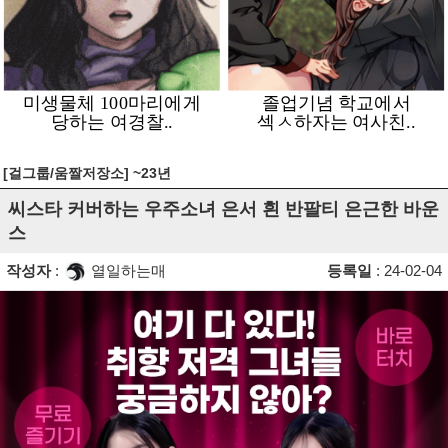
[걸그룹/움짤저장소] ~23년
씨스타 커버하는 우주소녀 은서 흰 반팔티 은근한 바운
스
작성자
:
열일하는매
등록일
: 24-02-04