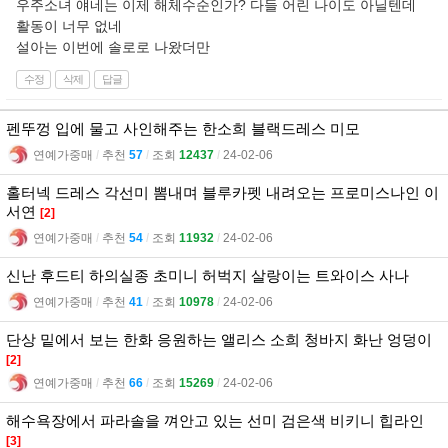
우주소녀 얘네는 이제 해체수순인가? 다들 어린 나이도 아닐텐데
활동이 너무 없네
설아는 이번에 솔로로 나왔더만
수정
삭제
답글
펜뚜껑 입에 물고 사인해주는 한소희 블랙드레스 미모
연예가중매
l
추천
57
l
조회
12437
l
24-02-06
홀터넥 드레스 각선미 뽐내며 블루카펫 내려오는 프로미스나인 이
서연
[2]
연예가중매
l
추천
54
l
조회
11932
l
24-02-06
신난 후드티 하의실종 초미니 허벅지 살랑이는 트와이스 사나
연예가중매
l
추천
41
l
조회
10978
l
24-02-06
단상 밑에서 보는 한화 응원하는 앨리스 소희 청바지 화난 엉덩이
[2]
연예가중매
l
추천
66
l
조회
15269
l
24-02-06
해수욕장에서 파라솔을 껴안고 있는 선미 검은색 비키니 힙라인
[3]