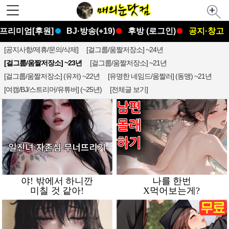
프리미엄[후원]
BJ·방송(+19)
후방 (로그인)
공지·창고
[공지사항/제휴/문의/삭제]
[걸그룹/움짤저장소] ~24년
[걸그룹/움짤저장소] ~23년
[걸그룹/움짤저장소] ~21년
[걸그룹/움짤저장소] (유저) ~22년
[유명한 네임드/움짤러] (동맹) ~21년
[여캠/BJ/스트리머/유튜버] (~25년)
[전체글 보기]