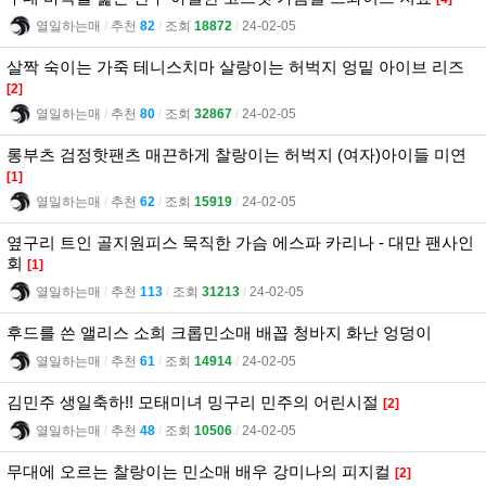
열일하는매
l
추천
82
l
조회
18872
l
24-02-05
살짝 숙이는 가죽 테니스치마 살랑이는 허벅지 엉밑 아이브 리즈
[2]
열일하는매
l
추천
80
l
조회
32867
l
24-02-05
롱부츠 검정핫팬츠 매끈하게 찰랑이는 허벅지 (여자)아이들 미연
[1]
열일하는매
l
추천
62
l
조회
15919
l
24-02-05
옆구리 트인 골지원피스 묵직한 가슴 에스파 카리나 - 대만 팬사인
회
[1]
열일하는매
l
추천
113
l
조회
31213
l
24-02-05
후드를 쓴 앨리스 소희 크롭민소매 배꼽 청바지 화난 엉덩이
열일하는매
l
추천
61
l
조회
14914
l
24-02-05
김민주 생일축하!! 모태미녀 밍구리 민주의 어린시절
[2]
열일하는매
l
추천
48
l
조회
10506
l
24-02-05
무대에 오르는 찰랑이는 민소매 배우 강미나의 피지컬
[2]