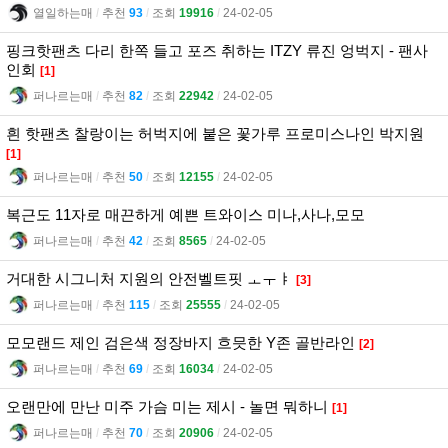
열일하는매
l
추천
93
l
조회
19916
l
24-02-05
핑크핫팬츠 다리 한쪽 들고 포즈 취하는 ITZY 류진 엉벅지 - 팬사
인회
[1]
퍼나르는매
l
추천
82
l
조회
22942
l
24-02-05
흰 핫팬츠 찰랑이는 허벅지에 붙은 꽃가루 프로미스나인 박지원
[1]
퍼나르는매
l
추천
50
l
조회
12155
l
24-02-05
복근도 11자로 매끈하게 예쁜 트와이스 미나,사나,모모
퍼나르는매
l
추천
42
l
조회
8565
l
24-02-05
거대한 시그니처 지원의 안전벨트핏 ㅗㅜㅑ
[3]
퍼나르는매
l
추천
115
l
조회
25555
l
24-02-05
모모랜드 제인 검은색 정장바지 흐믓한 Y존 골반라인
[2]
퍼나르는매
l
추천
69
l
조회
16034
l
24-02-05
오랜만에 만난 미주 가슴 미는 제시 - 놀면 뭐하니
[1]
퍼나르는매
l
추천
70
l
조회
20906
l
24-02-05