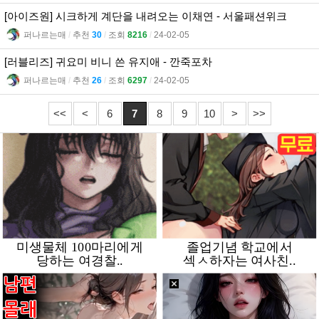
[아이즈원] 시크하게 계단을 내려오는 이채연 - 서울패션위크
퍼나르는매
l
추천
30
l
조회
8216
l
24-02-05
[러블리즈] 귀요미 비니 쓴 유지애 - 깐죽포차
퍼나르는매
l
추천
26
l
조회
6297
l
24-02-05
<<
<
6
7
8
9
10
>
>>