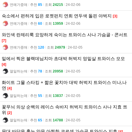
연예가중매
l
추천
85
l
조회
24215
l
24-02-06
숙소에서 편하게 입은 로켓펀치 연희 연두색 돌핀 야벅지
[3]
연예가중매
l
추천
60
l
조회
13959
l
24-02-06
와인색 란제리룩 요망하게 숙이는 트와이스 사나 가슴골 - 콘서트
[7]
연예가중매
l
추천
120
l
조회
24979
l
24-02-05
밑에서 찍은 블랙데님치마 초대박 허벅지 엉밑살 트와이스 모모
[4]
열일하는매
l
추천
78
l
조회
20958
l
24-02-05
화이트 그물 스타킹 + 짧은 꽃치마 대박 허벅지 트와이스 미나,나
연
[4]
열일하는매
l
추천
55
l
조회
13837
l
24-02-05
꽃무늬 의상 순백의 레이스 속바지 허벅지 트와이스 사나 지효 쯔
위
[2]
열일하는매
l
추천
65
l
조회
14788
l
24-02-05
무대 바닥을 훑는 안무 아찔한 코르셋 가슴골 트와이스 지효
[4]