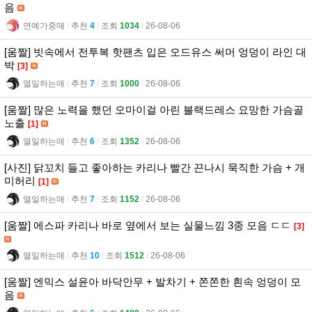
음
연예가중매
l
추천
4
l
조회
1034
l
26-08-06
[움짤] 빗속에서 전투복 핫팬츠 입은 오드유스 써머 엉덩이 라인 대
박
[3]
열일하는매
l
추천
7
l
조회
1000
l
26-08-06
[움짤] 많은 노력을 했던 오마이걸 아린 블랙드레스 요망한 가슴골
노출
[1]
열일하는매
l
추천
6
l
조회
1352
l
26-08-06
[사진] 닭꼬치 들고 좋아하는 카리나 빨간 끈나시 묵직한 가슴 + 개
미허리
[1]
열일하는매
l
추천
7
l
조회
1152
l
26-08-06
[움짤] 에스파 카리나 바로 옆에서 보는 실물느낌 3종 모음 ㄷㄷ
[3]
열일하는매
l
추천
10
l
조회
1512
l
26-08-06
[움짤] 엔믹스 설윤아 바닥안무 + 발차기 + 쫀쫀한 흰속 엉덩이 모
음