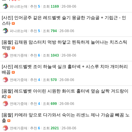
퍼나르는매
l
추천
5
l
조회
1169
l
26-08-06
[사진] 인어공주 같은 레드벨벳 슬기 몽글한 가슴골 + 기립근 - 인
스타
퍼나르는매
l
추천
5
l
조회
794
l
26-08-06
[움짤] 김채원 맘스터치 먹방 하얗고 찐득하게 늘어나는 치즈스틱
먹방
연예가중매
l
추천
6
l
조회
1043
l
26-08-06
[사진] 레드벨벳 조이 하늘색 실크 홀터넥 + 시스루 치마 개미허리
배꼽
연예가중매
l
추천
4
l
조회
570
l
26-08-06
[움짤] 레드벨벳 아이린 시원한 화이트 홀터넥 옆슴 살짝 겨드랑이
#2
연예가중매
l
추천
4
l
조회
699
l
26-08-06
[움짤] 카메라 앞으로 다가와서 숙이는 리센느 제나 가슴골 빼꼼 노
출
연예가중매
l
추천
6
l
조회
2021
l
26-08-06