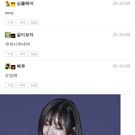
싱클레어
25-10-09
sexy
수정
삭제
답글
같이보자
25-10-09
개섹시하네여
수정
삭제
답글
쌔큐
25-10-09
요망해
수정
삭제
답글