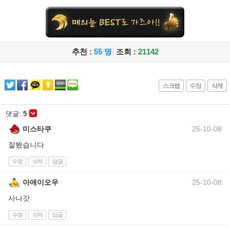
추천 :
55 명
|
조회 :
21142
스크랩
수정
삭제
댓글:
5
미스타쿠
25-10-08
잘봤습니다
수정
삭제
답글
아애이오우
25-10-08
사나갓
수정
삭제
답글