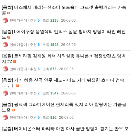
[움짤] 버스에서 내리는 전소미 오프숄더 코르셋 출렁거리는 가슴
골
연예가중매
l
추천
5
l
조회
1135
l
26-08-06
[움짤] LG 야구장 응원석의 엔믹스 설윤 청바지 엉덩이 라인 레전
드
연예가중매
l
추천
6
l
조회
1542
l
26-08-06
[움짤] 르세라핌 김채원 회색 하의실종 유니폼 + 검정핫팬츠 엉벅
지 #2
연예가중매
l
추천
6
l
조회
873
l
26-08-06
[움짤] 키키 하음 신곡 안무 제노사이드 커터 뒤집힌 초미니 검속
ㅗㅜㅑ
연예가중매
l
추천
7
l
조회
1547
l
26-08-06
[움짤] 핑크색 그라디에이션 란제리룩 있지 리아 찰랑이는 가슴골
노출
연예가중매
l
추천
5
l
조회
810
l
26-08-06
[움짤] 베이비몬스터 파리타 아현 아사 골반 엉덩이 튕기는 안무 모