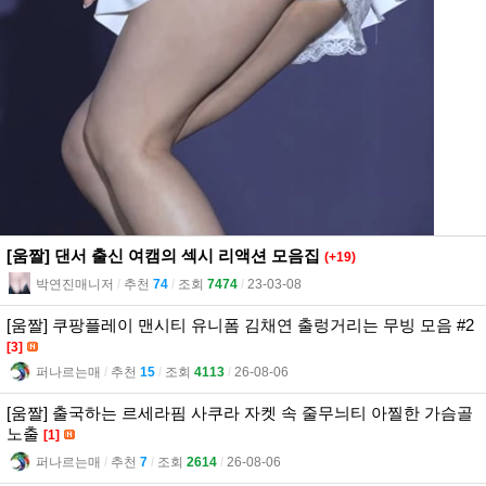
[움짤] 댄서 출신 여캠의 섹시 리액션 모음집
(+19)
박연진매니저
l
추천
74
l
조회
7474
l
23-03-08
[움짤] 쿠팡플레이 맨시티 유니폼 김채연 출렁거리는 무빙 모음 #2
[3]
퍼나르는매
l
추천
15
l
조회
4113
l
26-08-06
[움짤] 출국하는 르세라핌 사쿠라 자켓 속 줄무늬티 아찔한 가슴골
노출
[1]
퍼나르는매
l
추천
7
l
조회
2614
l
26-08-06