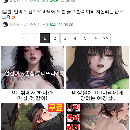
열일하는매
l
추천
6
l
조회
1489
l
26-08-06
[움짤] 엔믹스 김지우 바닥에 무릎 꿇고 한쪽 다리 차올리는 안무
모음
열일하는매
l
추천
4
l
조회
832
l
26-08-06
<<
<
1
2
3
4
5
>
>>