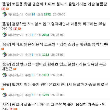
[움짤] 토튼햄 핫걸 권은비 화이트 원피스 출렁거리는 가슴 볼륨감
[2]
퍼나르는매
l
추천
10
l
조회
2892
l
26-08-06
[움짤] 검정핫팬츠 + 검스 입고 헐떡대면서 마음껏 찍으라는 19살
아이유
[1]
퍼나르는매
l
추천
8
l
조회
2985
l
26-08-06
[움짤] 아이브 안유진 은색 코르셋 + 검정 스팽글 핫팬츠 엉벅지 #4
퍼나르는매
l
추천
6
l
조회
1132
l
26-08-06
[움짤] 검정 탱크탑 + 찢어진 핫팬츠 입고 꿀렁거리는 안유진 복근
내전근
퍼나르는매
l
추천
6
l
조회
1083
l
26-08-06
[움짤] 챌린지 찍는 슬기 웬디 은갈치 끈나시 몽글한 가슴골 페로몬
퍼나르는매
l
추천
5
l
조회
1269
l
26-08-06
[사진] 핑크 세로줄무늬 하이레그 수영복 슬기 몽실한 가슴골 - 인
스타
[1]