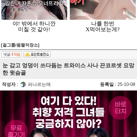
[걸그룹/움짤저장소]
댓글:
3
적립
눈 감고 엉덩이 쓰다듬는 트와이스 사나 끈코르셋 요망
한 윗슴골
작성자
:
퍼나르는매
등록일
: 25-10-08