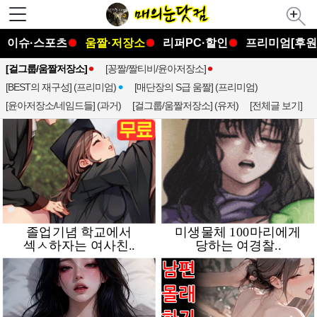
이슈·스포츠
움짤·저장소
리퍼PC·할인
프리미엄[후원
[걸그룹/움짤저장소]
[꽁짤/짤티비/윤아저장소]
[BEST의 재구성] (프리미엄)
[매단장의 S급 움짤] (프리미엄)
[윤아저장소/네임드들] (과거)
[걸그룹/움짤저장소] (유저)
[전체글 보기]