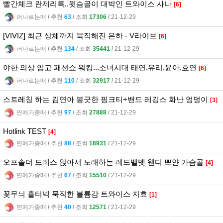
빨간체크 란제리룩..윗슴골이 대박인 트와이스 사나
[6]
퍼나르는매
l
추천
63
l
조회
17306
l
21-12-29
[VIVIZ] 최근 상체까지 묵직해진 은하 - V라이브
[6]
퍼나르는매
l
추천
134
l
조회
35441
l
21-12-29
야한 의상 입고 패션쇼 워킹...소녀시대 태연,유리,윤아,효연
[6]
퍼나르는매
l
추천
110
l
조회
32917
l
21-12-29
스트레칭 하는 김연아 봉긋한 핑크티+밴드 레깅스 화난 엉덩이
[3]
연예가중매
l
추천
97
l
조회
27888
l
21-12-29
Hotlink TEST
[4]
연예가중매
l
추천
88
l
조회
18931
l
21-12-29
오프솔더 드레스 앉아서 노래하는 레드벨벳 웬디 뽀얀 가슴골
[4]
연예가중매
l
추천
67
l
조회
15510
l
21-12-29
꽃무늬 홀터넥 묵직한 볼륨감 트와이스 지효
[1]
연예가중매
l
추천
40
l
조회
12571
l
21-12-29