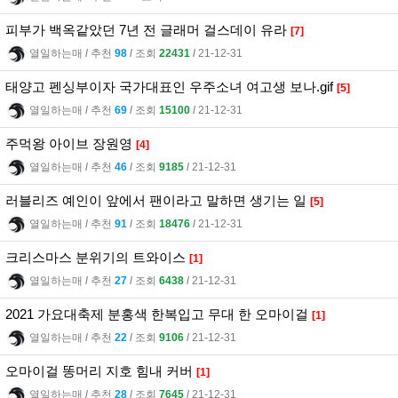
피부가 백옥같았던 7년 전 글래머 걸스데이 유라
[7]
열일하는매
l
추천
98
l
조회
22431
l
21-12-31
태양고 펜싱부이자 국가대표인 우주소녀 여고생 보나.gif
[5]
열일하는매
l
추천
69
l
조회
15100
l
21-12-31
주먹왕 아이브 장원영
[4]
열일하는매
l
추천
46
l
조회
9185
l
21-12-31
러블리즈 예인이 앞에서 팬이라고 말하면 생기는 일
[5]
열일하는매
l
추천
91
l
조회
18476
l
21-12-31
크리스마스 분위기의 트와이스
[1]
열일하는매
l
추천
27
l
조회
6438
l
21-12-31
2021 가요대축제 분홍색 한복입고 무대 한 오마이걸
[1]
열일하는매
l
추천
22
l
조회
9106
l
21-12-31
오마이걸 똥머리 지호 힘내 커버
[1]
열일하는매
l
추천
28
l
조회
7645
l
21-12-31