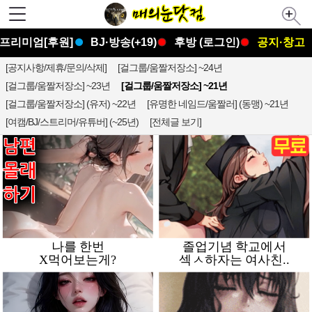
프리미엄[후원]
BJ·방송(+19)
후방 (로그인)
공지·창고
[공지사항/제휴/문의/삭제]
[걸그룹/움짤저장소] ~24년
[걸그룹/움짤저장소] ~23년
[걸그룹/움짤저장소] ~21년
[걸그룹/움짤저장소] (유저) ~22년
[유명한 네임드/움짤러] (동맹) ~21년
[여캠/BJ/스트리머/유튜버] (~25년)
[전체글 보기]