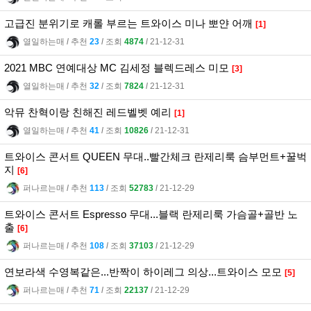
고급진 분위기로 캐롤 부르는 트와이스 미나 뽀얀 어깨
[1]
열일하는매
l
추천
23
l
조회
4874
l
21-12-31
2021 MBC 연예대상 MC 김세정 블렉드레스 미모
[3]
열일하는매
l
추천
32
l
조회
7824
l
21-12-31
악뮤 찬혁이랑 친해진 레드벨벳 예리
[1]
열일하는매
l
추천
41
l
조회
10826
l
21-12-31
트와이스 콘서트 QUEEN 무대..빨간체크 란제리룩 슴부먼트+꿀벅
지
[6]
퍼나르는매
l
추천
113
l
조회
52783
l
21-12-29
트와이스 콘서트 Espresso 무대...블랙 란제리룩 가슴골+골반 노
출
[6]
퍼나르는매
l
추천
108
l
조회
37103
l
21-12-29
연보라색 수영복같은...반짝이 하이레그 의상...트와이스 모모
[5]
퍼나르는매
l
추천
71
l
조회
22137
l
21-12-29