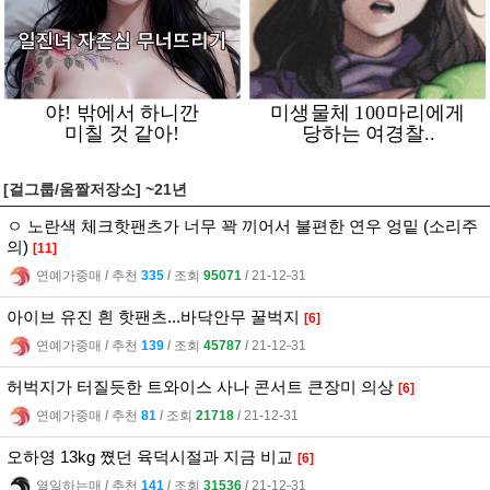
[걸그룹/움짤저장소] ~21년
ㅇ 노란색 체크핫팬츠가 너무 꽉 끼어서 불편한 연우 엉밑 (소리주
의)
[11]
연예가중매
l
추천
335
l
조회
95071
l
21-12-31
아이브 유진 흰 핫팬츠...바닥안무 꿀벅지
[6]
연예가중매
l
추천
139
l
조회
45787
l
21-12-31
허벅지가 터질듯한 트와이스 사나 콘서트 큰장미 의상
[6]
연예가중매
l
추천
81
l
조회
21718
l
21-12-31
오하영 13kg 쪘던 육덕시절과 지금 비교
[6]
열일하는매
l
추천
141
l
조회
31536
l
21-12-31