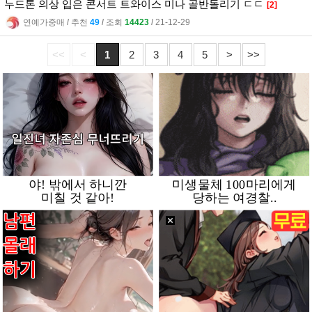
누드톤 의상 입은 콘서트 트와이스 미나 골반돌리기 ㄷㄷ
[2]
연예가중매
l
추천
49
l
조회
14423
l
21-12-29
<<
<
1
2
3
4
5
>
>>