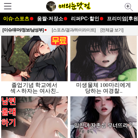
이슈·스포츠
움짤·저장소
리퍼PC·할인
프리미엄[후원
[이슈/유머/정보/남성부]
[스포츠/결과/하이라이트]
[전체글 보기]