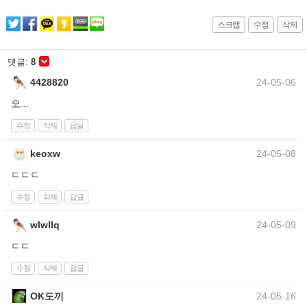
스크랩
수정
삭제
댓글:
8
4428820
24-05-06
오...
수정
삭제
답글
keoxw
24-05-08
ㄷㄷㄷ
수정
삭제
답글
wlwllq
24-05-09
ㄷㄷ
수정
삭제
답글
OK도끼
24-05-16