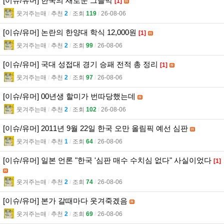
[이슈/유머] 한국의 새로운 그늘막
[1]
웃겨주는매
l
추천
2
l
조회
119
l
26-08-06
[이슈/유머] 논란의 한양대 학식 12,000원
[1]
웃겨주는매
l
추천
2
l
조회
99
l
26-08-06
[이슈/유머] 국대 성접대 경기 승패 전적 총 정리
[1]
웃겨주는매
l
추천
2
l
조회
97
l
26-08-06
[이슈/유머] 00년생 할미가 번따당했는데
웃겨주는매
l
추천
2
l
조회
102
l
26-08-06
[이슈/유머] 2011년 9월 22일 한국 오만 올림픽 예선 심판
웃겨주는매
l
추천
1
l
조회
64
l
26-08-06
[이슈/유머] 일본 언론 "한국 '심판 매수 수치심 없다" 사실이었다
[1]
웃겨주는매
l
추천
2
l
조회
74
l
26-08-06
[이슈/유머] 본가 갈때마다 웃겨죽겠음
웃겨주는매
l
추천
2
l
조회
69
l
26-08-06