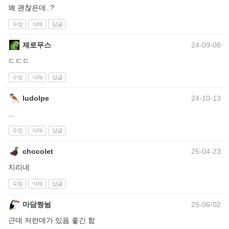
꽤 괜찮은데..?
수정
삭제
답글
제로무스
24-09-08
ㄷㄷㄷ
수정
삭제
답글
ludolpe
24-10-13
...
수정
삭제
답글
chocolet
25-04-23
지리네
수정
삭제
답글
마담짱뉨
25-06-02
근데 저런데가 있음 좋긴 함