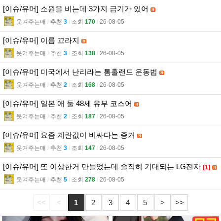
[이슈/유머] 소원을 비는데 3가지 금기가 있어
웃겨주는매
l
추천
3
l
조회
170
l
26-08-05
[이슈/유머] 이름 꼬라지
웃겨주는매
l
추천
3
l
조회
138
l
26-08-05
[이슈/유머] 미국에서 난리라는 톰홀랜드 운동법
웃겨주는매
l
추천
2
l
조회
168
l
26-08-05
[이슈/유머] 일본 애 둘 48세 유부 코스어
웃겨주는매
l
추천
2
l
조회
187
l
26-08-05
[이슈/유머] 요즘 계란값이 비싸다는 증거
웃겨주는매
l
추천
3
l
조회
147
l
26-08-05
[이슈/유머] 또 이상한거 만들었는데 솔직히 기대되는 LG전자
[1]
웃겨주는매
l
추천
5
l
조회
278
l
26-08-05
<<
<
1
2
3
4
5
>
>>