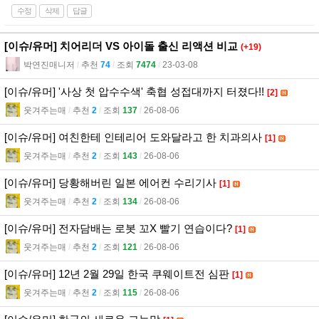
수정
삭제
답글
[이슈/유머] 치어리더 VS 아이돌 출신 리액션 비교
(+19)
박연진매니저
l
추천
74
l
조회
7474
l
23-03-08
[이슈/유머] '사상 첫 압수수색' 축협 성접대까지 터졌다!!
[2]
웃겨주는매
l
추천
2
l
조회
137
l
26-08-06
[이슈/유머] 여친한테 인테리어 도와달라고 한 치과의사
[1]
웃겨주는매
l
추천
2
l
조회
143
l
26-08-06
[이슈/유머] 당황해버린 일본 에어컨 수리기사
[1]
웃겨주는매
l
추천
2
l
조회
134
l
26-08-06
[이슈/유머] 전자담배는 로봇 꼬X 빨기 연습이다?
[1]
웃겨주는매
l
추천
2
l
조회
121
l
26-08-06
[이슈/유머] 12년 2월 29일 한국 쿠웨이트전 심판
[1]
웃겨주는매
l
추천
2
l
조회
115
l
26-08-06