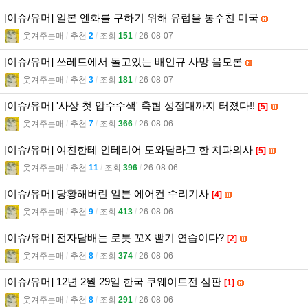
[이슈/유머] 일본 엔화를 구하기 위해 유럽을 통수친 미국
웃겨주는매
l
추천
2
l
조회
151
l
26-08-07
[이슈/유머] 쓰레드에서 돌고있는 배인규 사망 음모론
웃겨주는매
l
추천
3
l
조회
181
l
26-08-07
[이슈/유머] '사상 첫 압수수색' 축협 성접대까지 터졌다!!
[5]
웃겨주는매
l
추천
7
l
조회
366
l
26-08-06
[이슈/유머] 여친한테 인테리어 도와달라고 한 치과의사
[5]
웃겨주는매
l
추천
11
l
조회
396
l
26-08-06
[이슈/유머] 당황해버린 일본 에어컨 수리기사
[4]
웃겨주는매
l
추천
9
l
조회
413
l
26-08-06
[이슈/유머] 전자담배는 로봇 꼬X 빨기 연습이다?
[2]
웃겨주는매
l
추천
8
l
조회
374
l
26-08-06
[이슈/유머] 12년 2월 29일 한국 쿠웨이트전 심판
[1]
웃겨주는매
l
추천
8
l
조회
291
l
26-08-06