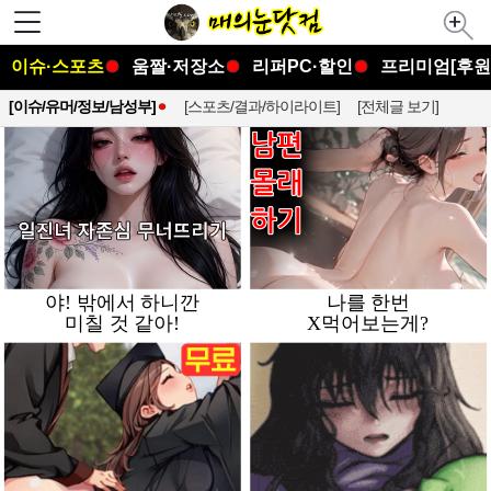
이슈·스포츠
움짤·저장소
리퍼PC·할인
프리미엄[후원
[이슈/유머/정보/남성부]
[스포츠/결과/하이라이트]
[전체글 보기]