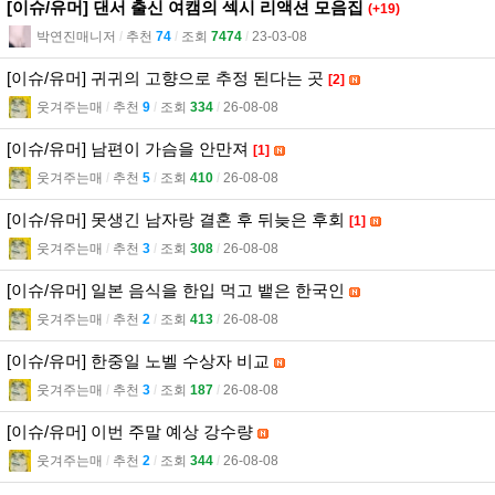
[이슈/유머] 댄서 출신 여캠의 섹시 리액션 모음집
(+19)
박연진매니저
l
추천
74
l
조회
7474
l
23-03-08
[이슈/유머] 귀귀의 고향으로 추정 된다는 곳
[2]
웃겨주는매
l
추천
9
l
조회
334
l
26-08-08
[이슈/유머] 남편이 가슴을 안만져
[1]
웃겨주는매
l
추천
5
l
조회
410
l
26-08-08
[이슈/유머] 못생긴 남자랑 결혼 후 뒤늦은 후회
[1]
웃겨주는매
l
추천
3
l
조회
308
l
26-08-08
[이슈/유머] 일본 음식을 한입 먹고 뱉은 한국인
웃겨주는매
l
추천
2
l
조회
413
l
26-08-08
[이슈/유머] 한중일 노벨 수상자 비교
웃겨주는매
l
추천
3
l
조회
187
l
26-08-08
[이슈/유머] 이번 주말 예상 강수량
웃겨주는매
l
추천
2
l
조회
344
l
26-08-08