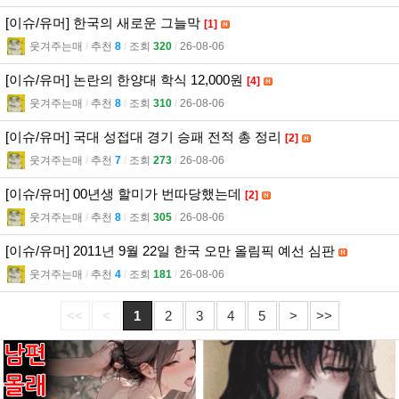
[이슈/유머] 한국의 새로운 그늘막
[1]
웃겨주는매
l
추천
8
l
조회
320
l
26-08-06
[이슈/유머] 논란의 한양대 학식 12,000원
[4]
웃겨주는매
l
추천
8
l
조회
310
l
26-08-06
[이슈/유머] 국대 성접대 경기 승패 전적 총 정리
[2]
웃겨주는매
l
추천
7
l
조회
273
l
26-08-06
[이슈/유머] 00년생 할미가 번따당했는데
[2]
웃겨주는매
l
추천
8
l
조회
305
l
26-08-06
[이슈/유머] 2011년 9월 22일 한국 오만 올림픽 예선 심판
웃겨주는매
l
추천
4
l
조회
181
l
26-08-06
<<
<
1
2
3
4
5
>
>>