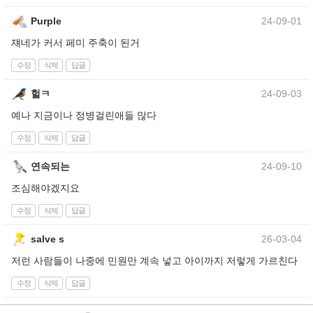
Purple
24-09-01
쟤네가 커서 페미 주축이 된거
수정
삭제
답글
헐ㅋ
24-09-03
예나 지금이나 정병걸린애들 많다
수정
삭제
답글
연속되는
24-09-10
조심해야겠지요
수정
삭제
답글
salve s
26-03-04
저런 사람들이 나중에 민원만 계속 넣고 아이까지 저렇게 가르친다
수정
삭제
답글