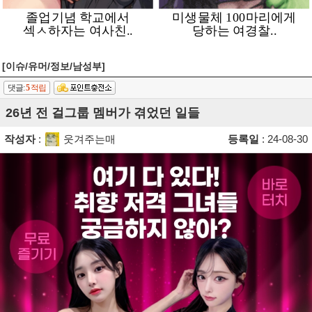
[이슈/유머/정보/남성부]
댓글:
5
적립
26년 전 걸그룹 멤버가 겪었던 일들
작성자
:
웃겨주는매
등록일
: 24-08-30