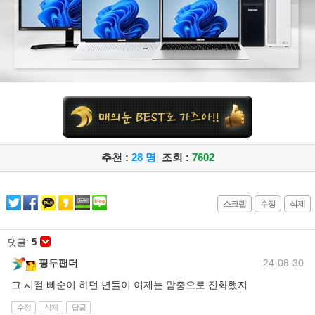
추천 :
28 명
|
조회 :
7602
스크랩
수정
삭제
댓글:
5
핑두팬더
24-08-30
그 시절 빠순이 하던 년들이 이제는 맘충으로 진화했지
수정
삭제
답글