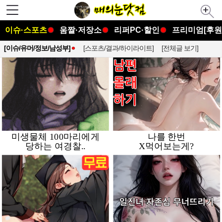
이슈·스포츠
움짤·저장소
리퍼PC·할인
프리미엄[후원
[이슈/유머/정보/남성부]
[스포츠/결과/하이라이트]
[전체글 보기]