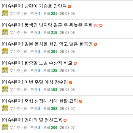
[이슈/유머] 남편이 가슴을 안만져
웃겨주는매
l
추천
4
l
조회
281
l
26-08-08
[이슈/유머] 못생긴 남자랑 결혼 후 뒤늦은 후회
[1]
웃겨주는매
l
추천
2
l
조회
215
l
26-08-08
[이슈/유머] 일본 음식을 한입 먹고 뱉은 한국인
웃겨주는매
l
추천
2
l
조회
291
l
26-08-08
[이슈/유머] 한중일 노벨 수상자 비교
웃겨주는매
l
추천
2
l
조회
125
l
26-08-08
[이슈/유머] 이번 주말 예상 강수량
웃겨주는매
l
추천
1
l
조회
153
l
26-08-08
[이슈/유머] 축협 성접대 사태 한짤 요약
웃겨주는매
l
추천
2
l
조회
292
l
26-08-07
[이슈/유머] 엄마의 딸 정신교육
웃겨주는매
l
추천
2
l
조회
206
l
26-08-07