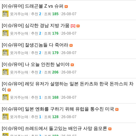
[이슈/유머] 드래곤볼 Z vs 슈퍼
웃겨주는매
l
추천
2
l
조회
185
l
26-08-07
[이슈/유머] 심각한 경남 지방 가뭄
[1]
웃겨주는매
l
추천
2
l
조회
176
l
26-08-07
[이슈/유머] 잘생긴놈들 다 죽어라
웃겨주는매
l
추천
2
l
조회
179
l
26-08-07
[이슈/유머] 나 오늘 안전한 날이야
웃겨주는매
l
추천
2
l
조회
206
l
26-08-07
[이슈/유머] 레딧 유저가 설명하는 일본 돈카츠와 한국 돈까스의 차
이
웃겨주는매
l
추천
1
l
조회
168
l
26-08-07
[이슈/유머] 일본 엔화를 구하기 위해 유럽을 통수친 미국
웃겨주는매
l
추천
1
l
조회
128
l
26-08-07
[이슈/유머] 쓰레드에서 돌고있는 배인규 사망 음모론