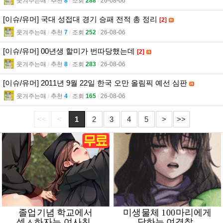
웃겨주는매
l
추천
8
l
조회
288
l
26-08-06
[이슈/유머] 국대 성접대 경기 승패 전적 총 정리
[2]
웃겨주는매
l
추천
7
l
조회
252
l
26-08-06
[이슈/유머] 00년생 할미가 번따당했는데
[2]
웃겨주는매
l
추천
8
l
조회
283
l
26-08-06
[이슈/유머] 2011년 9월 22일 한국 오만 올림픽 예선 심판
웃겨주는매
l
추천
4
l
조회
165
l
26-08-06
<<
<
1
2
3
4
5
>
>>