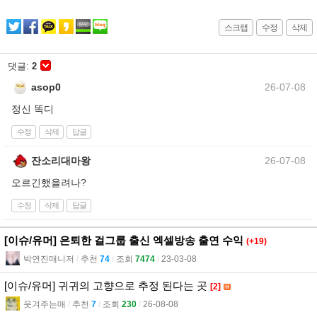
스크랩
수정
삭제
댓글:
2
asop0
26-07-08
정신 똑디
수정
삭제
답글
잔소리대마왕
26-07-08
오르긴했을려나?
수정
삭제
답글
[이슈/유머] 은퇴한 걸그룹 출신 엑셀방송 출연 수익
(+19)
박연진매니저
l
추천
74
l
조회
7474
l
23-03-08
[이슈/유머] 귀귀의 고향으로 추정 된다는 곳
[2]
웃겨주는매
l
추천
7
l
조회
230
l
26-08-08