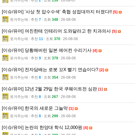
웃겨주는매
l
추천
2
l
조회
159
l
26-08-07
[이슈/유머] '사상 첫 압수수색' 축협 성접대까지 터졌다!!
[5]
웃겨주는매
l
추천
7
l
조회
348
l
26-08-06
[이슈/유머] 여친한테 인테리어 도와달라고 한 치과의사
[5]
웃겨주는매
l
추천
11
l
조회
370
l
26-08-06
[이슈/유머] 당황해버린 일본 에어컨 수리기사
[4]
웃겨주는매
l
추천
9
l
조회
379
l
26-08-06
[이슈/유머] 전자담배는 로봇 꼬X 빨기 연습이다?
[2]
웃겨주는매
l
추천
8
l
조회
354
l
26-08-06
[이슈/유머] 12년 2월 29일 한국 쿠웨이트전 심판
[1]
웃겨주는매
l
추천
8
l
조회
267
l
26-08-06
[이슈/유머] 한국의 새로운 그늘막
[1]
웃겨주는매
l
추천
8
l
조회
299
l
26-08-06
[이슈/유머] 논란의 한양대 학식 12,000원
[4]