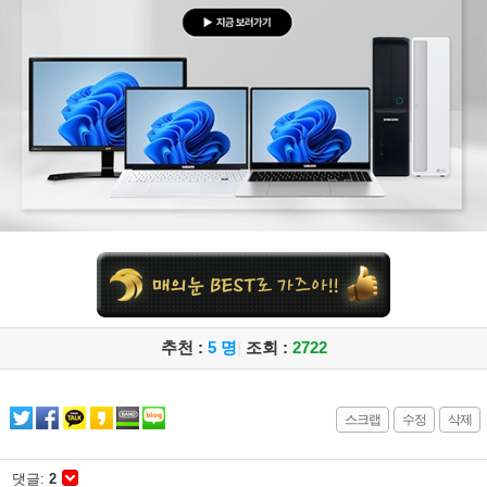
추천 :
5 명
|
조회 :
2722
스크랩
수정
삭제
댓글:
2