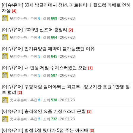
[이슈/유머] 30세 방글라데시 청년, 아르헨티나 월드컵 패배로 인해
자살
[4]
웃겨주는매
l
추천
6
l
조회
669
l
26-07-23
[이슈/유머] 2026년 신조어 총정리
[2]
웃겨주는매
l
추천
4
l
조회
664
l
26-07-23
[이슈/유머] 인기휴양림 예약이 불가능했던 이유
웃겨주는매
l
추천
5
l
조회
645
l
26-07-23
[이슈/유머] 내 인생 제일 수치스러웠던 오답
[1]
웃겨주는매
l
추천
5
l
조회
587
l
26-07-23
[이슈/유머] 쿠팡처럼 털어야되는 외교부...정보기관 요원 1만명 정
보 털려
[2]
웃겨주는매
l
추천
6
l
조회
538
l
26-07-23
[이슈/유머] 충격적인 요즘 기상캐스터 근황
[1]
웃겨주는매
l
추천
5
l
조회
732
l
26-07-23
[이슈/유머] 별점 1점 줬다가 5점 주는 아지매
[3]