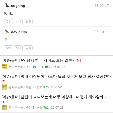
sugking
25-09-17
많네..
수정
삭제
답글
davidkim
25-10-11
오
수정
삭제
답글
[이슈/유머] AV 랭킹 한국 사이트 보는 일본인
[4]
웃겨주는매
l
추천
10
l
조회
952
l
26-07-23
[이슈/유머] 막내 여직원이 나보다 월급 많은거 보고 퇴사 결정했다
[4]
웃겨주는매
l
추천
6
l
조회
873
l
26-07-23
[이슈/유머] 남편이 ㅇㄷ보는게 너무 이상해.. 어떻게 해야할까 ㅠ
[1]
웃겨주는매
l
추천
5
l
조회
781
l
26-07-23