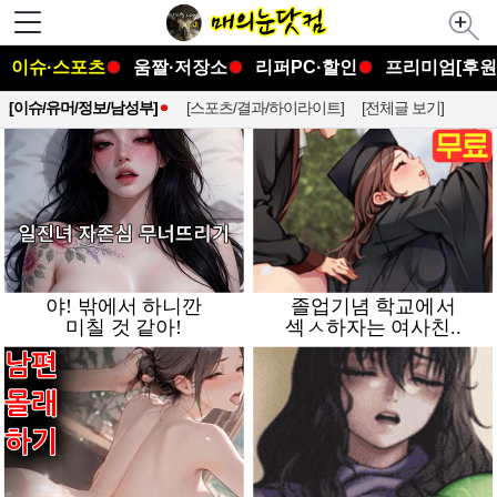
이슈·스포츠
움짤·저장소
리퍼PC·할인
프리미엄[후원
[이슈/유머/정보/남성부]
[스포츠/결과/하이라이트]
[전체글 보기]