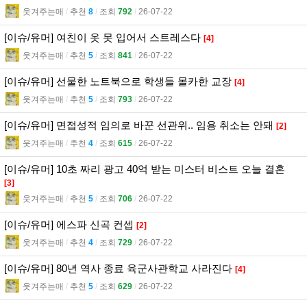
웃겨주는매
l
추천
8
l
조회
792
l
26-07-22
[이슈/유머] 여친이 옷 못 입어서 스트레스다
[4]
웃겨주는매
l
추천
5
l
조회
841
l
26-07-22
[이슈/유머] 선물한 노트북으로 학생들 몰카한 교장
[4]
웃겨주는매
l
추천
5
l
조회
793
l
26-07-22
[이슈/유머] 면접성적 임의로 바꾼 선관위.. 임용 취소는 안돼
[2]
웃겨주는매
l
추천
4
l
조회
615
l
26-07-22
[이슈/유머] 10초 짜리 광고 40억 받는 미스터 비스트 오늘 결혼
[3]
웃겨주는매
l
추천
5
l
조회
706
l
26-07-22
[이슈/유머] 에스파 신곡 컨셉
[2]
웃겨주는매
l
추천
4
l
조회
729
l
26-07-22
[이슈/유머] 80년 역사 종료 육군사관학교 사라진다
[4]
웃겨주는매
l
추천
5
l
조회
629
l
26-07-22