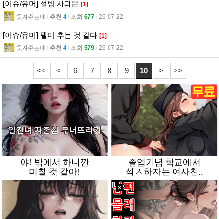
[이슈/유머] 설빙 사과문
[1]
웃겨주는매
l
추천
4
l
조회
677
l
26-07-22
[이슈/유머] 텔미 추는 것 같다
[1]
웃겨주는매
l
추천
4
l
조회
579
l
26-07-22
<<
<
6
7
8
9
10
>
>>