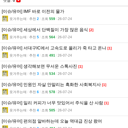
댓글:
0
[이슈/유머] IMF 바로 이전의 물가
웃겨주는매
l
추천
2
l
조회
559
l
26-07-24
[이슈/유머] 세상에서 단백질이 가장 많은 음식
[2]
웃겨주는매
l
추천
5
l
조회
564
l
26-07-24
[이슈/유머] 서대구IC에서 고속도로 올리가 죽 타고 온나
[1]
웃겨주는매
l
추천
4
l
조회
491
l
26-07-24
[이슈/유머] 생각해보면 무서운 스톡사진
[1]
웃겨주는매
l
추천
3
l
조회
534
l
26-07-24
[이슈/유머] 민원인 자살 안말리는 흑화한 사회복지사
[1]
웃겨주는매
l
추천
6
l
조회
578
l
26-07-24
[이슈/유머] 일리 커피가 너무 맛있어서 주식을 산 사람
[1]
웃겨주는매
l
추천
4
l
조회
505
l
26-07-24
[이슈/유머] 편의점 알바하는데 오늘 역대급 진상 왔어