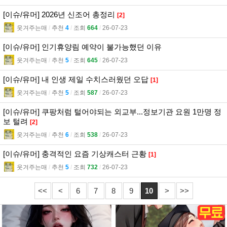
[이슈/유머] 2026년 신조어 총정리
[2]
웃겨주는매
l
추천
4
l
조회
664
l
26-07-23
[이슈/유머] 인기휴양림 예약이 불가능했던 이유
웃겨주는매
l
추천
5
l
조회
645
l
26-07-23
[이슈/유머] 내 인생 제일 수치스러웠던 오답
[1]
웃겨주는매
l
추천
5
l
조회
587
l
26-07-23
[이슈/유머] 쿠팡처럼 털어야되는 외교부...정보기관 요원 1만명 정
보 털려
[2]
웃겨주는매
l
추천
6
l
조회
538
l
26-07-23
[이슈/유머] 충격적인 요즘 기상캐스터 근황
[1]
웃겨주는매
l
추천
5
l
조회
732
l
26-07-23
<<
<
6
7
8
9
10
>
>>