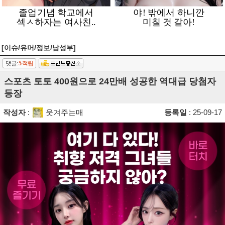
[이슈/유머/정보/남성부]
댓글:
5
적립
스포츠 토토 400원으로 24만배 성공한 역대급 당첨자
등장
작성자
:
웃겨주는매
등록일
: 25-09-17