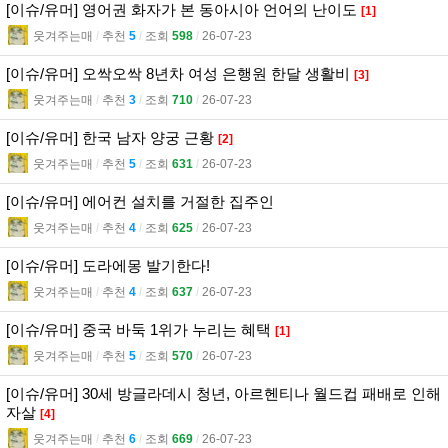
[이슈/유머] 영어권 화자가 본 동아시아 언어의 난이도
[1]
웃겨주는매
l
추천
5
l
조회
598
l
26-07-23
[이슈/유머] 오싹오싹 8년차 여성 은행원 한달 생활비
[3]
웃겨주는매
l
추천
3
l
조회
710
l
26-07-23
[이슈/유머] 한국 남자 양궁 근황
[2]
웃겨주는매
l
추천
5
l
조회
631
l
26-07-23
[이슈/유머] 에어컨 설치를 거절한 집주인
웃겨주는매
l
추천
4
l
조회
625
l
26-07-23
[이슈/유머] 도라에몽 발기한다!
웃겨주는매
l
추천
4
l
조회
637
l
26-07-23
[이슈/유머] 중국 바둑 1위가 누리는 혜택
[1]
웃겨주는매
l
추천
5
l
조회
570
l
26-07-23
[이슈/유머] 30세 방글라데시 청년, 아르헨티나 월드컵 패배로 인해
자살
[4]
웃겨주는매
l
추천
6
l
조회
669
l
26-07-23