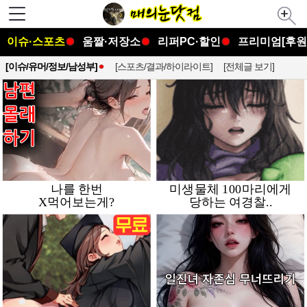
이슈·스포츠
움짤·저장소
리퍼PC·할인
프리미엄[후원
[이슈/유머/정보/남성부]
[스포츠/결과/하이라이트]
[전체글 보기]