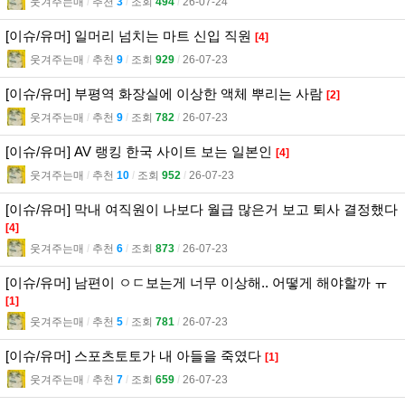
웃겨주는매
l
추천
3
l
조회
494
l
26-07-24
[이슈/유머] 일머리 넘치는 마트 신입 직원
[4]
웃겨주는매
l
추천
9
l
조회
929
l
26-07-23
[이슈/유머] 부평역 화장실에 이상한 액체 뿌리는 사람
[2]
웃겨주는매
l
추천
9
l
조회
782
l
26-07-23
[이슈/유머] AV 랭킹 한국 사이트 보는 일본인
[4]
웃겨주는매
l
추천
10
l
조회
952
l
26-07-23
[이슈/유머] 막내 여직원이 나보다 월급 많은거 보고 퇴사 결정했다
[4]
웃겨주는매
l
추천
6
l
조회
873
l
26-07-23
[이슈/유머] 남편이 ㅇㄷ보는게 너무 이상해.. 어떻게 해야할까 ㅠ
[1]
웃겨주는매
l
추천
5
l
조회
781
l
26-07-23
[이슈/유머] 스포츠토토가 내 아들을 죽였다
[1]
웃겨주는매
l
추천
7
l
조회
659
l
26-07-23