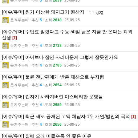
웃겨주는매
l
추천
3
l
조회
2639
l
25-09-25
[이슈/유머] 뭔가 이상한 돼지고기 원산지 ㅋㅋ .jpg
웃겨주는매
l
추천
5
l
조회
2618
l
25-09-25
[이슈/유머] 수업료 밀렸다고 수능 50일 남은 지금 안 온다는 과외
선생
[1]
웃겨주는매
l
추천
4
l
조회
2738
l
25-09-25
[이슈/유머] 아이보다 잠깐 자리비운게 그렇게 잘못인가요
웃겨주는매
l
추천
4
l
조회
2785
l
25-09-25
[이슈/유머] 불륜 전남편에게 받은 재산으로 부자됨
웃겨주는매
l
추천
4
l
조회
2654
l
25-09-25
[이슈/유머] 갑자기 사라져버린 미스테리한 문명들
웃겨주는매
l
추천
4
l
조회
2659
l
25-09-25
[이슈/유머] 최근 새로 공개된 고액 체납자 1위 개인/법인의 국적
[1]
웃겨주는매
l
추천
4
l
조회
2656
l
25-09-25
[이슈/유머] 집에 오래 머물수록 안 좋은 이유