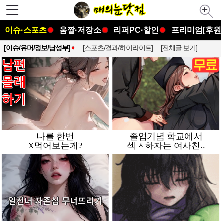
이슈·스포츠
움짤·저장소
리퍼PC·할인
프리미엄[후원
[이슈/유머/정보/남성부]
[스포츠/결과/하이라이트]
[전체글 보기]