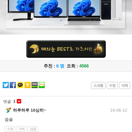
추천 :
6 명
|
조회 :
4566
스크랩
수정
삭제
댓글:
1
하루하루 10심히~
24-06-12
씁쓸
수정
삭제
답글