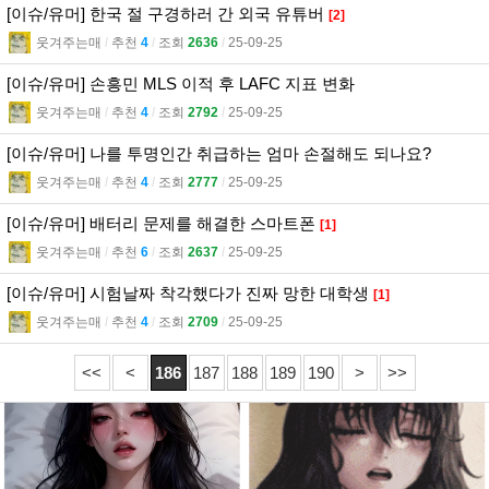
[이슈/유머] 한국 절 구경하러 간 외국 유튜버
[2]
웃겨주는매
l
추천
4
l
조회
2636
l
25-09-25
[이슈/유머] 손흥민 MLS 이적 후 LAFC 지표 변화
웃겨주는매
l
추천
4
l
조회
2792
l
25-09-25
[이슈/유머] 나를 투명인간 취급하는 엄마 손절해도 되나요?
웃겨주는매
l
추천
4
l
조회
2777
l
25-09-25
[이슈/유머] 배터리 문제를 해결한 스마트폰
[1]
웃겨주는매
l
추천
6
l
조회
2637
l
25-09-25
[이슈/유머] 시험날짜 착각했다가 진짜 망한 대학생
[1]
웃겨주는매
l
추천
4
l
조회
2709
l
25-09-25
<<
<
186
187
188
189
190
>
>>