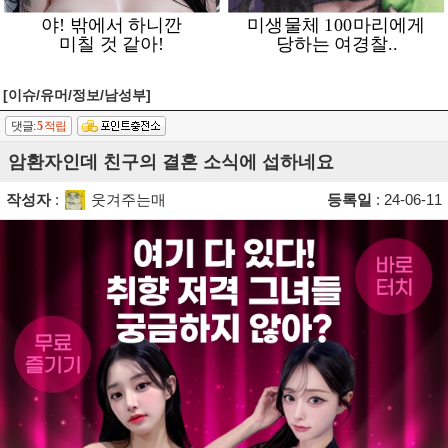
[이슈/유머/정보/남성부]
댓글:
5
적립
암환자인데 친구의 결혼 소식에 섭하네요
작성자
:
웃겨주는매
등록일
: 24-06-11