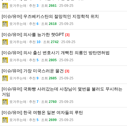
웃겨주는매
l
추천
3
l
조회
2661
l
25-09-25
[이슈/유머] 우즈베키스탄의 절망적인 지정학적 위치
웃겨주는매
l
추천
6
l
조회
2618
l
25-09-25
[이슈/유머] 의사를 능가한 챗GPT
[3]
웃겨주는매
l
추천
10
l
조회
2742
l
25-09-25
[이슈/유머] 의사 출신 변호사기 개빡친 의룡인 방탄면허법
웃겨주는매
l
추천
5
l
조회
2805
l
25-09-25
[이슈/유머] 가장 미국스러운 물건
[3]
웃겨주는매
l
추천
9
l
조회
2685
l
25-09-25
[이슈/유머] 국화빵 사러갔는데 사장님이 몇번을 불러도 무시하는
거임
웃겨주는매
l
추천
7
l
조회
2760
l
25-09-25
[이슈/유머] 한국 여행온 일본 여자들의 루틴
웃겨주는매
l
추천
5
l
조회
2699
l
25-09-25