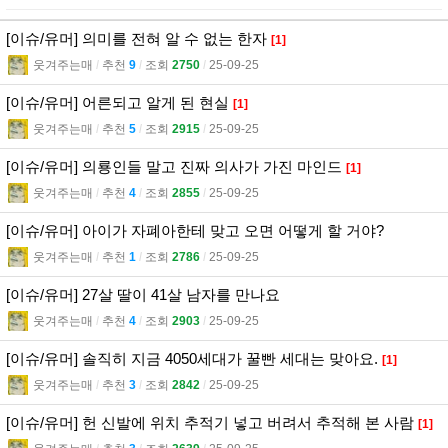
[이슈/유머] 의미를 전혀 알 수 없는 한자
[1]
웃겨주는매
l
추천
9
l
조회
2750
l
25-09-25
[이슈/유머] 어른되고 알게 된 현실
[1]
웃겨주는매
l
추천
5
l
조회
2915
l
25-09-25
[이슈/유머] 의룡인들 말고 진짜 의사가 가진 마인드
[1]
웃겨주는매
l
추천
4
l
조회
2855
l
25-09-25
[이슈/유머] 아이가 자폐아한테 맞고 오면 어떻게 할 거야?
웃겨주는매
l
추천
1
l
조회
2786
l
25-09-25
[이슈/유머] 27살 딸이 41살 남자를 만나요
웃겨주는매
l
추천
4
l
조회
2903
l
25-09-25
[이슈/유머] 솔직히 지금 4050세대가 꿀빤 세대는 맞아요.
[1]
웃겨주는매
l
추천
3
l
조회
2842
l
25-09-25
[이슈/유머] 헌 신발에 위치 추적기 넣고 버려서 추적해 본 사람
[1]