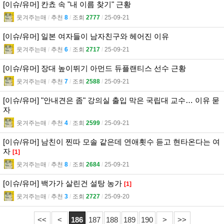
[이슈/유머] 칸쵸 속 "내 이름 찾기" 근황
웃겨주는매
l
추천
8
l
조회
2777
l
25-09-21
[이슈/유머] 일본 여자들이 남자친구와 헤어진 이유
웃겨주는매
l
추천
6
l
조회
2717
l
25-09-21
[이슈/유머] 장대 높이뛰기 아먼드 듀플랜티스 선수 근황
웃겨주는매
l
추천
7
l
조회
2588
l
25-09-21
[이슈/유머] "안내견은 좀" 강의실 출입 막은 국립대 교수… 이유 묻
자
웃겨주는매
l
추천
4
l
조회
2599
l
25-09-21
[이슈/유머] 남친이 찐따 모솔 같은데 연애횟수 듣고 현타온다는 여
자
[1]
웃겨주는매
l
추천
8
l
조회
2684
l
25-09-21
[이슈/유머] 백가가 살린건 설탕 농가
[1]
웃겨주는매
l
추천
3
l
조회
2727
l
25-09-20
<<
<
186
187
188
189
190
>
>>