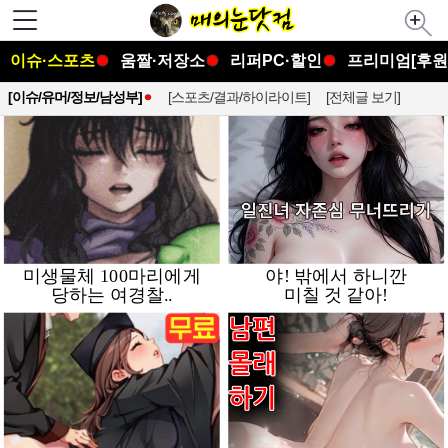
이슈·스포츠
움짤·저장소
리퍼PC·할인
프리미엄[후원
[이슈/유머/정보/남성부]
[스포츠/결과/하이라이트]
[전체글 보기]