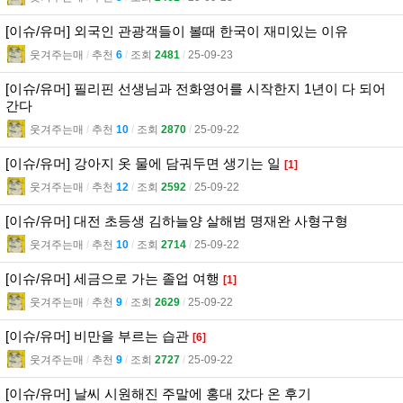
[이슈/유머] 외국인 관광객들이 볼때 한국이 재미있는 이유
웃겨주는매
l
추천
6
l
조회
2481
l
25-09-23
[이슈/유머] 필리핀 선생님과 전화영어를 시작한지 1년이 다 되어
간다
웃겨주는매
l
추천
10
l
조회
2870
l
25-09-22
[이슈/유머] 강아지 옷 물에 담궈두면 생기는 일
[1]
웃겨주는매
l
추천
12
l
조회
2592
l
25-09-22
[이슈/유머] 대전 초등생 김하늘양 살해범 명재완 사형구형
웃겨주는매
l
추천
10
l
조회
2714
l
25-09-22
[이슈/유머] 세금으로 가는 졸업 여행
[1]
웃겨주는매
l
추천
9
l
조회
2629
l
25-09-22
[이슈/유머] 비만을 부르는 습관
[6]
웃겨주는매
l
추천
9
l
조회
2727
l
25-09-22
[이슈/유머] 날씨 시원해진 주말에 홍대 갔다 온 후기