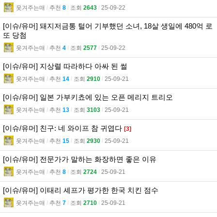
웃겨주는매
l
추천
8
l
조회
2643
l
25-09-22
[이슈/유머] 돼지저금통 털어 기부했던 소녀, 18살 생일에 480억 로
또 당첨
웃겨주는매
l
추천
4
l
조회
2577
l
25-09-22
[이슈/유머] 지상렬 따라하다 아싸 된 썰
웃겨주는매
l
추천
14
l
조회
2910
l
25-09-21
[이슈/유머] 일본 가부키쵸에 있는 오픈 메리지 트리오
웃겨주는매
l
추천
13
l
조회
3103
l
25-09-21
[이슈/유머] 친구: 네 와이프 참 귀엽다
[3]
웃겨주는매
l
추천
15
l
조회
2930
l
25-09-21
[이슈/유머] 전문가가 말하는 화장하면 좋은 이유
웃겨주는매
l
추천
8
l
조회
2724
l
25-09-21
[이슈/유머] 이태리 셰프가 평가한 한국 치킨 점수
웃겨주는매
l
추천
7
l
조회
2710
l
25-09-21