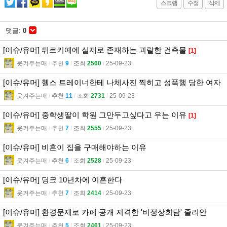
스크랩
수정
삭제
댓글:
0
[이슈/유머] 튀르키예에 실제로 존재하는 괴랄한 건축물
[1]
웃겨주는매
l
추천
9
l
조회
2560
l
25-09-23
[이슈/유머] 헬스 트레이너한테 나체사진 찍히고 성폭행 당한 여자
웃겨주는매
l
추천
11
l
조회
2731
l
25-09-23
[이슈/유머] 중학생딸이 학원 그만두고싶다고 우는 이유
[1]
웃겨주는매
l
추천
7
l
조회
2555
l
25-09-23
[이슈/유머] 비혼이 집을 구매해야하는 이유
웃겨주는매
l
추천
6
l
조회
2528
l
25-09-23
[이슈/유머] 딩크 10년차에 이혼한다
웃겨주는매
l
추천
7
l
조회
2414
l
25-09-23
[이슈/유머] 환경문제로 카페 공개 저격한 '비정상회담' 줄리안
웃겨주는매
l
추천
5
l
조회
2461
l
25-09-23