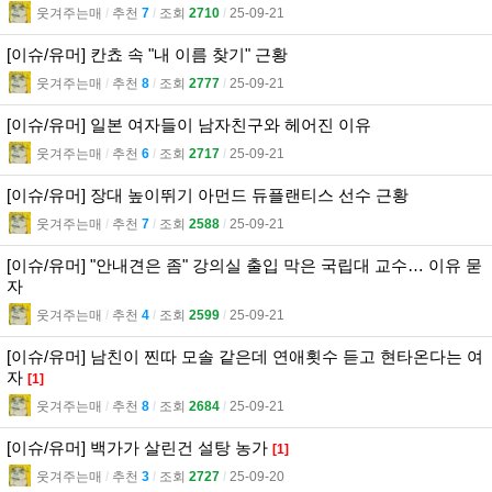
웃겨주는매
l
추천
7
l
조회
2710
l
25-09-21
[이슈/유머] 칸쵸 속 "내 이름 찾기" 근황
웃겨주는매
l
추천
8
l
조회
2777
l
25-09-21
[이슈/유머] 일본 여자들이 남자친구와 헤어진 이유
웃겨주는매
l
추천
6
l
조회
2717
l
25-09-21
[이슈/유머] 장대 높이뛰기 아먼드 듀플랜티스 선수 근황
웃겨주는매
l
추천
7
l
조회
2588
l
25-09-21
[이슈/유머] "안내견은 좀" 강의실 출입 막은 국립대 교수… 이유 묻
자
웃겨주는매
l
추천
4
l
조회
2599
l
25-09-21
[이슈/유머] 남친이 찐따 모솔 같은데 연애횟수 듣고 현타온다는 여
자
[1]
웃겨주는매
l
추천
8
l
조회
2684
l
25-09-21
[이슈/유머] 백가가 살린건 설탕 농가
[1]
웃겨주는매
l
추천
3
l
조회
2727
l
25-09-20