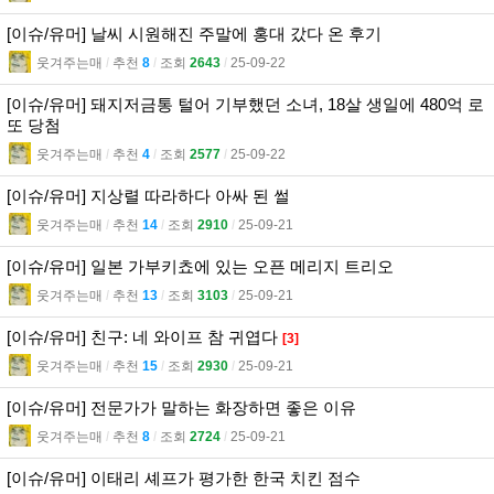
[이슈/유머] 날씨 시원해진 주말에 홍대 갔다 온 후기
웃겨주는매
l
추천
8
l
조회
2643
l
25-09-22
[이슈/유머] 돼지저금통 털어 기부했던 소녀, 18살 생일에 480억 로
또 당첨
웃겨주는매
l
추천
4
l
조회
2577
l
25-09-22
[이슈/유머] 지상렬 따라하다 아싸 된 썰
웃겨주는매
l
추천
14
l
조회
2910
l
25-09-21
[이슈/유머] 일본 가부키쵸에 있는 오픈 메리지 트리오
웃겨주는매
l
추천
13
l
조회
3103
l
25-09-21
[이슈/유머] 친구: 네 와이프 참 귀엽다
[3]
웃겨주는매
l
추천
15
l
조회
2930
l
25-09-21
[이슈/유머] 전문가가 말하는 화장하면 좋은 이유
웃겨주는매
l
추천
8
l
조회
2724
l
25-09-21
[이슈/유머] 이태리 셰프가 평가한 한국 치킨 점수