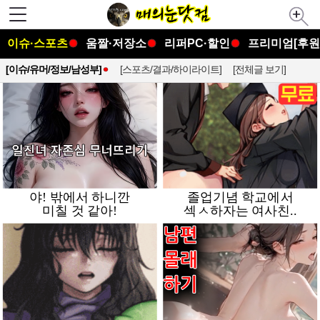
이슈·스포츠
움짤·저장소
리퍼PC·할인
프리미엄[후원
[이슈/유머/정보/남성부]
[스포츠/결과/하이라이트]
[전체글 보기]