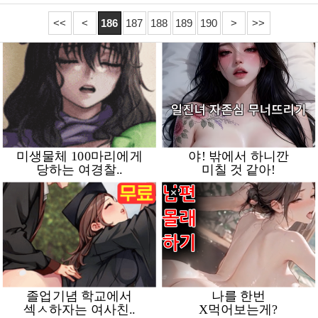
<<
<
186
187
188
189
190
>
>>