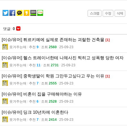
스크랩
수정
삭제
댓글:
0
[이슈/유머] 튀르키예에 실제로 존재하는 괴랄한 건축물
[1]
웃겨주는매
l
추천
9
l
조회
2560
l
25-09-23
[이슈/유머] 헬스 트레이너한테 나체사진 찍히고 성폭행 당한 여자
웃겨주는매
l
추천
11
l
조회
2731
l
25-09-23
[이슈/유머] 중학생딸이 학원 그만두고싶다고 우는 이유
[1]
웃겨주는매
l
추천
7
l
조회
2555
l
25-09-23
[이슈/유머] 비혼이 집을 구매해야하는 이유
웃겨주는매
l
추천
6
l
조회
2528
l
25-09-23
[이슈/유머] 딩크 10년차에 이혼한다
웃겨주는매
l
추천
7
l
조회
2414
l
25-09-23