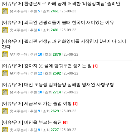
[이슈/유머] 환경문제로 카페 공개 저격한 '비정상회담' 줄리안
웃겨주는매
l
추천
5
l
조회
2461
l
25-09-23
[이슈/유머] 외국인 관광객들이 볼때 한국이 재미있는 이유
웃겨주는매
l
추천
6
l
조회
2481
l
25-09-23
[이슈/유머] 필리핀 선생님과 전화영어를 시작한지 1년이 다 되어
간다
웃겨주는매
l
추천
10
l
조회
2870
l
25-09-22
[이슈/유머] 강아지 옷 물에 담궈두면 생기는 일
[1]
웃겨주는매
l
추천
12
l
조회
2592
l
25-09-22
[이슈/유머] 대전 초등생 김하늘양 살해범 명재완 사형구형
웃겨주는매
l
추천
10
l
조회
2714
l
25-09-22
[이슈/유머] 세금으로 가는 졸업 여행
[1]
웃겨주는매
l
추천
9
l
조회
2629
l
25-09-22
[이슈/유머] 비만을 부르는 습관
[6]
웃겨주는매
l
추천
9
l
조회
2727
l
25-09-22