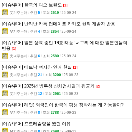
[이슈/유머] 한국의 디오 브란도
[1]
웃겨주는매
l
추천
5
l
조회
2519
l
25-09-24
[이슈/유머] 난리난 카톡 업데이트 카카오 현직 개발자 반응
웃겨주는매
l
추천
4
l
조회
2854
l
25-09-24
[이슈/유머] 일본 상륙 중인 19호 태풍 '너구리'에 대한 일본인들의
반응
[1]
웃겨주는매
l
추천
6
l
조회
2580
l
25-09-24
[이슈/유머] 베트남 여자와 연애 현실
[2]
웃겨주는매
l
추천
21
l
조회
3200
l
25-09-23
[이슈/유머] 2025년 병무청 신체검사결과 평균키
[2]
웃겨주는매
l
추천
12
l
조회
2961
l
25-09-23
[이슈/유머] 레딧) 외국인이 한국에 평생 정착하는 게 가능할까?
웃겨주는매
l
추천
8
l
조회
2788
l
25-09-23
[이슈/유머] 프로레슬링을 봤던 이유
웃겨주는매
l
추천
8
l
조회
2698
l
25-09-23