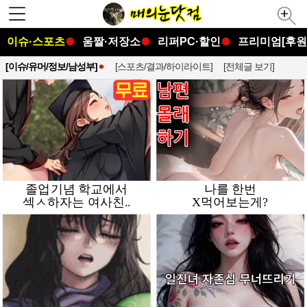
이슈·스포츠
움짤·저장소
리퍼PC·할인
프리미엄[후원
[이슈/유머/정보/남성부]
[스포츠/결과/하이라이트]
[전체글 보기]