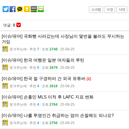
스크랩
수정
삭제
댓글:
0
[이슈/유머] 국화빵 사러갔는데 사장님이 몇번을 불러도 무시하는
거임
웃겨주는매
l
추천
7
l
조회
2748
l
25-09-25
[이슈/유머] 한국 여행온 일본 여자들의 루틴
웃겨주는매
l
추천
5
l
조회
2679
l
25-09-25
[이슈/유머] 한국 절 구경하러 간 외국 유튜버
[2]
웃겨주는매
l
추천
4
l
조회
2618
l
25-09-25
[이슈/유머] 손흥민 MLS 이적 후 LAFC 지표 변화
웃겨주는매
l
추천
4
l
조회
2764
l
25-09-25
[이슈/유머] 나를 투명인간 취급하는 엄마 손절해도 되나요?
웃겨주는매
l
추천
4
l
조회
2756
l
25-09-25