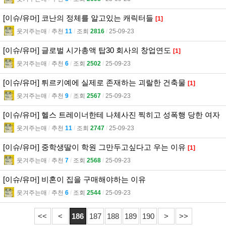
[이슈/유머] 코난의 정체를 알고있는 캐릭터들
[1]
웃겨주는매
l
추천
11
l
조회
2816
l
25-09-23
[이슈/유머] 글로벌 시가총액 탑30 회사의 창업연도
[1]
웃겨주는매
l
추천
6
l
조회
2502
l
25-09-23
[이슈/유머] 튀르키예에 실제로 존재하는 괴랄한 건축물
[1]
웃겨주는매
l
추천
9
l
조회
2567
l
25-09-23
[이슈/유머] 헬스 트레이너한테 나체사진 찍히고 성폭행 당한 여자
웃겨주는매
l
추천
11
l
조회
2747
l
25-09-23
[이슈/유머] 중학생딸이 학원 그만두고싶다고 우는 이유
[1]
웃겨주는매
l
추천
7
l
조회
2568
l
25-09-23
[이슈/유머] 비혼이 집을 구매해야하는 이유
웃겨주는매
l
추천
6
l
조회
2544
l
25-09-23
<<
<
186
187
188
189
190
>
>>