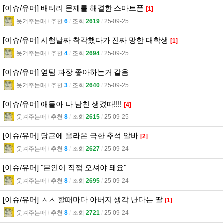
[이슈/유머] 배터리 문제를 해결한 스마트폰
[1]
웃겨주는매
l
추천
6
l
조회
2619
l
25-09-25
[이슈/유머] 시험날짜 착각했다가 진짜 망한 대학생
[1]
웃겨주는매
l
추천
4
l
조회
2694
l
25-09-25
[이슈/유머] 옆팀 과장 좋아하는거 같음
웃겨주는매
l
추천
3
l
조회
2640
l
25-09-25
[이슈/유머] 애들아 나 남친 생겼따!!!!
[4]
웃겨주는매
l
추천
8
l
조회
2615
l
25-09-25
[이슈/유머] 당근에 올라온 극한 추석 알바
[2]
웃겨주는매
l
추천
8
l
조회
2627
l
25-09-24
[이슈/유머] "본인이 직접 오셔야 돼요"
웃겨주는매
l
추천
8
l
조회
2695
l
25-09-24
[이슈/유머] ㅅㅅ 할때마다 아버지 생각 난다는 딸
[1]
웃겨주는매
l
추천
8
l
조회
2721
l
25-09-24