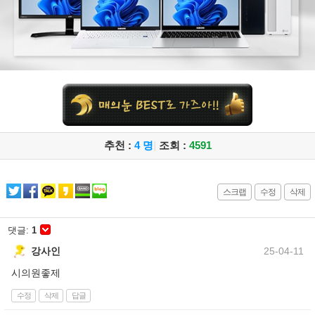
추천 :
4 명
|
조회 :
4591
스크랩
수정
삭제
댓글:
1
강사인
25-04-11
시의원좋제
수정
삭제
답글