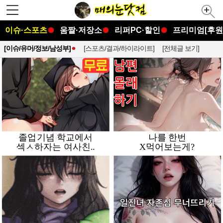
이슈·스포츠
움짤·저장소
리퍼PC·할인
프리미엄[후원
[이슈/유머/정보/남성부]
[스포츠/결과/하이라이트]
[전체글 보기]