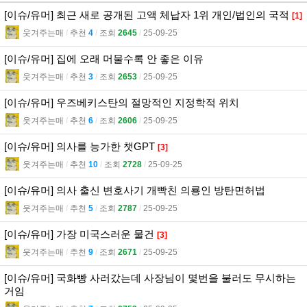
[이슈/유머] 최근 새로 공개된 고액 체납자 1위 개인/법인의 국적
[1]
웃겨주는매
l
추천
4
l
조회
2645
l
25-09-25
[이슈/유머] 집에 오래 머물수록 안 좋은 이유
웃겨주는매
l
추천
3
l
조회
2653
l
25-09-25
[이슈/유머] 우즈베키스탄의 절망적인 지정학적 위치
웃겨주는매
l
추천
6
l
조회
2606
l
25-09-25
[이슈/유머] 의사를 능가한 챗GPT
[3]
웃겨주는매
l
추천
10
l
조회
2728
l
25-09-25
[이슈/유머] 의사 출신 변호사기 개빡친 의룡인 방탄면허법
웃겨주는매
l
추천
5
l
조회
2787
l
25-09-25
[이슈/유머] 가장 미국스러운 물건
[3]
웃겨주는매
l
추천
9
l
조회
2671
l
25-09-25
[이슈/유머] 국화빵 사러갔는데 사장님이 몇번을 불러도 무시하는
거임