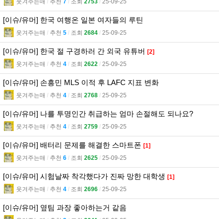
웃겨주는매
l
추천
7
l
조회
2753
l
25-09-25
[이슈/유머] 한국 여행온 일본 여자들의 루틴
웃겨주는매
l
추천
5
l
조회
2684
l
25-09-25
[이슈/유머] 한국 절 구경하러 간 외국 유튜버
[2]
웃겨주는매
l
추천
4
l
조회
2622
l
25-09-25
[이슈/유머] 손흥민 MLS 이적 후 LAFC 지표 변화
웃겨주는매
l
추천
4
l
조회
2768
l
25-09-25
[이슈/유머] 나를 투명인간 취급하는 엄마 손절해도 되나요?
웃겨주는매
l
추천
4
l
조회
2759
l
25-09-25
[이슈/유머] 배터리 문제를 해결한 스마트폰
[1]
웃겨주는매
l
추천
6
l
조회
2625
l
25-09-25
[이슈/유머] 시험날짜 착각했다가 진짜 망한 대학생
[1]
웃겨주는매
l
추천
4
l
조회
2696
l
25-09-25
[이슈/유머] 옆팀 과장 좋아하는거 같음