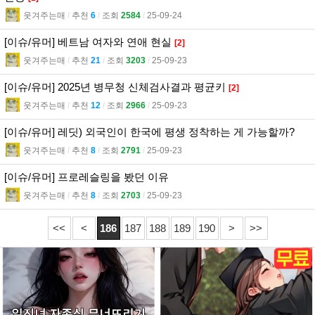
웃겨주는매
l
추천
6
l
조회
2584
l
25-09-24
[이슈/유머] 베트남 여자와 연애 현실
[2]
웃겨주는매
l
추천
21
l
조회
3203
l
25-09-23
[이슈/유머] 2025년 병무청 신체검사결과 평균키
[2]
웃겨주는매
l
추천
12
l
조회
2966
l
25-09-23
[이슈/유머] 레딧) 외국인이 한국에 평생 정착하는 게 가능할까?
웃겨주는매
l
추천
8
l
조회
2791
l
25-09-23
[이슈/유머] 프로레슬링을 봤던 이유
웃겨주는매
l
추천
8
l
조회
2703
l
25-09-23
<<
<
186
187
188
189
190
>
>>