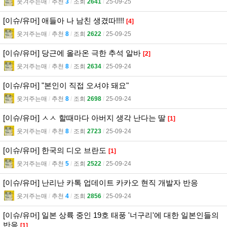
웃겨주는매
l
추천
3
l
조회
2641
l
25-09-25
[이슈/유머] 애들아 나 남친 생겼따!!!!
[4]
웃겨주는매
l
추천
8
l
조회
2622
l
25-09-25
[이슈/유머] 당근에 올라온 극한 추석 알바
[2]
웃겨주는매
l
추천
8
l
조회
2634
l
25-09-24
[이슈/유머] "본인이 직접 오셔야 돼요"
웃겨주는매
l
추천
8
l
조회
2698
l
25-09-24
[이슈/유머] ㅅㅅ 할때마다 아버지 생각 난다는 딸
[1]
웃겨주는매
l
추천
8
l
조회
2723
l
25-09-24
[이슈/유머] 한국의 디오 브란도
[1]
웃겨주는매
l
추천
5
l
조회
2522
l
25-09-24
[이슈/유머] 난리난 카톡 업데이트 카카오 현직 개발자 반응
웃겨주는매
l
추천
4
l
조회
2856
l
25-09-24
[이슈/유머] 일본 상륙 중인 19호 태풍 '너구리'에 대한 일본인들의
반응
[1]