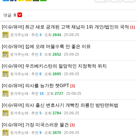
댓글:
0
[이슈/유머] 최근 새로 공개된 고액 체납자 1위 개인/법인의 국적
[1]
웃겨주는매
l
추천
4
l
조회
2644
l
25-09-25
[이슈/유머] 집에 오래 머물수록 안 좋은 이유
웃겨주는매
l
추천
3
l
조회
2652
l
25-09-25
[이슈/유머] 우즈베키스탄의 절망적인 지정학적 위치
웃겨주는매
l
추천
6
l
조회
2605
l
25-09-25
[이슈/유머] 의사를 능가한 챗GPT
[3]
웃겨주는매
l
추천
10
l
조회
2727
l
25-09-25
[이슈/유머] 의사 출신 변호사기 개빡친 의룡인 방탄면허법
웃겨주는매
l
추천
5
l
조회
2784
l
25-09-25
[이슈/유머] 가장 미국스러운 물건
[3]
웃겨주는매
l
추천
9
l
조회
2670
l
25-09-25