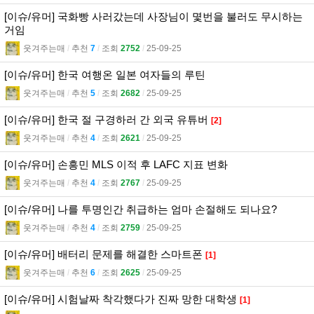
[이슈/유머] 국화빵 사러갔는데 사장님이 몇번을 불러도 무시하는
거임
웃겨주는매
l
추천
7
l
조회
2752
l
25-09-25
[이슈/유머] 한국 여행온 일본 여자들의 루틴
웃겨주는매
l
추천
5
l
조회
2682
l
25-09-25
[이슈/유머] 한국 절 구경하러 간 외국 유튜버
[2]
웃겨주는매
l
추천
4
l
조회
2621
l
25-09-25
[이슈/유머] 손흥민 MLS 이적 후 LAFC 지표 변화
웃겨주는매
l
추천
4
l
조회
2767
l
25-09-25
[이슈/유머] 나를 투명인간 취급하는 엄마 손절해도 되나요?
웃겨주는매
l
추천
4
l
조회
2759
l
25-09-25
[이슈/유머] 배터리 문제를 해결한 스마트폰
[1]
웃겨주는매
l
추천
6
l
조회
2625
l
25-09-25
[이슈/유머] 시험날짜 착각했다가 진짜 망한 대학생
[1]