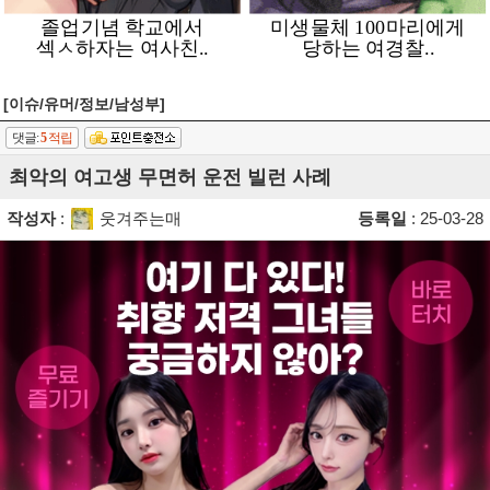
[이슈/유머/정보/남성부]
댓글:
5
적립
최악의 여고생 무면허 운전 빌런 사례
작성자
:
웃겨주는매
등록일
: 25-03-28