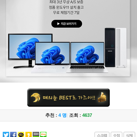
추천 :
4 명
|
조회 :
4637
스크랩
수정
삭제