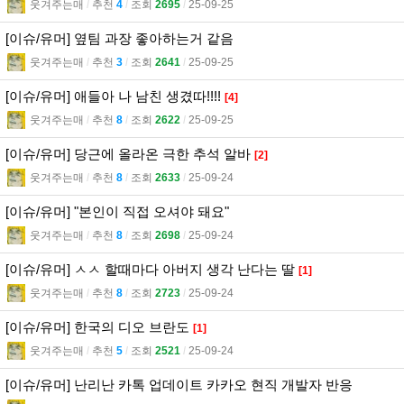
웃겨주는매
l
추천
4
l
조회
2695
l
25-09-25
[이슈/유머] 옆팀 과장 좋아하는거 같음
웃겨주는매
l
추천
3
l
조회
2641
l
25-09-25
[이슈/유머] 애들아 나 남친 생겼따!!!!
[4]
웃겨주는매
l
추천
8
l
조회
2622
l
25-09-25
[이슈/유머] 당근에 올라온 극한 추석 알바
[2]
웃겨주는매
l
추천
8
l
조회
2633
l
25-09-24
[이슈/유머] "본인이 직접 오셔야 돼요"
웃겨주는매
l
추천
8
l
조회
2698
l
25-09-24
[이슈/유머] ㅅㅅ 할때마다 아버지 생각 난다는 딸
[1]
웃겨주는매
l
추천
8
l
조회
2723
l
25-09-24
[이슈/유머] 한국의 디오 브란도
[1]
웃겨주는매
l
추천
5
l
조회
2521
l
25-09-24
[이슈/유머] 난리난 카톡 업데이트 카카오 현직 개발자 반응