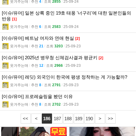
웃겨주는매
l
추천
4
l
조회
2855
l
25-09-24
[이슈/유머] 일본 상륙 중인 19호 태풍 '너구리'에 대한 일본인들의
반응
[1]
웃겨주는매
l
추천
6
l
조회
2583
l
25-09-24
[이슈/유머] 베트남 여자와 연애 현실
[2]
웃겨주는매
l
추천
21
l
조회
3203
l
25-09-23
[이슈/유머] 2025년 병무청 신체검사결과 평균키
[2]
웃겨주는매
l
추천
12
l
조회
2966
l
25-09-23
[이슈/유머] 레딧) 외국인이 한국에 평생 정착하는 게 가능할까?
웃겨주는매
l
추천
8
l
조회
2791
l
25-09-23
[이슈/유머] 프로레슬링을 봤던 이유
웃겨주는매
l
추천
8
l
조회
2702
l
25-09-23
<<
<
186
187
188
189
190
>
>>