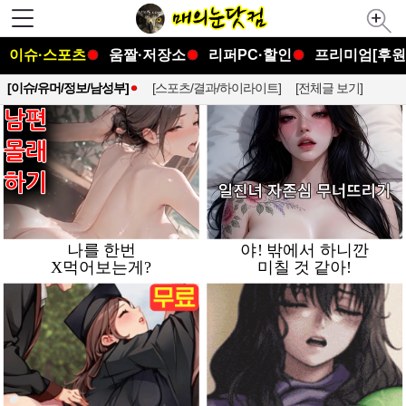
이슈·스포츠
움짤·저장소
리퍼PC·할인
프리미엄[후원
[이슈/유머/정보/남성부]
[스포츠/결과/하이라이트]
[전체글 보기]