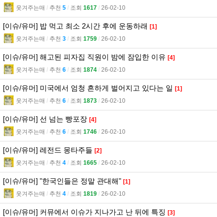
웃겨주는매
l
추천
5
l
조회
1617
l
26-02-10
[이슈/유머] 밥 먹고 최소 2시간 후에 운동하래
[1]
웃겨주는매
l
추천
3
l
조회
1759
l
26-02-10
[이슈/유머] 해고된 피자집 직원이 밤에 잠입한 이유
[4]
웃겨주는매
l
추천
6
l
조회
1874
l
26-02-10
[이슈/유머] 미국에서 엄청 흔하게 벌어지고 있다는 일
[1]
웃겨주는매
l
추천
6
l
조회
1873
l
26-02-10
[이슈/유머] 선 넘는 빵포장
[4]
웃겨주는매
l
추천
6
l
조회
1746
l
26-02-10
[이슈/유머] 레전드 몽타주들
[2]
웃겨주는매
l
추천
4
l
조회
1665
l
26-02-10
[이슈/유머] "한국인들은 정말 관대해"
[1]
웃겨주는매
l
추천
4
l
조회
1819
l
26-02-10
[이슈/유머] 커뮤에서 이슈가 지나가고 난 뒤에 특징
[3]