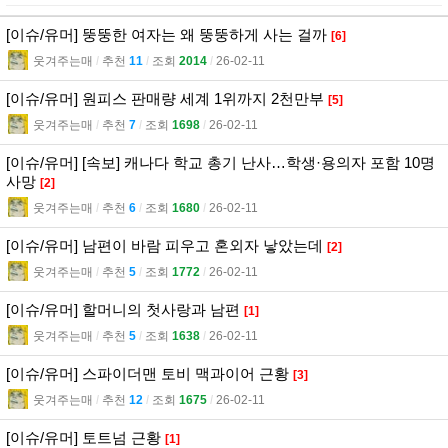
[이슈/유머] 뚱뚱한 여자는 왜 뚱뚱하게 사는 걸까
[6]
웃겨주는매
l
추천
11
l
조회
2014
l
26-02-11
[이슈/유머] 원피스 판매량 세계 1위까지 2천만부
[5]
웃겨주는매
l
추천
7
l
조회
1698
l
26-02-11
[이슈/유머] [속보] 캐나다 학교 총기 난사…학생·용의자 포함 10명
사망
[2]
웃겨주는매
l
추천
6
l
조회
1680
l
26-02-11
[이슈/유머] 남편이 바람 피우고 혼외자 낳았는데
[2]
웃겨주는매
l
추천
5
l
조회
1772
l
26-02-11
[이슈/유머] 할머니의 첫사랑과 남편
[1]
웃겨주는매
l
추천
5
l
조회
1638
l
26-02-11
[이슈/유머] 스파이더맨 토비 맥과이어 근황
[3]
웃겨주는매
l
추천
12
l
조회
1675
l
26-02-11
[이슈/유머] 토트넘 근황
[1]