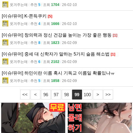
웃겨주는매
l
추천
5
l
조회
1704
l
26-02-10
[이슈/유머] K-쫀득쿠키
[5]
웃겨주는매
l
추천
4
l
조회
1666
l
26-02-10
[이슈/유머] 창의력과 정신 건강을 높이는 가장 좋은 행동
[1]
웃겨주는매
l
추천
8
l
조회
1823
l
26-02-09
[이슈/유머] 중세 대 신학자가 말하는 5가지 슬픔 해소법
[1]
웃겨주는매
l
추천
6
l
조회
2102
l
26-02-09
[이슈/유머] 하민이란 이름 혹시 기독교 이름일 확률있냐ㅠ
웃겨주는매
l
추천
5
l
조회
1858
l
26-02-09
<<
<
96
97
98
99
100
>
>>