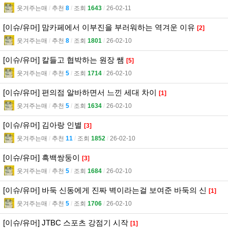
웃겨주는매
l
추천
8
l
조회
1643
l
26-02-11
[이슈/유머] 맘카페에서 이부진을 부러워하는 역겨운 이유
[2]
웃겨주는매
l
추천
8
l
조회
1801
l
26-02-10
[이슈/유머] 칼들고 협박하는 원장 쌤
[5]
웃겨주는매
l
추천
5
l
조회
1714
l
26-02-10
[이슈/유머] 편의점 알바하면서 느낀 세대 차이
[1]
웃겨주는매
l
추천
5
l
조회
1634
l
26-02-10
[이슈/유머] 김아랑 인별
[3]
웃겨주는매
l
추천
11
l
조회
1852
l
26-02-10
[이슈/유머] 흑백쌍둥이
[3]
웃겨주는매
l
추천
5
l
조회
1684
l
26-02-10
[이슈/유머] 바둑 신동에게 진짜 벽이라는걸 보여준 바둑의 신
[1]
웃겨주는매
l
추천
5
l
조회
1706
l
26-02-10
[이슈/유머] JTBC 스포츠 강점기 시작
[1]