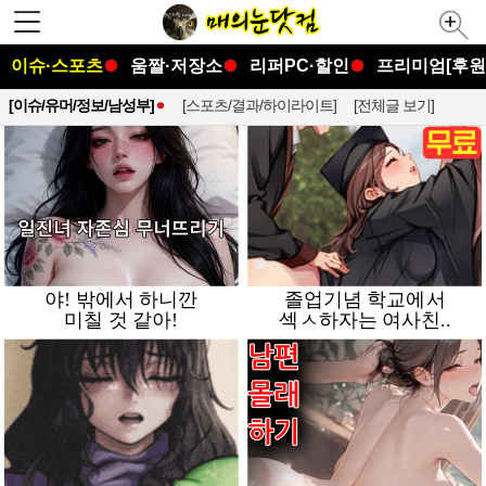
이슈·스포츠
움짤·저장소
리퍼PC·할인
프리미엄[후원
[이슈/유머/정보/남성부]
[스포츠/결과/하이라이트]
[전체글 보기]