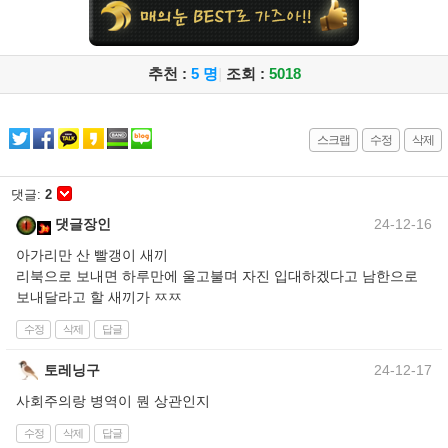
추천 :
5 명
|
조회 :
5018
스크랩
수정
삭제
댓글:
2
댓글장인
24-12-16
아가리만 산 빨갱이 새끼
리북으로 보내면 하루만에 울고불며 자진 입대하겠다고 남한으로
보내달라고 할 새끼가 ㅉㅉ
수정
삭제
답글
토레닝구
24-12-17
사회주의랑 병역이 뭔 상관인지
수정
삭제
답글