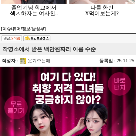
[이슈/유머/정보/남성부]
댓글:
5
적립
작명소에서 받은 백만원짜리 이름 수준
작성자
:
웃겨주는매
등록일
: 25-11-25