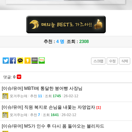
추천 :
4 명
|
조회 :
2308
스크랩
수정
삭제
댓글:
0
[이슈/유머] MBTI에 통달한 붕어빵 사장님
웃겨주는매
l
추천
11
l
조회
1745
l
26-02-12
[이슈/유머] 직원 복지로 손님을 내쫓는 자영업자
[1]
웃겨주는매
l
추천
7
l
조회
1641
l
26-02-12
[이슈/유머] MS가 인수 후 다시 폼 돌아오는 블리자드