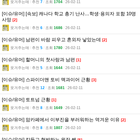
웃겨주는매
l
추천
7
l
조회
1704
l
26-02-11
[이슈/유머] [속보] 캐나다 학교 총기 난사…학생·용의자 포함 10명
사망
[2]
웃겨주는매
l
추천
6
l
조회
1686
l
26-02-11
[이슈/유머] 남편이 바람 피우고 혼외자 낳았는데
[2]
웃겨주는매
l
추천
5
l
조회
1780
l
26-02-11
[이슈/유머] 할머니의 첫사랑과 남편
[1]
웃겨주는매
l
추천
5
l
조회
1644
l
26-02-11
[이슈/유머] 스파이더맨 토비 맥과이어 근황
[3]
웃겨주는매
l
추천
12
l
조회
1681
l
26-02-11
[이슈/유머] 토트넘 근황
[1]
웃겨주는매
l
추천
8
l
조회
1649
l
26-02-11
[이슈/유머] 맘카페에서 이부진을 부러워하는 역겨운 이유
[2]
웃겨주는매
l
추천
8
l
조회
1807
l
26-02-10
[이슈/유머] 칼들고 협박하는 원장 쌤