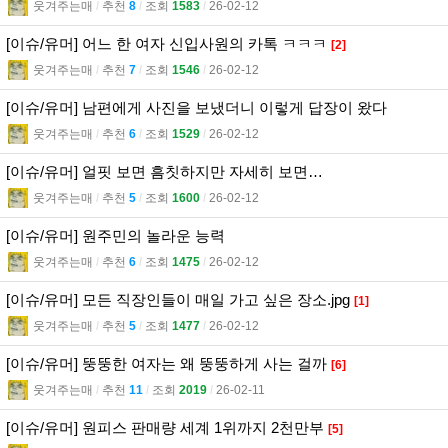
웃겨주는매
l
추천
8
l
조회
1583
l
26-02-12
[이슈/유머] 어느 한 여자 신입사원의 카톡 ㅋㅋㅋ
[2]
웃겨주는매
l
추천
7
l
조회
1546
l
26-02-12
[이슈/유머] 남편에게 사진을 보냈더니 이렇게 답장이 왔다
웃겨주는매
l
추천
6
l
조회
1529
l
26-02-12
[이슈/유머] 얼핏 보면 흠칫하지만 자세히 보면…
웃겨주는매
l
추천
5
l
조회
1600
l
26-02-12
[이슈/유머] 원주민의 놀라운 능력
웃겨주는매
l
추천
6
l
조회
1475
l
26-02-12
[이슈/유머] 모든 직장인들이 매일 가고 싶은 장소.jpg
[1]
웃겨주는매
l
추천
5
l
조회
1477
l
26-02-12
[이슈/유머] 뚱뚱한 여자는 왜 뚱뚱하게 사는 걸까
[6]
웃겨주는매
l
추천
11
l
조회
2019
l
26-02-11
[이슈/유머] 원피스 판매량 세계 1위까지 2천만부
[5]