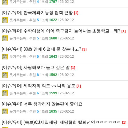
웃겨주는매
l
추천
4
l
조회
1797
l
26-02-12
[이슈/유머] 한국제과기능장 협회 근황
[1]
웃겨주는매
l
추천
5
l
조회
1622
l
26-02-12
[이슈/유머] 수학여행에 이어 축구금지 늘어나는 초등학교…왜?
[1]
웃겨주는매
l
추천
5
l
조회
1680
l
26-02-12
[이슈/유머] 30초 안에 6 절대 못 찾는다고?
[3]
웃겨주는매
l
추천
5
l
조회
1643
l
26-02-12
[이슈/유머] 사랑해보다 듣고 싶은 말
[1]
웃겨주는매
l
추천
8
l
조회
1592
l
26-02-12
[이슈/유머] 제작자의 의도 vs 나의 용도
[1]
웃겨주는매
l
추천
6
l
조회
1599
l
26-02-12
[이슈/유머] 너무 생각하지 않는편이 좋아요
웃겨주는매
l
추천
5
l
조회
1635
l
26-02-12
[이슈/유머] (속보)CJ제일제당, 제당협회 탈퇴선언ㅋㅋㅋㅋㅋㅋ
[1]