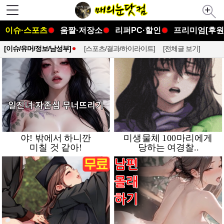
이슈·스포츠
움짤·저장소
리퍼PC·할인
프리미엄[후원
[이슈/유머/정보/남성부]
[스포츠/결과/하이라이트]
[전체글 보기]