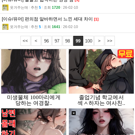
[5]
웃겨주는매
l
추천
5
l
조회
1720
l
26-02-10
[이슈/유머] 편의점 알바하면서 느낀 세대 차이
[1]
웃겨주는매
l
추천
5
l
조회
1641
l
26-02-10
<<
<
96
97
98
99
100
>
>>