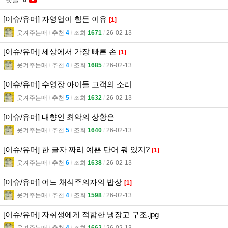
[이슈/유머] 자영업이 힘든 이유
[1]
웃겨주는매
l
추천
4
l
조회
1671
l
26-02-13
[이슈/유머] 세상에서 가장 빠른 손
[1]
웃겨주는매
l
추천
4
l
조회
1685
l
26-02-13
[이슈/유머] 수영장 아이들 고객의 소리
웃겨주는매
l
추천
5
l
조회
1632
l
26-02-13
[이슈/유머] 내향인 최악의 상황은
웃겨주는매
l
추천
5
l
조회
1640
l
26-02-13
[이슈/유머] 한 글자 짜리 예쁜 단어 뭐 있지?
[1]
웃겨주는매
l
추천
6
l
조회
1638
l
26-02-13
[이슈/유머] 어느 채식주의자의 밥상
[1]
웃겨주는매
l
추천
4
l
조회
1598
l
26-02-13
[이슈/유머] 자취생에게 적합한 냉장고 구조.jpg