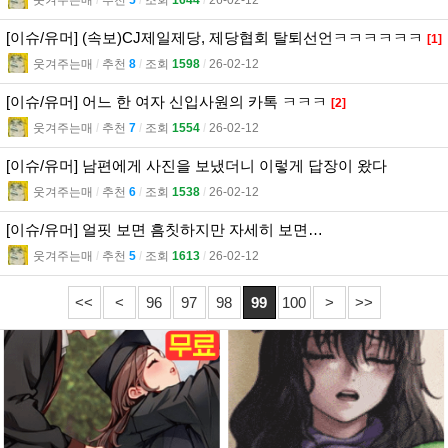
웃겨주는매
l
추천
5
l
조회
1644
l
26-02-12
[이슈/유머] (속보)CJ제일제당, 제당협회 탈퇴선언ㅋㅋㅋㅋㅋㅋ
[1]
웃겨주는매
l
추천
8
l
조회
1598
l
26-02-12
[이슈/유머] 어느 한 여자 신입사원의 카톡 ㅋㅋㅋ
[2]
웃겨주는매
l
추천
7
l
조회
1554
l
26-02-12
[이슈/유머] 남편에게 사진을 보냈더니 이렇게 답장이 왔다
웃겨주는매
l
추천
6
l
조회
1538
l
26-02-12
[이슈/유머] 얼핏 보면 흠칫하지만 자세히 보면…
웃겨주는매
l
추천
5
l
조회
1613
l
26-02-12
<<
<
96
97
98
99
100
>
>>