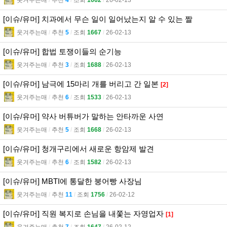
웃겨주는매
l
추천
4
l
조회
1662
l
26-02-13
[이슈/유머] 치과에서 무슨 일이 일어났는지 알 수 있는 짤
웃겨주는매
l
추천
5
l
조회
1667
l
26-02-13
[이슈/유머] 합법 토쟁이들의 순기능
웃겨주는매
l
추천
3
l
조회
1688
l
26-02-13
[이슈/유머] 남극에 15마리 개를 버리고 간 일본
[2]
웃겨주는매
l
추천
6
l
조회
1533
l
26-02-13
[이슈/유머] 약사 버튜버가 말하는 안타까운 사연
웃겨주는매
l
추천
5
l
조회
1668
l
26-02-13
[이슈/유머] 청개구리에서 새로운 항암제 발견
웃겨주는매
l
추천
6
l
조회
1582
l
26-02-13
[이슈/유머] MBTI에 통달한 붕어빵 사장님
웃겨주는매
l
추천
11
l
조회
1756
l
26-02-12
[이슈/유머] 직원 복지로 손님을 내쫓는 자영업자
[1]