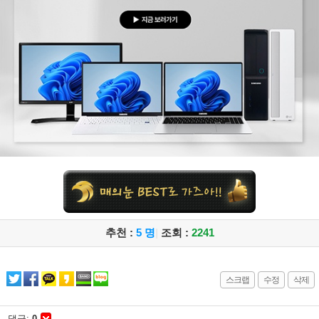
추천 :
5 명
|
조회 :
2241
스크랩
수정
삭제
댓글:
0