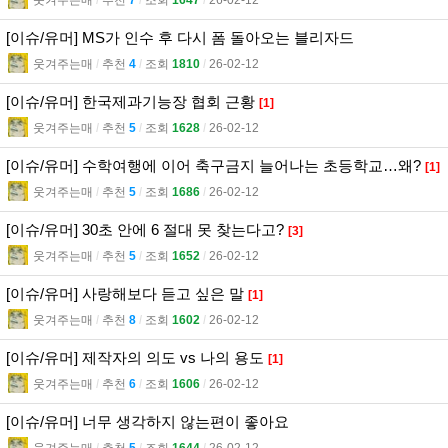
웃겨주는매
l
추천
7
l
조회
1647
l
26-02-12
[이슈/유머] MS가 인수 후 다시 폼 돌아오는 블리자드
웃겨주는매
l
추천
4
l
조회
1810
l
26-02-12
[이슈/유머] 한국제과기능장 협회 근황
[1]
웃겨주는매
l
추천
5
l
조회
1628
l
26-02-12
[이슈/유머] 수학여행에 이어 축구금지 늘어나는 초등학교…왜?
[1]
웃겨주는매
l
추천
5
l
조회
1686
l
26-02-12
[이슈/유머] 30초 안에 6 절대 못 찾는다고?
[3]
웃겨주는매
l
추천
5
l
조회
1652
l
26-02-12
[이슈/유머] 사랑해보다 듣고 싶은 말
[1]
웃겨주는매
l
추천
8
l
조회
1602
l
26-02-12
[이슈/유머] 제작자의 의도 vs 나의 용도
[1]
웃겨주는매
l
추천
6
l
조회
1606
l
26-02-12
[이슈/유머] 너무 생각하지 않는편이 좋아요