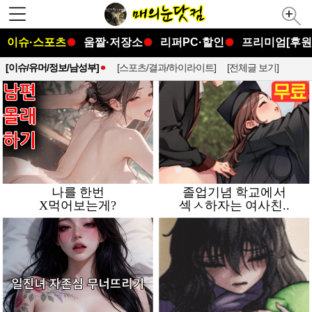
이슈·스포츠
움짤·저장소
리퍼PC·할인
프리미엄[후원
[이슈/유머/정보/남성부]
[스포츠/결과/하이라이트]
[전체글 보기]