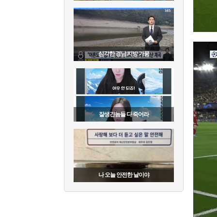
심각한 경남 지방 가뭄
잘생긴놈들 다 죽어라
나 오늘 안전한 날이야