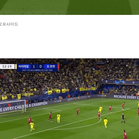
오프사이드