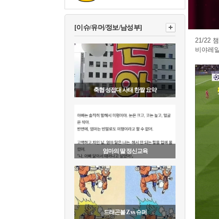
[이슈/유머/정보/남성부]
21/22
비야레알
축협 성접대 사태 한짤 요약
엄마의 딸 정신교육
드래곤볼 Z vs 슈퍼