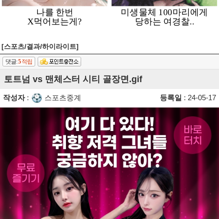
[스포츠/결과/하이라이트]
댓글:
5
적립
토트넘 vs 맨체스터 시티 골장면.gif
작성자
:
스포츠중계
등록일
: 24-05-17