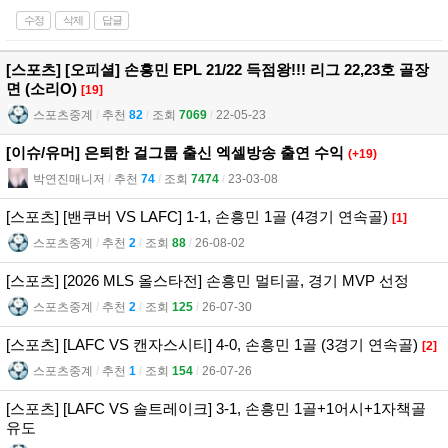
수정
삭제
답글
[스포츠] [오피셜] 손흥민 EPL 21/22 득점왕!!! 리그 22,23호 골장
면 (소리O)
[19]
스포츠중계
l
추천
82
l
조회
7069
l
22-05-23
[이슈/유머] 은퇴한 걸그룹 출신 엑셀방송 출연 수익
(+19)
박연진매니저
l
추천
74
l
조회
7474
l
23-03-08
[스포츠] [밴쿠버 VS LAFC] 1-1, 손흥민 1골 (4경기 연속골)
[1]
스포츠중계
l
추천
2
l
조회
88
l
26-08-02
[스포츠] [2026 MLS 올스타전] 손흥민 멀티골, 경기 MVP 선정
스포츠중계
l
추천
2
l
조회
125
l
26-07-30
[스포츠] [LAFC VS 캔자스시티] 4-0, 손흥민 1골 (3경기 연속골)
[2]
스포츠중계
l
추천
1
l
조회
154
l
26-07-26
[스포츠] [LAFC VS 솔트레이크] 3-1, 손흥민 1골+1어시+1자책골
유도