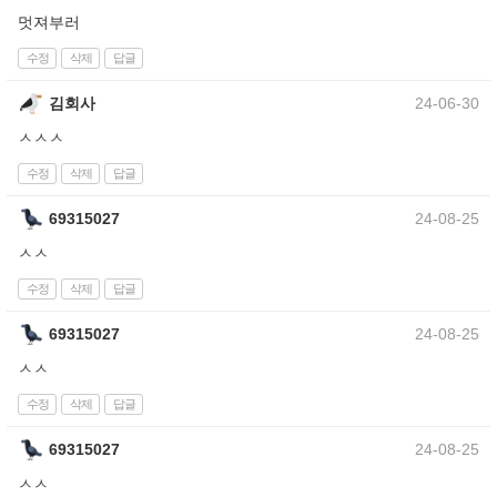
멋져부러
수정
삭제
답글
김회사
24-06-30
ㅅㅅㅅ
수정
삭제
답글
69315027
24-08-25
ㅅㅅ
수정
삭제
답글
69315027
24-08-25
ㅅㅅ
수정
삭제
답글
69315027
24-08-25
ㅅㅅ