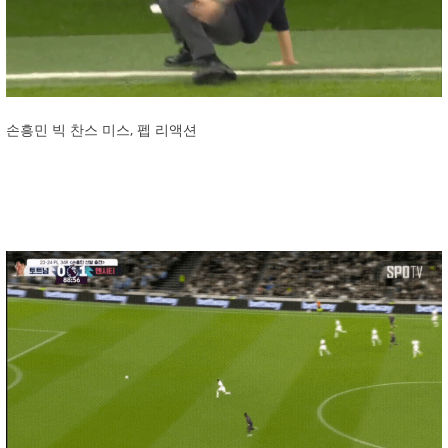
손흥민 빅 찬스 미스, 펩 리액션