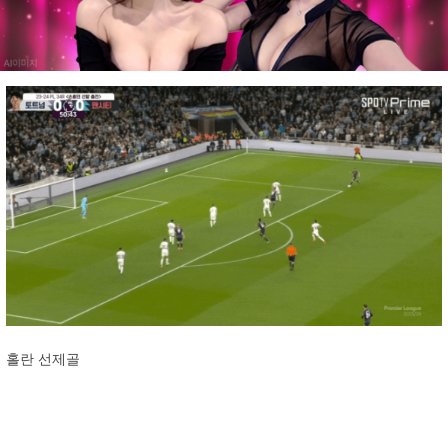
홀란 선제골