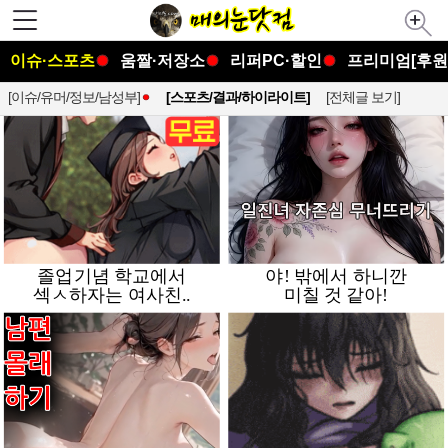
이슈·스포츠
움짤·저장소
리퍼PC·할인
프리미엄[후원
[이슈/유머/정보/남성부]
[스포츠/결과/하이라이트]
[전체글 보기]