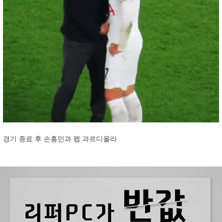
경기 종료 후 손흥민과 펩 과르디올라