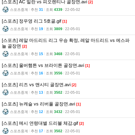
[스포츠] AC 밀란 vs 피오렌티나 골장면.avi
[2]
스포츠중계
l
추천
31
l
조회
4339
l
22-05-02
[스포츠] 정우영 리그 5호골.gif
[1]
스포츠중계
l
추천
19
l
조회
3809
l
22-05-01
[스포츠] 레알 마드리드 리그 우승 확정, 레알 마드리드 vs 에스파
뇰 골장면
[2]
스포츠중계
l
추천
15
l
조회
3468
l
22-05-01
[스포츠] 울버햄튼 vs 브라이튼 골장면.avi
[1]
스포츠중계
l
추천
16
l
조회
3556
l
22-05-01
[스포츠] 리즈 vs 맨시티 골장면.avi
[2]
스포츠중계
l
추천
13
l
조회
3502
l
22-05-01
[스포츠] 뉴캐슬 vs 리버풀 골장면.avi
[1]
스포츠중계
l
추천
12
l
조회
3432
l
22-05-01
[스포츠] 메시 연령대별 드리블 체감.gif
[2]
스포츠중계
l
추천
17
l
조회
3502
l
22-05-01