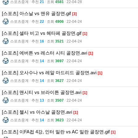
스포츠중계
l
추천
21
l
조회
4581
l
22-04-28
[스포츠] 아스날 vs 맨유 골장면.gif
[3]
스포츠중계
l
추천
22
l
조회
4906
l
22-04-24
[스포츠] 셀타 비고 vs 헤타페 골장면.gif
[1]
스포츠중계
l
추천
16
l
조회
3521
l
22-04-24
[스포츠] 에버튼 vs 레스터 시티 골장면.avi
[1]
스포츠중계
l
추천
14
l
조회
3697
l
22-04-24
[스포츠] 오사수나 vs 레알 마드리드 골장면.avi
[1]
스포츠중계
l
추천
14
l
조회
3627
l
22-04-24
[스포츠] 맨시티 vs 브라이튼 골장면.avi
[1]
스포츠중계
l
추천
13
l
조회
3507
l
22-04-24
[스포츠] 첼시 vs 아스날 골장면.avi
[1]
스포츠중계
l
추천
14
l
조회
3623
l
22-04-24
[스포츠] 이FA컵 4강, 인터 밀란 vs AC 밀란 골장면.gif
[1]