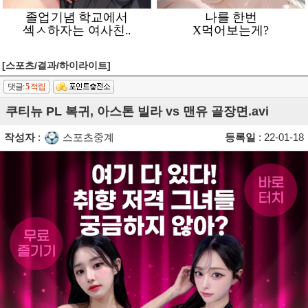
[스포츠/결과/하이라이트]
댓글:
5
적립
쿠티뉴 PL 복귀, 아스톤 빌라 vs 맨유 골장면.avi
작성자
:
스포츠중계
등록일
: 22-01-18