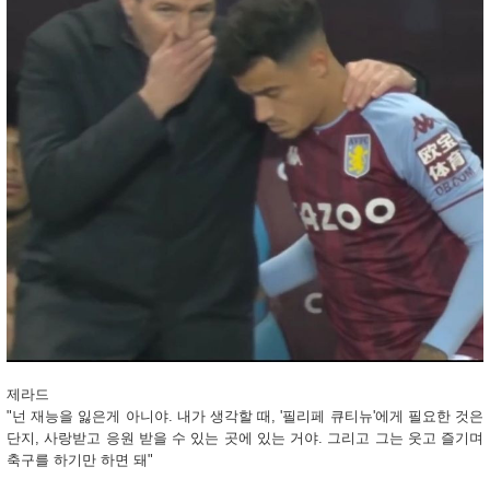
제라드
"넌 재능을 잃은게 아니야. 내가 생각할 때, '필리페 큐티뉴'에게 필요한 것은
단지, 사랑받고 응원 받을 수 있는 곳에 있는 거야. 그리고 그는 웃고 즐기며
축구를 하기만 하면 돼"