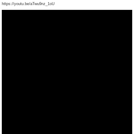
https://youtu.be/aTwu9nz_1oU