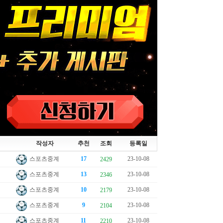
작성자
추천
조회
등록일
스포츠중계
17
23-10-08
2429
스포츠중계
13
23-10-08
2346
스포츠중계
10
23-10-08
2179
스포츠중계
9
23-10-08
2104
스포츠중계
11
23-10-08
2210