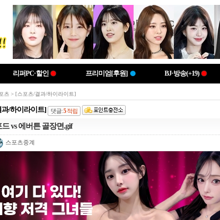
리퍼PC·할인
프리미엄[후원]
BJ·방송(+19)
포츠
> [스포츠/결과/하이라이트]
결과/하이라이트]
댓글:
5
적립
 vs 에버튼 골장면.gif
스포츠중계