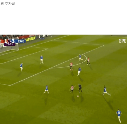
르윈 추가골