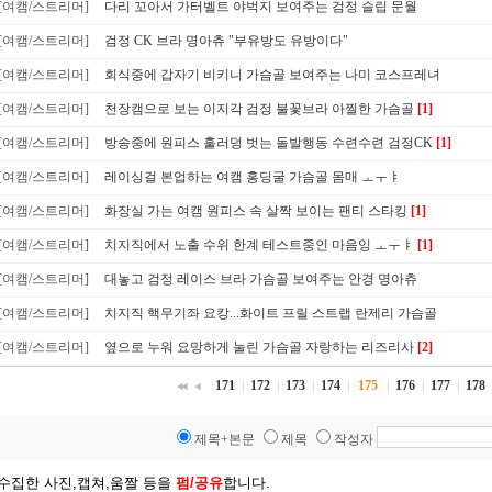
[여캠/스트리머]
다리 꼬아서 가터벨트 야벅지 보여주는 검정 슬립 문월
[여캠/스트리머]
검정 CK 브라 명아츄 "부유방도 유방이다"
[여캠/스트리머]
회식중에 갑자기 비키니 가슴골 보여주는 나미 코스프레녀
[여캠/스트리머]
천장캠으로 보는 이지각 검정 불꽃브라 아찔한 가슴골
[1]
[여캠/스트리머]
방송중에 원피스 훌러덩 벗는 돌발행동 수련수련 검정CK
[1]
[여캠/스트리머]
레이싱걸 본업하는 여캠 홍딩굴 가슴골 몸매 ㅗㅜㅑ
[여캠/스트리머]
화장실 가는 여캠 원피스 속 살짝 보이는 팬티 스타킹
[1]
[여캠/스트리머]
치지직에서 노출 수위 한계 테스트중인 마음잉 ㅗㅜㅑ
[1]
[여캠/스트리머]
대놓고 검정 레이스 브라 가슴골 보여주는 안경 명아츄
[여캠/스트리머]
치지직 핵무기좌 요캉...화이트 프릴 스트랩 란제리 가슴골
[여캠/스트리머]
옆으로 누워 요망하게 눌린 가슴골 자랑하는 리즈리사
[2]
171
|
172
|
173
|
174
|
175
|
176
|
177
|
178
제목+본문
제목
작성자
 수집한 사진,캡쳐,움짤 등을
펌/공유
합니다.