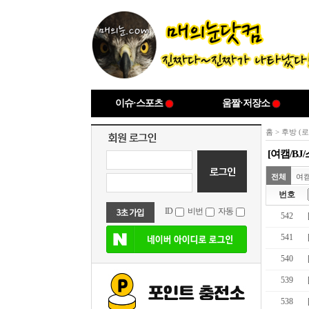
이슈·스포츠
움짤·저장소
홈
>
후방 (
[여캠/B
전체
여
번호
ID
비번
자동
542
541
540
539
538