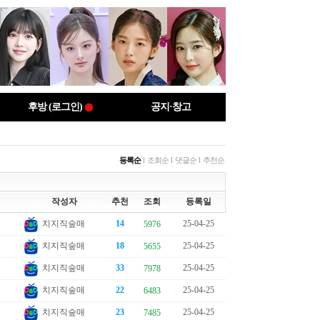
후방 (로그인)
공지·창고
등록순
l
조회순
l
댓글순
l
추천순
작성자
추천
조회
등록일
치지직숲매
14
25-04-25
5976
치지직숲매
18
25-04-25
5655
치지직숲매
33
25-04-25
7978
치지직숲매
22
25-04-25
6483
치지직숲매
23
25-04-25
7485