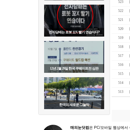
523
522
521
520
전자담배는 로봇 꼬X 빨기 연습이다?
519
518
517
516
12년 2월 29일 한국 쿠웨이트전 심판
515
514
513
한국의 새로운 그늘막
매의눈닷컴
은 PC/모바일 웹상에서