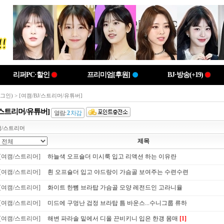
리퍼PC·할인
프리미엄[후원]
BJ·방송(+19)
로그인)
> [여캠/BJ/스트리머/유튜버]
J/스트리머/유튜버]
열람:
2
차감
캠/스트리머
제목
[여캠/스트리머]
하늘색 오프숄더 미시룩 입고 리액션 하는 이유란
[여캠/스트리머]
흰 오프숄더 입고 야드랑이 가슴골 보여주는 수련수련
[여캠/스트리머]
화이트 한뼘 브라탑 가슴골 모양 레전드인 고라니율
[여캠/스트리머]
미드에 구멍난 검정 브라탑 틈 바운스...수니그룹 류하
[여캠/스트리머]
해변 파라솔 밑에서 디올 끈비키니 입은 한갱 몸매
[1]