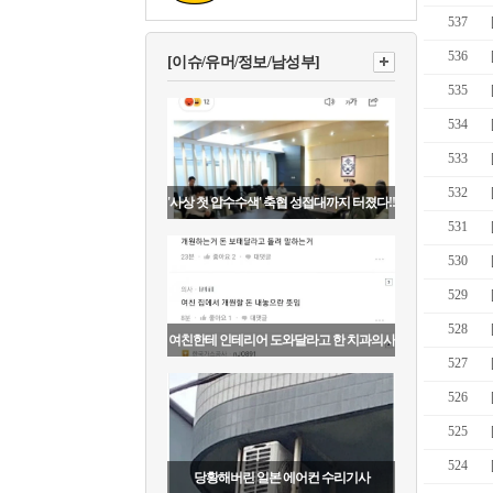
537
536
[이슈/유머/정보/남성부]
535
534
533
532
'사상 첫 압수수색' 축협 성접대까지 터졌다!!
531
530
529
528
여친한테 인테리어 도와달라고 한 치과의사
527
526
525
524
당황해버린 일본 에어컨 수리기사