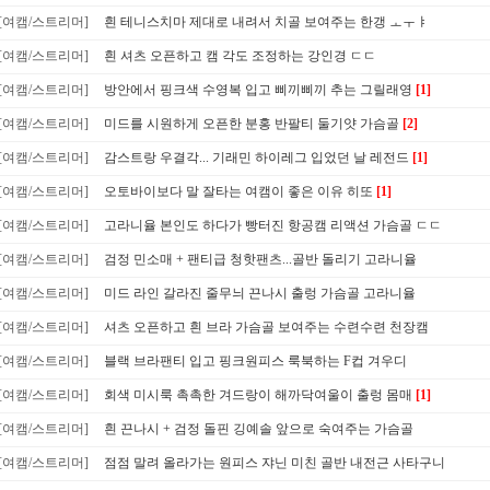
[여캠/스트리머]
흰 테니스치마 제대로 내려서 치골 보여주는 한갱 ㅗㅜㅑ
[여캠/스트리머]
흰 셔츠 오픈하고 캠 각도 조정하는 강인경 ㄷㄷ
[여캠/스트리머]
방안에서 핑크색 수영복 입고 삐끼삐끼 추는 그릴래영
[1]
[여캠/스트리머]
미드를 시원하게 오픈한 분홍 반팔티 둘기얏 가슴골
[2]
[여캠/스트리머]
감스트랑 우결각... 기래민 하이레그 입었던 날 레전드
[1]
[여캠/스트리머]
오토바이보다 말 잘타는 여캠이 좋은 이유 히또
[1]
[여캠/스트리머]
고라니율 본인도 하다가 빵터진 항공캠 리액션 가슴골 ㄷㄷ
[여캠/스트리머]
검정 민소매 + 팬티급 청핫팬츠...골반 돌리기 고라니율
[여캠/스트리머]
미드 라인 갈라진 줄무늬 끈나시 출렁 가슴골 고라니율
[여캠/스트리머]
셔츠 오픈하고 흰 브라 가슴골 보여주는 수련수련 천장캠
[여캠/스트리머]
블랙 브라팬티 입고 핑크원피스 룩북하는 F컵 겨우디
[여캠/스트리머]
회색 미시룩 촉촉한 겨드랑이 해까닥여울이 출렁 몸매
[1]
[여캠/스트리머]
흰 끈나시 + 검정 돌핀 깅예솔 앞으로 숙여주는 가슴골
[여캠/스트리머]
점점 말려 올라가는 원피스 쟈닌 미친 골반 내전근 사타구니