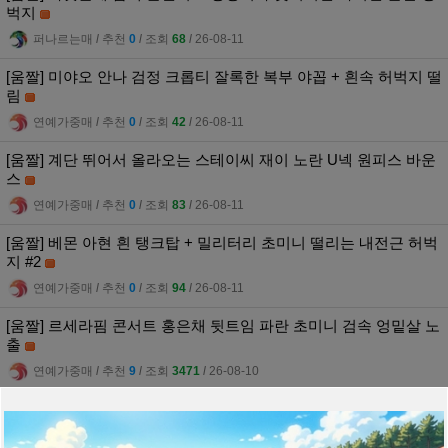
벅지
퍼나르는매
l
추천
0
l
조회
68
l
26-08-11
[움짤] 미야오 안나 검정 크롭티 잘록한 복부 야꼽 + 흰속 허벅지 떨
림
연예가중매
l
추천
0
l
조회
42
l
26-08-11
[움짤] 계단 뛰어서 올라오는 스테이씨 재이 노란 U넥 원피스 바운
스
연예가중매
l
추천
0
l
조회
83
l
26-08-11
[움짤] 베몬 아현 흰 탱크탑 + 밀리터리 초미니 떨리는 내전근 허벅
지 #2
연예가중매
l
추천
0
l
조회
94
l
26-08-11
[움짤] 르세라핌 콘서트 홍은채 뒷트임 파란 초미니 검속 엉밑살 노
출
연예가중매
l
추천
9
l
조회
3471
l
26-08-10
[움짤] 가요대전 MC 이안 민트색 오프숄더 드레스 몽실한 가슴골
노출
[1]