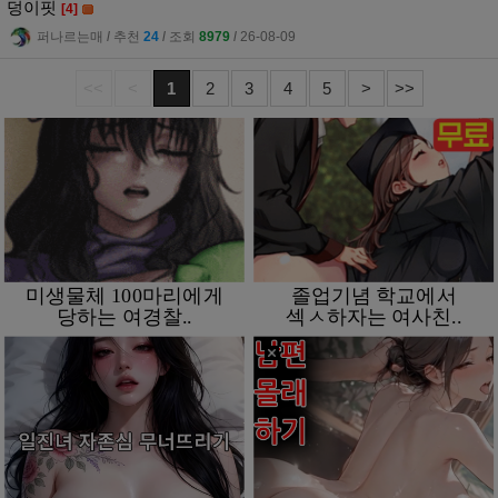
덩이핏
[4]
퍼나르는매
l
추천
24
l
조회
8979
l
26-08-09
<<
<
1
2
3
4
5
>
>>