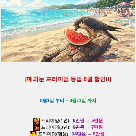
연예가중매
l
추천
4
l
조회
3220
l
26-08-10
[움짤] 화이트 프릴 끈나시 숙이며 가슴골 찰랑이는 있지 예지 ㅗㅜ
ㅑ
연예가중매
l
추천
10
l
조회
2822
l
26-08-10
[움짤] 고양이 장갑 끼고 보핍보핍 추는 있지 유나 잘록한 복부 배
꼽
연예가중매
l
추천
6
l
조회
1504
l
26-08-10
[움짤] 르세라핌 김채원 시원한 흰 민소매 배꼽 + 청핫팬츠 요망한
엉태
연예가중매
l
추천
5
l
조회
1495
l
26-08-10
[매의눈 프리미엄 등업 8월 할인!!]
[움짤] 객석에 올라간 있지 유나 진짜 바로 코앞에서 찍은 미모와
몸매
8월1일 부터
~ 8월11일 까지
연예가중매
l
추천
4
l
조회
1436
l
26-08-10
[움짤] 전참시 예고편 리센느 리브 침대 위 순백색 잠옷 방심한 밑
벅지
프리미엄
(1년)
:
6만원
→
5만원
프리미엄
(3년)
:
9
만원
→
7만원
열일하는매
l
추천
4
l
조회
2545
l
26-08-10
프리미엄
(평생)
:
15
만원
→
9만원