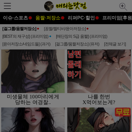
이슈·스포츠
움짤·저장소
리퍼PC·할인
프리미엄[후원
[걸그룹/움짤저장소]
[꽁짤/짤티비/윤아저장소]
[BEST의 재구성] (프리미엄)
[매단장의 S급 움짤] (프리미엄)
[윤아저장소/네임드들] (과거)
[걸그룹/움짤저장소] (유저)
[전체글 보기]