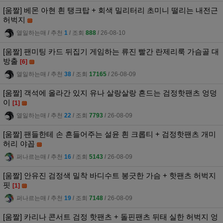
[움짤] 베몬 아현 흰 탱크탑 + 회색 밀리터리 초미니 떨리는 내전근
허벅지
열일하는매
l
추천
1
l
조회
888
l
26-08-10
[움짤] 팬미팅 카드 뒤집기 게임하는 류진 빨간 란제리룩 가슴골 대
방출
[6]
열일하는매
l
추천
38
l
조회
17165
l
26-08-09
[움짤] 객석에 올라간 있지 유나 살랑살랑 흔드는 검정핫팬츠 엉덩
이
[1]
열일하는매
l
추천
22
l
조회
7793
l
26-08-09
[움짤] 팬들한테 손 흔들어주는 설윤 흰 크롭티 + 검정핫팬츠 개미
허리 야꼽
퍼나르는매
l
추천
16
l
조회
5143
l
26-08-09
[움짤] 안유진 검정색 밀착 바디수트 봉긋한 가슴 + 핫팬츠 허벅지
핏
[1]
퍼나르는매
l
추천
19
l
조회
7148
l
26-08-09
[움짤] 카리나 콘서트 검정 핫팬츠 + 돌핀팬츠 뒤태 실한 허벅지 엉