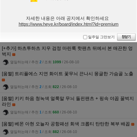
[움짤] 베몬 아사 복부가 다 보이는 화이트 그물의상 + 가터벨트 내
전근
열일하는매
l
추천
3
l
조회
912
l
26-08-10
자세한 내용은 아래 공지에서 확인하세요
https://www.heye.kr/board/index.html?id=premium
[움짤] 콘서트 무대장치에 탄 베몬 파리타 밑에서 찍은 엉밑살
열일하는매
l
추천
3
l
조회
793
l
26-08-10
일주일 그만보기
[+추가] 하츠투하츠 지우 검정 마린룩 핫팬츠 뒤에서 본 매끈한 엉
벅지
열일하는매
l
추천
2
l
조회
1099
l
26-08-10
[움짤] 트리플에스 지연 화이트 꽃무늬 끈나시 몽글한 가슴골 노출
열일하는매
l
추천
2
l
조회
822
l
26-08-10
[움짤] 키키 하음 청녹색 얼룩말 무늬 돌핀팬츠 + 핑속 야꼽 꿀벅지
라인
열일하는매
l
추천
1
l
조회
660
l
26-08-10
[움짤] 베몬 아현 오늘자 공항패션 회색 크롭티 탄탄한 복부 배꼽
열일하는매
l
추천
1
l
조회
882
l
26-08-10