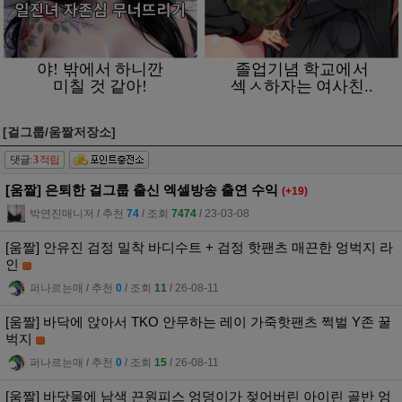
[걸그룹/움짤저장소]
댓글:
3
적립
[움짤] 은퇴한 걸그룹 출신 엑셀방송 출연 수익
(+19)
박연진매니저
l
추천
74
l
조회
7474
l
23-03-08
[움짤] 안유진 검정 밀착 바디수트 + 검정 핫팬츠 매끈한 엉벅지 라
인
퍼나르는매
l
추천
0
l
조회
11
l
26-08-11
[움짤] 바닥에 앉아서 TKO 안무하는 레이 가죽핫팬츠 쩍벌 Y존 꿀
벅지
퍼나르는매
l
추천
0
l
조회
15
l
26-08-11
[움짤] 바닷물에 남색 끈원피스 엉덩이가 젖어버린 아이린 골반 엉