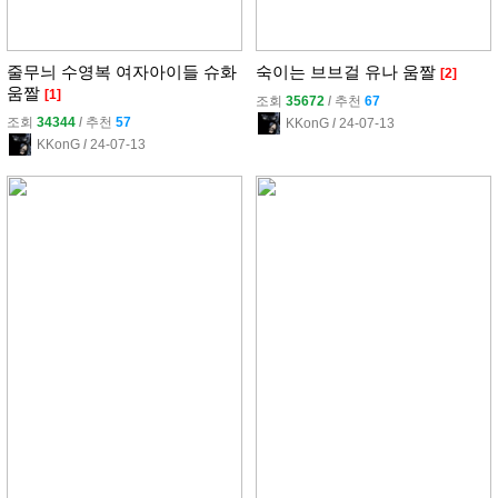
줄무늬 수영복 여자아이들 슈화
숙이는 브브걸 유나 움짤
[2]
움짤
[1]
조회
35672
l
추천
67
조회
34344
l
추천
57
KKonG
l
24-07-13
KKonG
l
24-07-13