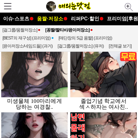
이슈·스포츠
움짤·저장소
리퍼PC·할인
프리미엄[후원
[걸그룹/움짤저장소]
[꽁짤/짤티비/윤아저장소]
[BEST의 재구성] (프리미엄)
[매단장의 S급 움짤] (프리미엄)
[윤아저장소/네임드들] (과거)
[걸그룹/움짤저장소] (유저)
[전체글 보기]