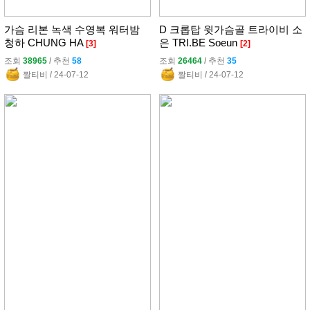
가슴 리본 녹색 수영복 워터밤
D 크롭탑 윗가슴골 트라이비 소
청하 CHUNG HA
은 TRI.BE Soeun
[3]
[2]
조회
38965
l
추천
58
조회
26464
l
추천
35
짤티비
l
24-07-12
짤티비
l
24-07-12