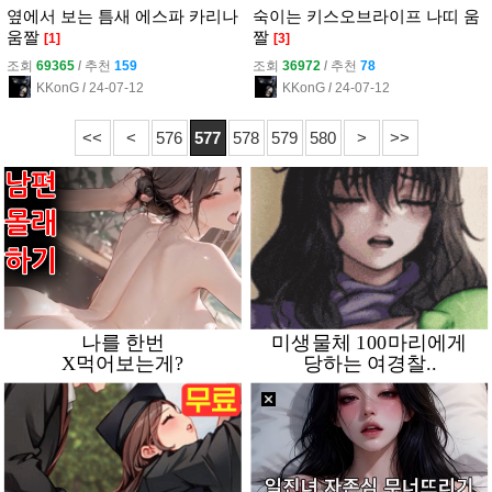
옆에서 보는 틈새 에스파 카리나
숙이는 키스오브라이프 나띠 움
움짤
짤
[1]
[3]
조회
69365
l
추천
159
조회
36972
l
추천
78
KKonG
l
24-07-12
KKonG
l
24-07-12
<<
<
576
577
578
579
580
>
>>