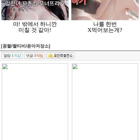
[꽁짤/짤티비/윤아저장소]
열람:
1
차감
댓글:
3
적립