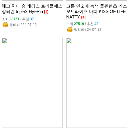
체크 치마 숏 레깅스 트리플에스
크롭 민소매 녹색 돌핀팬츠 키스
정혜린 tripleS HyeRin
오브라이프 나띠 KISS OF LIFE
[1]
NATTY
[1]
조회
28761
l
추천
37
조회
27519
l
추천
42
짤티비
l
24-07-12
짤티비
l
24-07-12