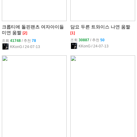
크롭티에 돌핀팬츠 여자아이들
담요 두른 트와이스 나연 움짤
미연 움짤
[2]
[1]
조회
30887
l
추천
50
조회
41748
l
추천
78
KKonG
l
24-07-13
KKonG
l
24-07-13