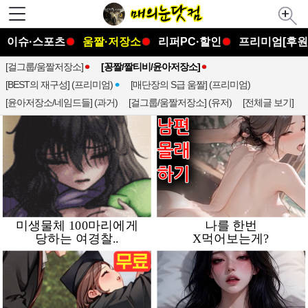
이슈·스포츠
움짤·저장소
리퍼PC·할인
프리미엄[후원
[걸그룹/움짤저장소]
[꽁짤/짤티비/윤아저장소]
[BEST의 재구성] (프리미엄)
[매단장의 S급 움짤] (프리미엄)
[윤아저장소/네임드들] (과거)
[걸그룹/움짤저장소] (유저)
[전체글 보기]