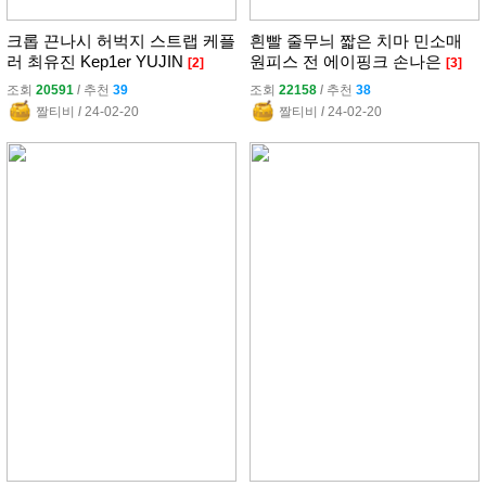
크롭 끈나시 허벅지 스트랩 케플
흰빨 줄무늬 짧은 치마 민소매
러 최유진 Kep1er YUJIN
원피스 전 에이핑크 손나은
[2]
[3]
조회
20591
l
추천
39
조회
22158
l
추천
38
짤티비
l
24-02-20
짤티비
l
24-02-20