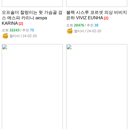
오프솔더 찰랑이는 윗 가슴골 검
블랙 시스루 코르셋 의상 비비지
스 에스파 카리나 aespa
은하 VIVIZ EUNHA
[2]
KARINA
[2]
조회
20476
l
추천
30
조회
32243
l
추천
75
짤티비
l
24-02-20
짤티비
l
24-02-20