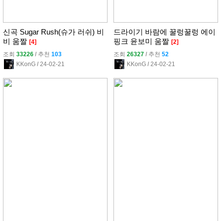
신곡 Sugar Rush(슈가 러쉬) 비
드라이기 바람에 꿀렁꿀렁 에이
비 움짤
핑크 윤보미 움짤
[4]
[2]
조회
33226
l
추천
103
조회
26327
l
추천
52
KKonG
l
24-02-21
KKonG
l
24-02-21