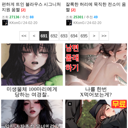
편하게 트인 블라우스 시그니처
잘록한 허리에 묵직한 전소미 움
지원 움짤
짤
[2]
[2]
조회
27136
l
추천
88
조회
25301
l
추천
49
KKonG
l
24-02-20
KKonG
l
24-02-20
<<
<
691
692
693
694
695
>
>>