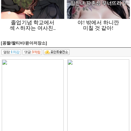
[꽁짤/짤티비/윤아저장소]
열람:
1
차감
댓글:
3
적립