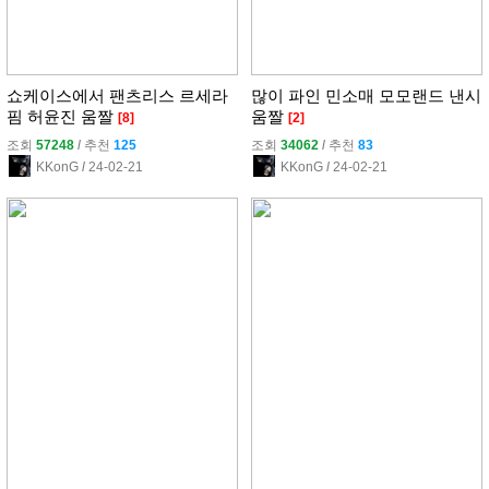
쇼케이스에서 팬츠리스 르세라
많이 파인 민소매 모모랜드 낸시
핌 허윤진 움짤
움짤
[8]
[2]
조회
57248
l
추천
125
조회
34062
l
추천
83
KKonG
l
24-02-21
KKonG
l
24-02-21