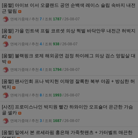
[움짤] 아이브 이서 오클랜드 공연 순백색 레이스 슬립 속바지 내전
근 떨림
연예가중매
l
추천
7
l
조회
1787
l
26-08-07
[움짤] 가을 민트색 프릴 코르셋 의상 쩍벌 바닥안무 내전근 허벅지
#2
연예가중매
l
추천
4
l
조회
938
l
26-08-07
[움짤] 블랙핑크 로제 해외공연 검정 하이레그 의상 검스 엉밑살 대
박
연예가중매
l
추천
4
l
조회
1794
l
26-08-07
[움짤] 팬사인회 프나 박지헌 이채영 잘록한 복부 야꼽 + 방심한 허
벅지
연예가중매
l
추천
8
l
조회
1993
l
26-08-07
[사진] 프로미스나인 박지원 빨간 하와이안 오프숄더 은근한 가슴
골 셀카
연예가중매
l
추천
3
l
조회
1687
l
26-08-07
[움짤] 밑에서 본 르세라핌 홍은채 가죽핫팬츠 + 가터벨트 매끈한