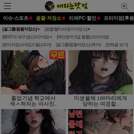
이슈·스포츠
움짤·저장소
리퍼PC·할인
프리미엄[후원
[걸그룹/움짤저장소]
[꽁짤/짤티비/윤아저장소]
[BEST의 재구성] (프리미엄)
[매단장의 S급 움짤] (프리미엄)
[윤아저장소/네임드들] (과거)
[걸그룹/움짤저장소] (유저)
[전체글 보기]