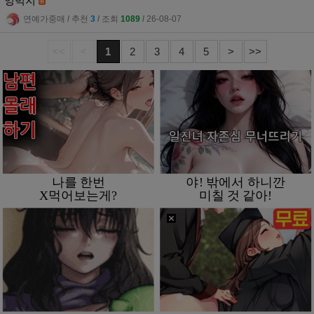
엉벅지
연예가중매
l
추천
3
l
조회
1089
l
26-08-07
<<
<
1
2
3
4
5
>
>>