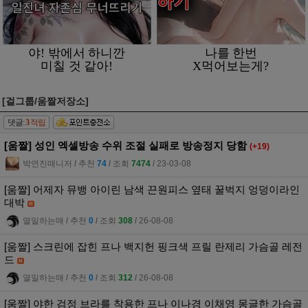
[걸그룹/움짤저장소]
댓글:
3
적립
[움짤] 성인 엑셀방송 수위 조절 실패로 방송정지 당함
(+19)
박연진매니저
l
추천
74
l
조회
7474
l
23-03-08
[움짤] 어제자 뮤뱅 아이린 남색 끈원피스 옆태 꿀벅지 엉덩이라인
대박
열일하는매
l
추천
0
l
조회
308
l
26-08-08
[움짤] 스크린에 잡힌 프나 백지헌 핑크색 프릴 란제리 가슴골 레전
드
열일하는매
l
추천
0
l
조회
312
l
26-08-08
[움짤] 야한 검정 브라를 착용한 프나 이나경 이채영 몽글한 가슴골