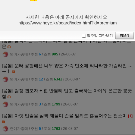
퍼나르는매
l
추천
3
l
조회
1850
l
26-08-07
[움짤] 레드벨벳 아이린 해변에서 시원한 남색 미시룩 + 인어공주
자세한 내용은 아래 공지에서 확인하세요
몸매
[1]
https://www.heye.kr/board/index.html?id=premium
퍼나르는매
l
추천
6
l
조회
2363
l
26-08-07
일주일 그만보기
[움짤] 출국하는 트와이스 미나 검정 끈나시 우아한 겨드랑이 페로
몬
연예가중매
l
추천
6
l
조회
905
l
26-08-07
[움짤] 윈터 공항패션 너무 얇은 가죽 민소매 적나라한 가슴라인 ㅗ
ㅜㅑ
연예가중매
l
추천
12
l
조회
6342
l
26-08-07
[움짤] 검정 캡모자 + 흰 반팔티 입고 출국하는 아이유 은근한 봉긋
함
연예가중매
l
추천
3
l
조회
1799
l
26-08-07
[움짤] 아랫 입술을 살짝 깨물며 손을 앞뒤로 흔들어주는 전소미
[1]
연예가중매
l
추천
5
l
조회
1763
l
26-08-07