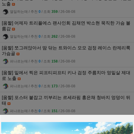
노출
열일하는매
l
추천
0
l
조회
359
l
26-08-08
[움짤] 어제자 트리플에스 팬사인회 김채연 박소현 묵직한 가슴 볼
륨감
열일하는매
l
추천
0
l
조회
262
l
26-08-08
[움짤] 쪼그려앉아서 땀 닦는 트와이스 모모 검정 레이스 란제리룩
가슴골
퍼나르는매
l
추천
0
l
조회
158
l
26-08-08
[움짤] 밑에서 찍은 피프티피프티 키나 검정 주름치마 엉밑살 제대
로 노출
퍼나르는매
l
추천
0
l
조회
173
l
26-08-08
[움짤] 포스터 붙잡고 끼부리는 르세라핌 홍은채 청바지 엉덩이 뒤
태
퍼나르는매
l
추천
0
l
조회
151
l
26-08-08
[움짤] [로켓펀치] 연희 젠가하면서 방심한 가슴골 빼꼼 노출
퍼나르는매
l
추천
0
l
조회
251
l
26-08-08