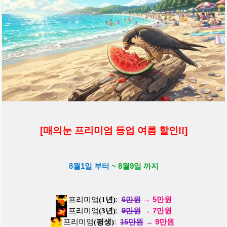
[움짤] 에스파 콘서트 닝닝 화이트 비키니 시스루탑 시원한 복부 배
꼽
[1]
퍼나르는매
l
추천
1
l
조회
197
l
26-08-08
[움짤] 화이트 가죽 홀터넥 입은 전소미 기립근 엉벅지 라인 - 인스
타
퍼나르는매
l
추천
0
l
조회
241
l
26-08-08
[움짤] 미야오 안나 하늘색 프릴 원피스 살짝 보이는 옆슴 겨드랑이
[2]
퍼나르는매
l
추천
4
l
조회
4654
l
26-08-07
[매의눈 프리미엄 등업 여름 할인!!]
[움짤] 트리플에스 윤서연 대학축제 바닥안무 과잠 하의실종 엉벅
지
퍼나르는매
l
추천
6
l
조회
3044
l
26-08-07
8월1일 부터
~ 8월9일 까지
[움짤] 팬미팅 중 외모 체크하는 설윤이 흰 끈나시 겨드랑이 페로몬
프리미엄
(1년)
:
6만원
→
5만원
퍼나르는매
l
추천
6
l
조회
2747
l
26-08-07
프리미엄
(3년)
:
9
만원
→
7만원
[움짤] [아이브] 행사 중에 자컨 캠 보고 애교 부리는 이서 얼빡샷
프리미엄
(평생)
:
15
만원
→
9만원