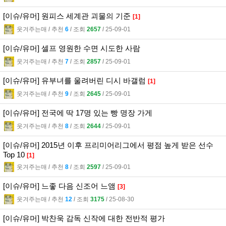
[이슈/유머] 원피스 세계관 괴물의 기준
[1]
웃겨주는매
l
추천
6
l
조회
2657
l
25-09-01
[이슈/유머] 셀프 영원한 수면 시도한 사람
웃겨주는매
l
추천
7
l
조회
2857
l
25-09-01
[이슈/유머] 유부녀를 울려버린 디시 바갤럼
[1]
웃겨주는매
l
추천
9
l
조회
2645
l
25-09-01
[이슈/유머] 전국에 딱 17명 있는 빵 명장 가게
웃겨주는매
l
추천
8
l
조회
2644
l
25-09-01
[이슈/유머] 2015년 이후 프리미어리그에서 평점 높게 받은 선수
Top 10
[1]
웃겨주는매
l
추천
8
l
조회
2597
l
25-09-01
[이슈/유머] 느좋 다음 신조어 느앰
[3]
웃겨주는매
l
추천
12
l
조회
3175
l
25-08-30
[이슈/유머] 박찬욱 감독 신작에 대한 전반적 평가