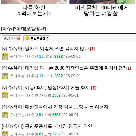
[이슈/유머/정보/남성부]
댓글:
5
적립
[이슈/유머] 망가도 이렇게 쓰면 욕먹지 않나
[1]
웃겨주는매
l
추천
11
l
조회
2922
l
25-09-01
[이슈/유머] 대기업 다니는 2030 직장인들은 주말에 뭐하세요?
[1]
웃겨주는매
l
추천
10
l
조회
2822
l
25-09-01
[이슈/유머] 여성(83세) 남성(23세) 커플 화제
[1]
웃겨주는매
l
추천
7
l
조회
2832
l
25-09-01
[이슈/유머] 대한민국에서 가장 외국 느낌 나는 여행지
웃겨주는매
l
추천
5
l
조회
2857
l
25-09-01
[이슈/유머] 공인좆증서를 폐지한 한국의 위인
웃겨주는매
l
추천
8
l
조회
2757
l
25-09-01