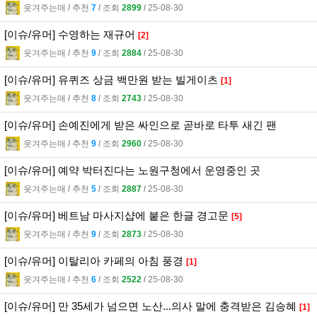
웃겨주는매
l
추천
7
l
조회
2899
l
25-08-30
[이슈/유머] 수영하는 재규어
[2]
웃겨주는매
l
추천
9
l
조회
2884
l
25-08-30
[이슈/유머] 유퀴즈 상금 백만원 받는 빌게이츠
[1]
웃겨주는매
l
추천
8
l
조회
2743
l
25-08-30
[이슈/유머] 손예진에게 받은 싸인으로 곧바로 타투 새긴 팬
웃겨주는매
l
추천
9
l
조회
2960
l
25-08-30
[이슈/유머] 예약 박터진다는 노원구청에서 운영중인 곳
웃겨주는매
l
추천
5
l
조회
2887
l
25-08-30
[이슈/유머] 베트남 마사지샵에 붙은 한글 경고문
[5]
웃겨주는매
l
추천
9
l
조회
2873
l
25-08-30
[이슈/유머] 이탈리아 카페의 아침 풍경
[1]
웃겨주는매
l
추천
6
l
조회
2522
l
25-08-30
[이슈/유머] 만 35세가 넘으면 노산...의사 말에 충격받은 김승혜
[1]