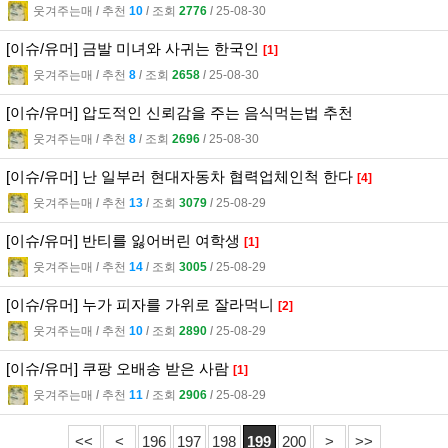
웃겨주는매
l
추천
10
l
조회
2776
l
25-08-30
[이슈/유머] 금발 미녀와 사귀는 한국인
[1]
웃겨주는매
l
추천
8
l
조회
2658
l
25-08-30
[이슈/유머] 압도적인 신뢰감을 주는 음식먹는법 추천
웃겨주는매
l
추천
8
l
조회
2696
l
25-08-30
[이슈/유머] 난 일부러 현대자동차 협력업체인척 한다
[4]
웃겨주는매
l
추천
13
l
조회
3079
l
25-08-29
[이슈/유머] 반티를 잃어버린 여학생
[1]
웃겨주는매
l
추천
14
l
조회
3005
l
25-08-29
[이슈/유머] 누가 피자를 가위로 잘라먹니
[2]
웃겨주는매
l
추천
10
l
조회
2890
l
25-08-29
[이슈/유머] 쿠팡 오배송 받은 사람
[1]
웃겨주는매
l
추천
11
l
조회
2906
l
25-08-29
<<
<
196
197
198
199
200
>
>>