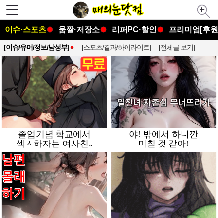
이슈·스포츠
움짤·저장소
리퍼PC·할인
프리미엄[후원
[이슈/유머/정보/남성부]
[스포츠/결과/하이라이트]
[전체글 보기]