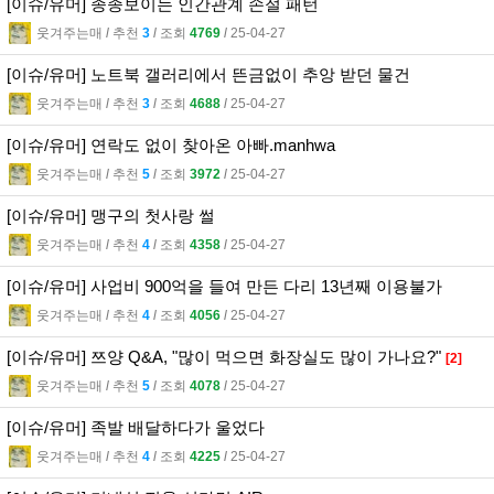
[이슈/유머] 종종보이는 인간관계 손절 패턴
웃겨주는매
l
추천
3
l
조회
4769
l
25-04-27
[이슈/유머] 노트북 갤러리에서 뜬금없이 추앙 받던 물건
웃겨주는매
l
추천
3
l
조회
4688
l
25-04-27
[이슈/유머] 연락도 없이 찾아온 아빠.manhwa
웃겨주는매
l
추천
5
l
조회
3972
l
25-04-27
[이슈/유머] 맹구의 첫사랑 썰
웃겨주는매
l
추천
4
l
조회
4358
l
25-04-27
[이슈/유머] 사업비 900억을 들여 만든 다리 13년째 이용불가
웃겨주는매
l
추천
4
l
조회
4056
l
25-04-27
[이슈/유머] 쯔양 Q&A, "많이 먹으면 화장실도 많이 가나요?"
[2]
웃겨주는매
l
추천
5
l
조회
4078
l
25-04-27
[이슈/유머] 족발 배달하다가 울었다
웃겨주는매
l
추천
4
l
조회
4225
l
25-04-27