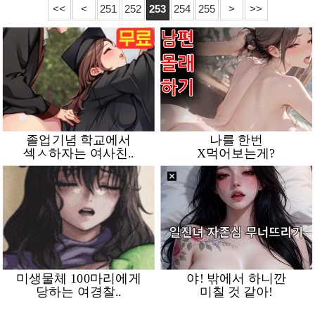
<<
<
251
252
253
254
255
>
>>