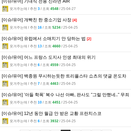
[이슈/유머] 기내식 전용 신라면 AIR
웃겨주는매
l
추천
3
l
조회
4548
l
25-04-27
[이슈/유머] 개빡친 한 중소기업 사장
[4]
웃겨주는매
l
추천
16
l
조회
5234
l
25-04-25
[이슈/유머] 유럽에서 소매치기 안 당하는 법
[2]
웃겨주는매
l
추천
13
l
조회
4660
l
25-04-25
[이슈/유머] 어느 프랑스 도지사 인생 최대의 위기
웃겨주는매
l
추천
6
l
조회
4559
l
25-04-25
[이슈/유머] 백종원 무시하는듯한 트리플스타 쇼츠의 댓글 온도차
웃겨주는매
l
추천
7
l
조회
4463
l
25-04-25
[이슈/유머] '아들 학폭' 복수 나선 아빠, 판사도 "그럴 만했네.." 무죄
웃겨주는매
l
추천
10
l
조회
4451
l
25-04-25
[이슈/유머] 12년 동안 월급 안 받은 교황 프란치스코
웃겨주는매
l
추천
6
l
조회
3932
l
25-04-25