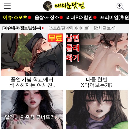
이슈·스포츠
움짤·저장소
리퍼PC·할인
프리미엄[후원
[이슈/유머/정보/남성부]
[스포츠/결과/하이라이트]
[전체글 보기]