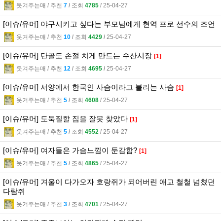
웃겨주는매
l
추천
7
l
조회
4785
l
25-04-27
[이슈/유머] 야구시키고 싶다는 부모님에게 현역 프로 선수의 조언
웃겨주는매
l
추천
10
l
조회
4429
l
25-04-27
[이슈/유머] 단골도 손절 치게 만드는 수산시장
[1]
웃겨주는매
l
추천
12
l
조회
4695
l
25-04-27
[이슈/유머] 서양에서 한국인 사슴이라고 불리는 사슴
[1]
웃겨주는매
l
추천
5
l
조회
4608
l
25-04-27
[이슈/유머] 도둑질할 집을 잘못 찾았다
[1]
웃겨주는매
l
추천
5
l
조회
4552
l
25-04-27
[이슈/유머] 여자들은 가슴느낌이 둔감함?
[1]
웃겨주는매
l
추천
5
l
조회
4865
l
25-04-27
[이슈/유머] 겨울이 다가오자 호랑쥐가 되어버린 애교 철철 넘쳤던
다람쥐
웃겨주는매
l
추천
3
l
조회
4701
l
25-04-27