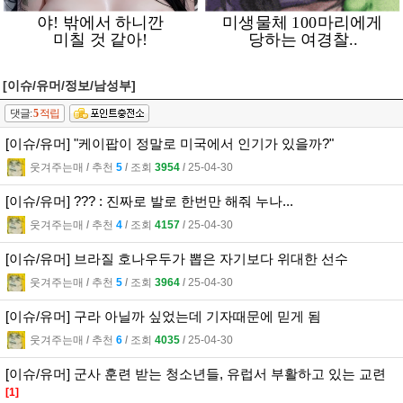
[이슈/유머/정보/남성부]
댓글:
5
적립
[이슈/유머] "케이팝이 정말로 미국에서 인기가 있을까?"
웃겨주는매
l
추천
5
l
조회
3954
l
25-04-30
[이슈/유머] ??? : 진짜로 발로 한번만 해줘 누나...
웃겨주는매
l
추천
4
l
조회
4157
l
25-04-30
[이슈/유머] 브라질 호나우두가 뽑은 자기보다 위대한 선수
웃겨주는매
l
추천
5
l
조회
3964
l
25-04-30
[이슈/유머] 구라 아닐까 싶었는데 기자때문에 믿게 됨
웃겨주는매
l
추천
6
l
조회
4035
l
25-04-30
[이슈/유머] 군사 훈련 받는 청소년들, 유럽서 부활하고 있는 교련
[1]