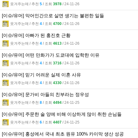
웃겨주는매
l
추천
5
l
조회
3978
l
24-11-26
[이슈/유머] 악어인간으로 살면 생기는 불편한 일들
웃겨주는매
l
추천
4
l
조회
4700
l
24-11-26
[이슈/유머] 아빠가 된 홍진호 근황
웃겨주는매
l
추천
4
l
조회
4613
l
24-11-26
[이슈/유머] 어떤 만화가가 도쿄대에 입학한 이유
웃겨주는매
l
추천
4
l
조회
3716
l
24-11-26
[이슈/유머] 믿기 어려운 실제 이혼 사유
웃겨주는매
l
추천
4
l
조회
4330
l
24-11-26
[이슈/유머] 문가비 아들의 친부라는 정우성
웃겨주는매
l
추천
8
l
조회
4494
l
24-11-25
[이슈/유머] 주문한 술 양에 비해 이상하게 많이 취한 손님들
웃겨주는매
l
추천
6
l
조회
4407
l
24-11-25
[이슈/유머] 홍성에서 국내 최초 원유 100% 카이막 생산 성공