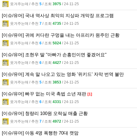
웃겨주는매
l
추천
5
l
조회
3975
l
24-11-25
[이슈/유머] 국내 역사상 최악의 지상파 개막장 프로그램
웃겨주는매
l
추천
7
l
조회
4735
l
24-11-25
[이슈/유머] 귀에 커다란 구멍을 내는 아프리카 원주민 근황
웃겨주는매
l
추천
6
l
조회
5024
l
24-11-25
[이슈/유머] 조현우 딸 "아빠가 손흥민이면 좋겠어요"
웃겨주는매
l
추천
6
l
조회
4427
l
24-11-25
[이슈/유머] 계속 말 나오고 있는 영화 '위키드' 자막 번역 불만
웃겨주는매
l
추천
5
l
조회
3853
l
24-11-25
[이슈/유머] 빠꾸 없는 미국 촉법 소년 재판
[1]
웃겨주는매
l
추천
6
l
조회
4331
l
24-11-25
[이슈/유머] 청량리 100원 오락실 매출 근황
웃겨주는매
l
추천
7
l
조회
4972
l
24-11-25
[이슈/유머] 아동 4명 폭행한 70대 캣맘