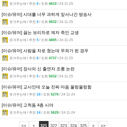
웃겨주는매
l
추천
6
l
조회
4610
l
24-11-25
[이슈/유머] 시대를 너무 과하게 앞서나간 방송사
웃겨주는매
l
추천
5
l
조회
4932
l
24-11-25
[이슈/유머] 끓는 보리차로 제자 죽인 교생
웃겨주는매
l
추천
5
l
조회
4805
l
24-11-25
[이슈/유머] 사람을 차로 쳤는데 무죄가 된 경우
웃겨주는매
l
추천
6
l
조회
4737
l
24-11-25
[이슈/유머] 장사의 신 출연자 조롱 논란
웃겨주는매
l
추천
5
l
조회
5032
l
24-11-25
[이슈/유머] 교사인데 오늘 진짜 마음 울렁울렁함
웃겨주는매
l
추천
10
l
조회
5276
l
24-11-24
[이슈/유머] 고척돔 4층 시야
웃겨주는매
l
추천
14
l
조회
5629
l
24-11-24
<<
<
321
322
323
324
325
>
>>