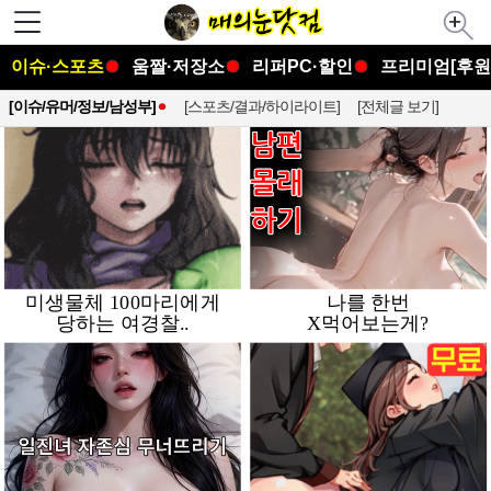
이슈·스포츠
움짤·저장소
리퍼PC·할인
프리미엄[후원
[이슈/유머/정보/남성부]
[스포츠/결과/하이라이트]
[전체글 보기]