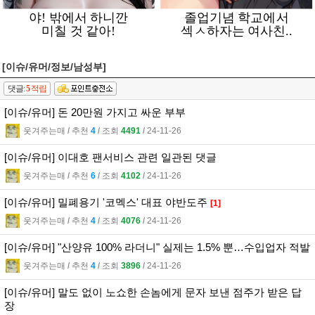
[이슈/유머/정보/남성부]
댓글:
5
적립
[이슈/유머] 돈 20만원 가지고 싸운 부부
웃겨주는매
l
추천
4
l
조회
4491
l
24-11-26
[이슈/유머] 이대호 팬서비스 관련 일관된 댓글
웃겨주는매
l
추천
6
l
조회
4102
l
24-11-26
[이슈/유머] 밀폐용기 '코멕스' 대표 야반도주
[1]
웃겨주는매
l
추천
4
l
조회
4076
l
24-11-26
[이슈/유머] "산양유 100% 라더니" 실제는 1.5% 뿐…수입업자 적발
웃겨주는매
l
추천
4
l
조회
3896
l
24-11-26
[이슈/유머] 말도 없이 노쇼한 손놈에게 문자 보낸 점주가 받은 답
장