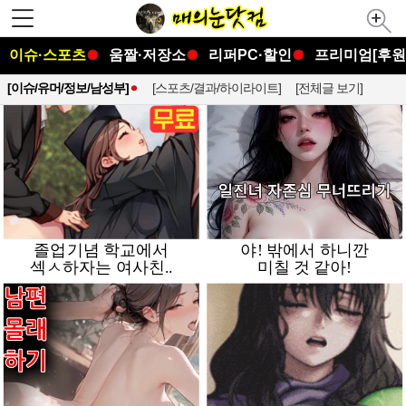
이슈·스포츠
움짤·저장소
리퍼PC·할인
프리미엄[후원
[이슈/유머/정보/남성부]
[스포츠/결과/하이라이트]
[전체글 보기]