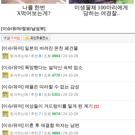
[이슈/유머/정보/남성부]
댓글:
5
적립
[이슈/유머] 일본의 버려진 온천 폐건물
웃겨주는매
l
추천
9
l
조회
4904
l
24-10-29
[이슈/유머] 폭망했다는 설악산 숙박 업소
웃겨주는매
l
추천
9
l
조회
4770
l
24-10-29
[이슈/유머] 애플은 따라할 수 없는 감성
웃겨주는매
l
추천
8
l
조회
5351
l
24-10-29
[이슈/유머] 여성들이 겨드랑이를 밀게 된 계기
[1]
웃겨주는매
l
추천
7
l
조회
4974
l
24-10-29
[이슈/유머] 이혼 후 재결합 하자는 남편
웃겨주는매
l
추천
7
l
조회
4884
l
24-10-29