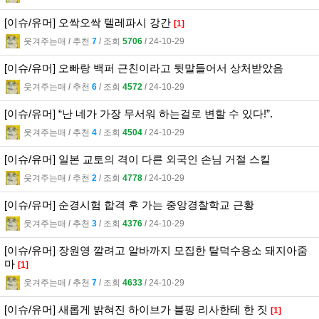
[이슈/유머] 오싹오싹 텔레파시 강간
[1]
웃겨주는매
l
추천
7
l
조회
5706
l
24-10-29
[이슈/유머] 오빠랑 백퍼 근친이라고 뒷말들어서 상처받았음
웃겨주는매
l
추천
6
l
조회
4572
l
24-10-29
[이슈/유머] “난 네가 가장 무서워 하는걸로 변할 수 있다!”.
웃겨주는매
l
추천
4
l
조회
4504
l
24-10-29
[이슈/유머] 일본 교토의 격이 다른 외국인 손님 거절 스킬
웃겨주는매
l
추천
2
l
조회
4778
l
24-10-29
[이슈/유머] 순경시험 합격 후 가는 중앙경찰학교 근황
웃겨주는매
l
추천
3
l
조회
4376
l
24-10-29
[이슈/유머] 장원영 깔려고 알바까지 모집한 탈덕수용소 돼지아줌
마
[1]
웃겨주는매
l
추천
7
l
조회
4633
l
24-10-29
[이슈/유머] 새롭게 밝혀진 하이브가 블핑 리사한테 한 짓
[1]