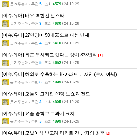
웃겨주는매
l
추천
5
l
조회
4579
l
24-10-29
[이슈/유머] 배우 백현진 인스타
웃겨주는매
l
추천
3
l
조회
4630
l
24-10-29
[이슈/유머] 27만명이 50대50으로 나뉜 난제
웃겨주는매
l
추천
4
l
조회
5410
l
24-10-29
[이슈/유머] 최근 무시되고 있다는 양치 333법칙
[1]
웃겨주는매
l
추천
5
l
조회
4652
l
24-10-29
[이슈/유머] 해외로 수출하는 K-아파트 디자인 (로제 아님)
웃겨주는매
l
추천
6
l
조회
4899
l
24-10-29
[이슈/유머] 오늘자 고기집 40명 노쇼 레전드
웃겨주는매
l
추천
3
l
조회
4805
l
24-10-29
[이슈/유머] 요즘 중학교 교과서 표지
웃겨주는매
l
추천
3
l
조회
4899
l
24-10-29
[이슈/유머] 모발이식 받으려 터키로 간 남자의 최후
[2]