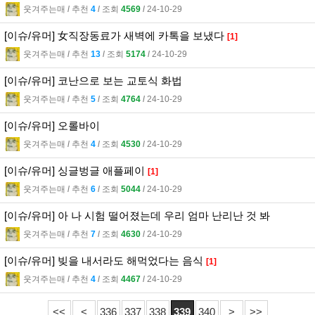
웃겨주는매
l
추천
4
l
조회
4569
l
24-10-29
[이슈/유머] 女직장동료가 새벽에 카톡을 보냈다
[1]
웃겨주는매
l
추천
13
l
조회
5174
l
24-10-29
[이슈/유머] 코난으로 보는 교토식 화법
웃겨주는매
l
추천
5
l
조회
4764
l
24-10-29
[이슈/유머] 오롤바이
웃겨주는매
l
추천
4
l
조회
4530
l
24-10-29
[이슈/유머] 싱글벙글 애플페이
[1]
웃겨주는매
l
추천
6
l
조회
5044
l
24-10-29
[이슈/유머] 아 나 시험 떨어졌는데 우리 엄마 난리난 것 봐
웃겨주는매
l
추천
7
l
조회
4630
l
24-10-29
[이슈/유머] 빚을 내서라도 해먹었다는 음식
[1]
웃겨주는매
l
추천
4
l
조회
4467
l
24-10-29
<<
<
336
337
338
339
340
>
>>