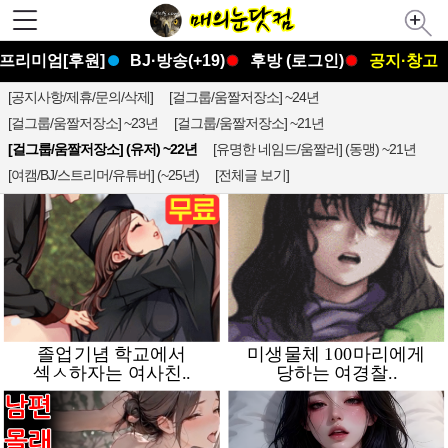
프리미엄[후원]
BJ·방송(+19)
후방 (로그인)
공지·창고
[공지사항/제휴/문의/삭제]
[걸그룹/움짤저장소] ~24년
[걸그룹/움짤저장소] ~23년
[걸그룹/움짤저장소] ~21년
[걸그룹/움짤저장소] (유저) ~22년
[유명한 네임드/움짤러] (동맹) ~21년
[여캠/BJ/스트리머/유튜버] (~25년)
[전체글 보기]