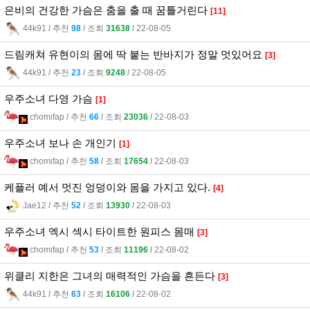
은비의 건강한 가슴은 춤을 출 때 꿈틀거린다
[11]
44k91
l
추천
98
l
조회
31638
l
22-08-05
드림캐쳐 유현이의 몸에 딱 붙는 반바지가 정말 멋있어요
[3]
44k91
l
추천
23
l
조회
9248
l
22-08-05
우주소녀 다영 가슴
[1]
chomifap
l
추천
66
l
조회
23036
l
22-08-03
우주소녀 보나 손 개인기
[1]
chomifap
l
추천
58
l
조회
17654
l
22-08-03
케플러 예서 멋진 엉덩이와 몸을 가지고 있다.
[4]
Jae12
l
추천
52
l
조회
13930
l
22-08-03
우주소녀 엑시 섹시 타이트한 원피스 몸매
[3]
chomifap
l
추천
53
l
조회
11196
l
22-08-02
위클리 지한은 그녀의 매력적인 가슴을 흔든다
[3]
44k91
l
추천
63
l
조회
16106
l
22-08-02