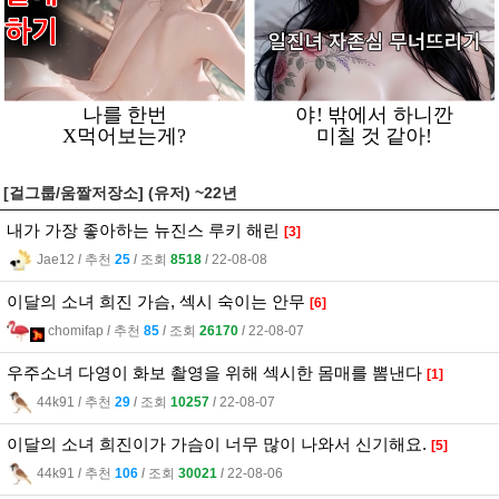
[걸그룹/움짤저장소] (유저) ~22년
내가 가장 좋아하는 뉴진스 루키 해린
[3]
Jae12
l
추천
25
l
조회
8518
l
22-08-08
이달의 소녀 희진 가슴, 섹시 숙이는 안무
[6]
chomifap
l
추천
85
l
조회
26170
l
22-08-07
우주소녀 다영이 화보 촬영을 위해 섹시한 몸매를 뽐낸다
[1]
44k91
l
추천
29
l
조회
10257
l
22-08-07
이달의 소녀 희진이가 가슴이 너무 많이 나와서 신기해요.
[5]
44k91
l
추천
106
l
조회
30021
l
22-08-06