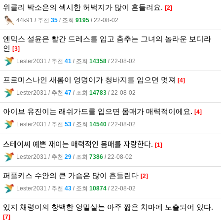
위클리 박소은의 섹시한 허벅지가 많이 흔들려요.
[2]
44k91
l
추천
35
l
조회
9195
l
22-08-02
엔믹스 설윤은 빨간 드레스를 입고 춤추는 그녀의 놀라운 보디라
인
[3]
Lester2031
l
추천
41
l
조회
14358
l
22-08-02
프로미스나인 새롬이 엉덩이가 청바지를 입으면 멋져
[4]
Lester2031
l
추천
47
l
조회
14783
l
22-08-02
아이브 유진이는 래쉬가드를 입으면 몸매가 매력적이에요.
[4]
Lester2031
l
추천
53
l
조회
14540
l
22-08-02
스테이씨 예쁜 재이는 매력적인 몸매를 자랑한다.
[1]
Lester2031
l
추천
29
l
조회
7386
l
22-08-02
퍼플키스 수안의 큰 가슴은 많이 흔들린다
[2]
Lester2031
l
추천
43
l
조회
10874
l
22-08-02
있지 채령이의 창백한 엉밑살는 아주 짧은 치마에 노출되어 있다.
[7]