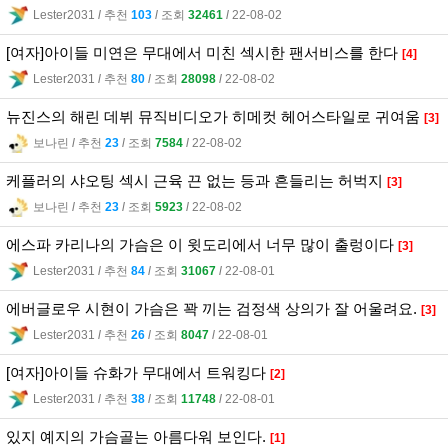
Lester2031
l
추천
103
l
조회
32461
l
22-08-02
[여자]아이들 미연은 무대에서 미친 섹시한 팬서비스를 한다
[4]
Lester2031
l
추천
80
l
조회
28098
l
22-08-02
뉴진스의 해린 데뷔 뮤직비디오가 히메컷 헤어스타일로 귀여움
[3]
보나린
l
추천
23
l
조회
7584
l
22-08-02
케플러의 샤오팅 섹시 근육 끈 없는 등과 흔들리는 허벅지
[3]
보나린
l
추천
23
l
조회
5923
l
22-08-02
에스파 카리나의 가슴은 이 윗도리에서 너무 많이 출렁이다
[3]
Lester2031
l
추천
84
l
조회
31067
l
22-08-01
에버글로우 시현이 가슴은 꽉 끼는 검정색 상의가 잘 어울려요.
[3]
Lester2031
l
추천
26
l
조회
8047
l
22-08-01
[여자]아이들 슈화가 무대에서 트워킹다
[2]
Lester2031
l
추천
38
l
조회
11748
l
22-08-01
있지 예지의 가슴골는 아름다워 보인다.
[1]