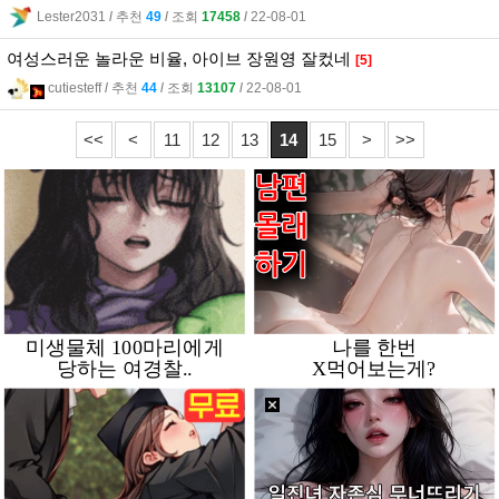
Lester2031
l
추천
49
l
조회
17458
l
22-08-01
여성스러운 놀라운 비율, 아이브 장원영 잘컸네
[5]
cutiesteff
l
추천
44
l
조회
13107
l
22-08-01
<<
<
11
12
13
14
15
>
>>