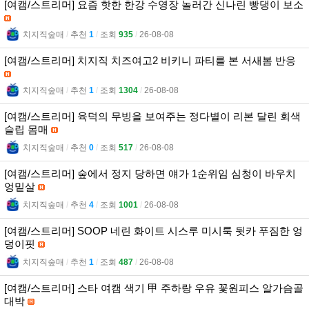
[여캠/스트리머] 요즘 핫한 한강 수영장 놀러간 신나린 빵댕이 보소
치지직숲매
l
추천
1
l
조회
935
l
26-08-08
[여캠/스트리머] 치지직 치즈여고2 비키니 파티를 본 서새봄 반응
치지직숲매
l
추천
1
l
조회
1304
l
26-08-08
[여캠/스트리머] 육덕의 무빙을 보여주는 정다별이 리본 달린 회색
슬립 몸매
치지직숲매
l
추천
0
l
조회
517
l
26-08-08
[여캠/스트리머] 숲에서 정지 당하면 얘가 1순위임 심청이 바우치
엉밑살
치지직숲매
l
추천
4
l
조회
1001
l
26-08-08
[여캠/스트리머] SOOP 네린 화이트 시스루 미시룩 뒷카 푸짐한 엉
덩이핏
치지직숲매
l
추천
1
l
조회
487
l
26-08-08
[여캠/스트리머] 스타 여캠 색기 甲 주하랑 우유 꽃원피스 알가슴골
대박