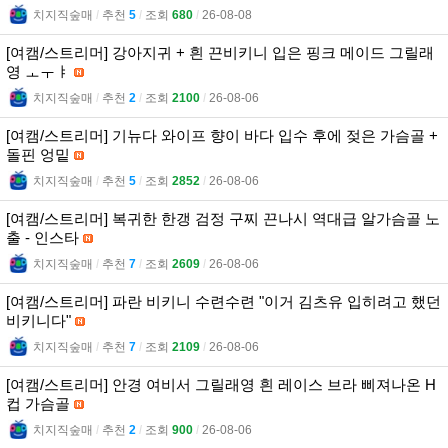
치지직숲매
l
추천
5
l
조회
680
l
26-08-08
[여캠/스트리머] 강아지귀 + 흰 끈비키니 입은 핑크 메이드 그릴래
영 ㅗㅜㅑ
치지직숲매
l
추천
2
l
조회
2100
l
26-08-06
[여캠/스트리머] 기뉴다 와이프 향이 바다 입수 후에 젖은 가슴골 +
돌핀 엉밑
치지직숲매
l
추천
5
l
조회
2852
l
26-08-06
[여캠/스트리머] 복귀한 한갱 검정 구찌 끈나시 역대급 알가슴골 노
출 - 인스타
치지직숲매
l
추천
7
l
조회
2609
l
26-08-06
[여캠/스트리머] 파란 비키니 수련수련 "이거 김츠유 입히려고 했던
비키니다"
치지직숲매
l
추천
7
l
조회
2109
l
26-08-06
[여캠/스트리머] 안경 여비서 그릴래영 흰 레이스 브라 삐져나온 H
컵 가슴골
치지직숲매
l
추천
2
l
조회
900
l
26-08-06