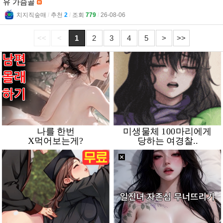
유 가슴골
치지직숲매
l
추천
2
l
조회
779
l
26-08-06
<<
<
1
2
3
4
5
>
>>