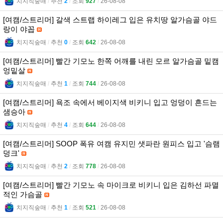
치지직숲매
l
추천
2
l
조회
927
l
26-08-08
[여캠/스트리머] 갈색 스트랩 하이레그 입은 유치땅 알가슴골 야드
랑이 야꼽
치지직숲매
l
추천
0
l
조회
642
l
26-08-08
[여캠/스트리머] 빨간 기모노 한쪽 어깨를 내린 모르 알가슴골 밑캠
엉밑살
치지직숲매
l
추천
1
l
조회
744
l
26-08-08
[여캠/스트리머] 욕조 속에서 베이지색 비키니 입고 엉덩이 흔드는
샘승아
치지직숲매
l
추천
4
l
조회
644
l
26-08-08
[여캠/스트리머] SOOP 폭유 여캠 유지민 샛파란 원피스 입고 '슴램
덩크'
치지직숲매
l
추천
2
l
조회
778
l
26-08-08
[여캠/스트리머] 빨간 기모노 속 마이크로 비키니 입은 김하선 파멸
적인 가슴골
치지직숲매
l
추천
1
l
조회
521
l
26-08-08