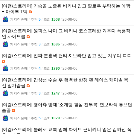
[여캠/스트리머] 가슴골 노출된 비키니 입고 팔로우 부탁하는 에짱
+ 마이부 T백
치지직숲매
l
추천
5
l
조회
1508
l
26-08-06
[여캠/스트리머] 원피스 나미 그 비키니 코스프레한 겨우디 폭룡적
인 사이드붑
치지직숲매
l
추천
3
l
조회
1686
l
26-08-06
[여캠/스트리머] 진짜 분홍색 팬티 & 브라만 입고 있는 겨우디 ㄷㄷ
치지직숲매
l
추천
4
l
조회
1790
l
26-08-06
[여캠/스트리머] 갑상선 수술 후 컴백한 한갱 흰 레이스 캐미솔 목
선 알가슴골
치지직숲매
l
추천
3
l
조회
1247
l
26-08-06
[여캠/스트리머] 명아츄 방제 '소개팅 필살 전투복' 연보라색 튜브탑
슴골
치지직숲매
l
추천
5
l
조회
1029
l
26-08-06
[여캠/스트리머] 볼레로 교복 밑에 화이트 끈비키니 입은 김하선 폭