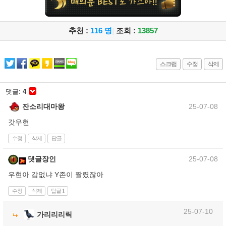
추천 :
116 명
|
조회 :
13857
스크랩
수정
삭제
댓글:
4
잔소리대마왕
25-07-08
갓우현
수정
삭제
답글
댓글장인
25-07-08
우현아 감없냐 Y존이 짤렸잖아
수정
삭제
답글
1
25-07-10
가리리리릭