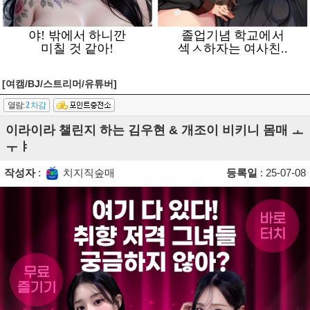
[여캠/BJ/스트리머/유튜버]
열람:
2
차감
이라이라 챌린지 하는 김우현 & 개조이 비키니 몸매 ㅗ
ㅜㅑ
작성자
:
치지직숲매
등록일
: 25-07-08