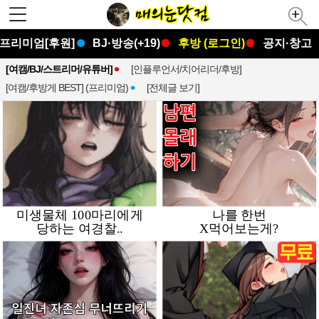
프리미엄[후원]
BJ·방송(+19)
후방 (로그인)
공지·창고
[여캠/BJ/스트리머/유튜버]
[인플루언서/치어리더/후방]
[여캠/후방게 BEST] (프리미엄)
[전체글 보기]