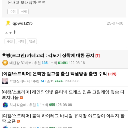
돈내고 보래잖아 ㅋㅋ
수정
삭제
qpwo1255
25-07-08
ㅗㅜㅑ
수정
삭제
답글
후방(로그인) 카테고리 : 각도기 장착에 대한 공지
[7]
매단장 BJ케로
l
추천
135
l
조회
61491
l
22-08-16
[여캠/스트리머] 은퇴한 걸그룹 출신 엑셀방송 출연 수익
(+19)
박연진매니저
l
추천
74
l
조회
7474
l
23-03-08
[여캠/스트리머] 레인와인빛 홀터넥 드레스 입은 그릴래영 옆슴 다
삐져나옴
치지직숲매
l
추천
1
l
조회
955
l
26-08-08
[여캠/스트리머] 블랙 하이레그 바니걸 유치땅 야드랑이 야벅지 활
짝 오픈