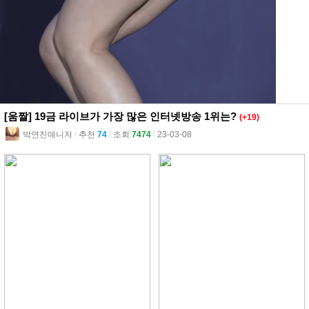
[움짤] 19금 라이브가 가장 많은 인터넷방송 1위는?
(+19)
박연진매니저
l
추천
74
l
조회
7474
l
23-03-08