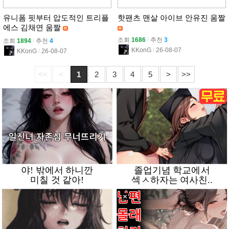
유니폼 핏부터 압도적인 트리플
핫팬츠 맨살 아이브 안유진 움짤
에스 김채연 움짤
조회
1686
l
추천
3
조회
1894
l
추천
4
KKonG
l
26-08-07
KKonG
l
26-08-07
<<
<
1
2
3
4
5
>
>>