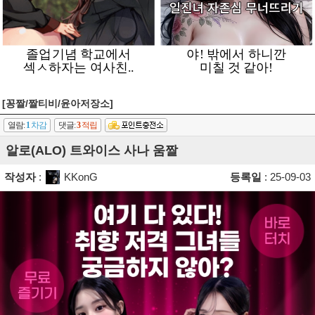
[꽁짤/짤티비/윤아저장소]
열람:
1
차감
댓글:
3
적립
알로(ALO) 트와이스 사나 움짤
작성자
:
KKonG
등록일
: 25-09-03