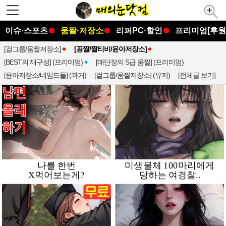
이슈·스포츠
움짤·저장소
리퍼PC·할인
프리미엄[후원
[걸그룹/움짤저장소]
[꽁짤/짤티비/윤아저장소]
[BEST의 재구성] (프리미엄)
[매단장의 S급 움짤] (프리미엄)
[윤아저장소/네임드들] (과거)
[걸그룹/움짤저장소] (유저)
[전체글 보기]