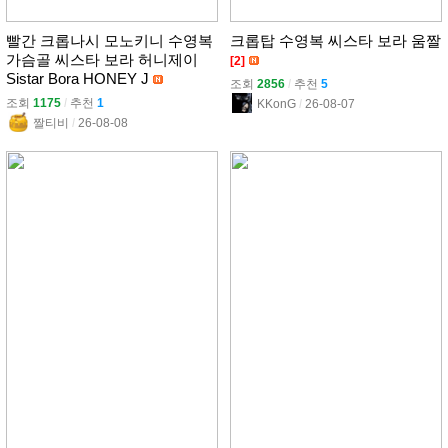
빨간 크롭나시 모노키니 수영복
크롭탑 수영복 씨스타 보라 움짤
가슴골 씨스타 보라 허니제이
[2]
Sistar Bora HONEY J
조회
2856
l
추천
5
조회
1175
l
추천
1
KKonG
l
26-08-07
짤티비
l
26-08-08