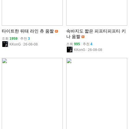
타이트한 뒤태 라인 츄 움짤
속바지도 짧은 피프티피프티 키
나 움짤
조회
1959
l
추천
3
조회
995
l
추천
4
KKonG
l
26-08-08
KKonG
l
26-08-08