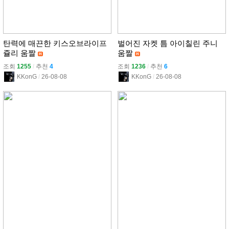
탄력에 매끈한 키스오브라이프
벌어진 자켓 틈 아이칠린 주니
쥴리 움짤
움짤
조회
1255
l
추천
4
조회
1236
l
추천
6
KKonG
l
26-08-08
KKonG
l
26-08-08