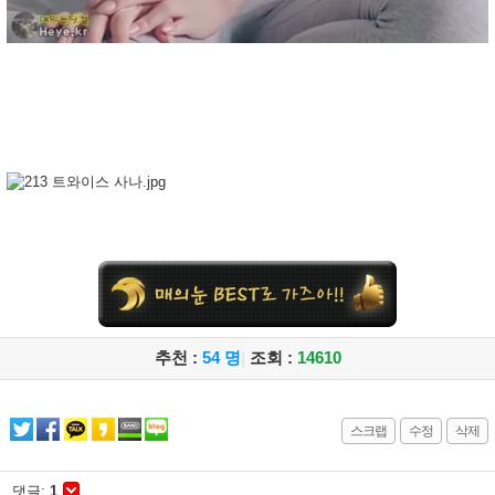
추천 :
54 명
|
조회 :
14610
스크랩
수정
삭제
댓글:
1