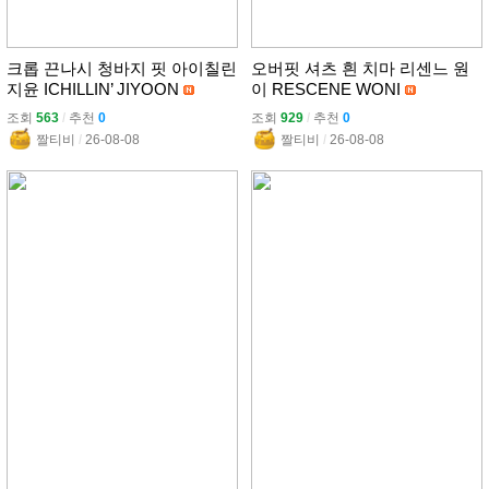
크롭 끈나시 청바지 핏 아이칠린
오버핏 셔츠 흰 치마 리센느 원
지윤 ICHILLIN’ JIYOON
이 RESCENE WONI
조회
563
l
추천
0
조회
929
l
추천
0
짤티비
l
26-08-08
짤티비
l
26-08-08