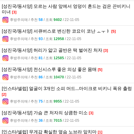
[성진국/동서양] 모르는 사람 앞에서 엉덩이 흔드는 검은 끈비키니
미녀
[3]
후방주의매
l
추천
58
l
조회
9402
l
22-11-05
[성진국/동서양] 서큐버스로 변신한 코요이 코난 ㅗㅜㅑ
[5]
후방주의매
l
추천
93
l
조회
12958
l
22-11-05
[성진국/동서양] 허리가 얇고 골반은 떡 벌어진 처자
[3]
후방주의매
l
추천
81
l
조회
12585
l
22-11-05
[성진국/동서양] 전신시스루 좋은 의상 좋은 몸매
[5]
후방주의매
l
추천
86
l
조회
10470
l
22-11-05
[인스타/셀럽] 얼굴이 3개인 소피 머드...마이크로 비키니 폭유 출렁
[2]
후방주의매
l
추천
75
l
조회
9955
l
22-11-05
[성진국/동서양] 가슴 큰 처자의 상큼한 미소
[3]
후방주의매
l
추천
36
l
조회
7015
l
22-11-05
[인스타/셀럽] 무게감 확실한 옆슴 노브라 앞치마
[1]