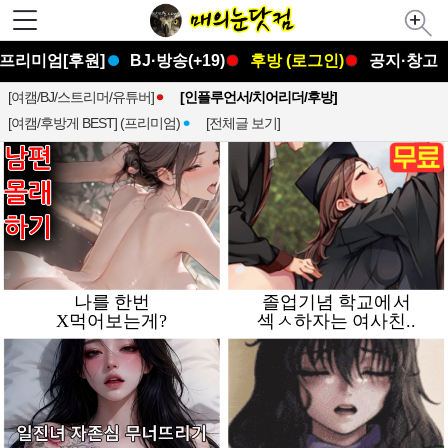
프리미엄[후원]
BJ·방송(+19)
후방 (로그인)
공지·창고
[여캠/BJ/스트리머/유튜버]
[인플루언서/치어리더/후방]
[여캠/후방게 BEST] (프리미엄)
[전체글 보기]