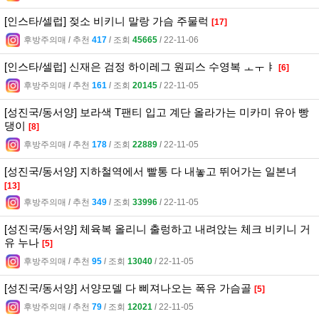
[인스타/셀럽] 젖소 비키니 말랑 가슴 주물럭
[17]
후방주의매
l
추천
417
l
조회
45665
l
22-11-06
[인스타/셀럽] 신재은 검정 하이레그 원피스 수영복 ㅗㅜㅑ
[6]
후방주의매
l
추천
161
l
조회
20145
l
22-11-05
[성진국/동서양] 보라색 T팬티 입고 계단 올라가는 미카미 유아 빵
댕이
[8]
후방주의매
l
추천
178
l
조회
22889
l
22-11-05
[성진국/동서양] 지하철역에서 빨통 다 내놓고 뛰어가는 일본녀
[13]
후방주의매
l
추천
349
l
조회
33996
l
22-11-05
[성진국/동서양] 체육복 올리니 출렁하고 내려앉는 체크 비키니 거
유 누나
[5]
후방주의매
l
추천
95
l
조회
13040
l
22-11-05
[성진국/동서양] 서양모델 다 삐져나오는 폭유 가슴골
[5]
후방주의매
l
추천
79
l
조회
12021
l
22-11-05