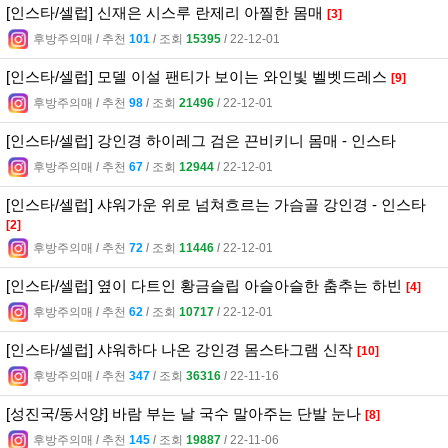
[인스타/셀럽] 신재은 시스루 란제리 아찔한 몸매
[3]
후방주의매
l
추천
101
l
조회
15395
l
22-12-01
[인스타/셀럽] 모델 이설 팬티가 보이는 와인빛 벨벳드레스
[9]
후방주의매
l
추천
98
l
조회
21496
l
22-12-01
[인스타/셀럽] 강인경 하이레그 검은 끈비키니 몸매 - 인스타
후방주의매
l
추천
67
l
조회
12944
l
22-12-01
[인스타/셀럽] 샤워가운 위로 넘쳐흐르는 가슴골 강인경 - 인스타
[2]
후방주의매
l
추천
72
l
조회
11446
l
22-12-01
[인스타/셀럽] 옆이 다트인 황금슬립 아슬아슬한 춤추는 하빈
[4]
후방주의매
l
추천
62
l
조회
10717
l
22-12-01
[인스타/셀럽] 샤워하다 나온 강인경 몸스타그램 신작
[10]
후방주의매
l
추천
347
l
조회
36316
l
22-11-16
[성진국/동서양] 바람 부는 날 국수 말아주는 단발 눈나
[8]
후방주의매
l
추천
145
l
조회
19887
l
22-11-06