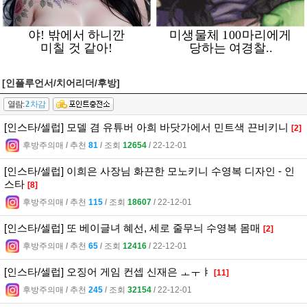
[인플루언서/치어리더/후방]
열람:
2
차감
[인스타/셀럽] 모델 겸 유튜버 아희 바닷가에서 민트색 끈비키니
[2]
후방주의매
l
추천
81
l
조회
12654
l
22-12-01
[인스타/셀럽] 이희은 사장님 화끈한 모노키니 수영복 디자인 - 인
스타
[8]
후방주의매
l
추천
115
l
조회
18607
l
22-12-01
[인스타/셀럽] 또 베이글녀 혜선, 세로 줄무늬 수영복 몸매
[2]
후방주의매
l
추천
65
l
조회
12416
l
22-12-01
[인스타/셀럽] 오징어 게임 컨셉 신재은 ㅗㅜㅑ
[11]
후방주의매
l
추천
245
l
조회
32154
l
22-12-01