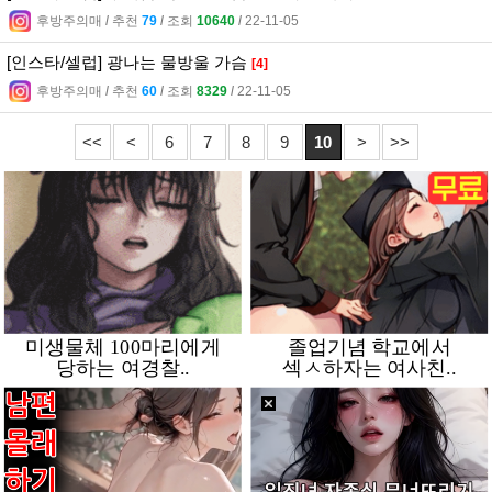
후방주의매
l
추천
79
l
조회
10640
l
22-11-05
[인스타/셀럽] 광나는 물방울 가슴
[4]
후방주의매
l
추천
60
l
조회
8329
l
22-11-05
<<
<
6
7
8
9
10
>
>>