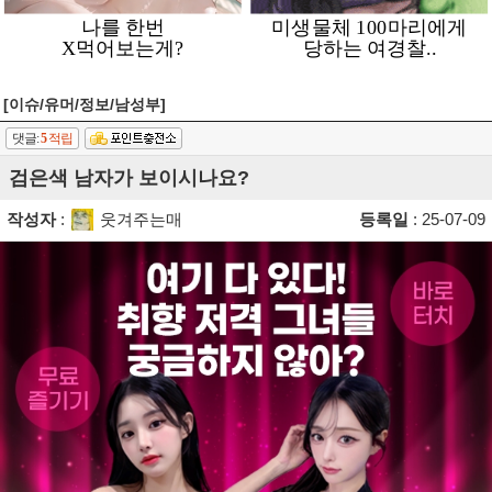
[이슈/유머/정보/남성부]
댓글:
5
적립
검은색 남자가 보이시나요?
작성자
:
웃겨주는매
등록일
: 25-07-09