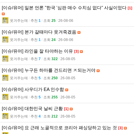
[이슈/유머] 일본 언론 "한국 '심판 매수 수치심 없다" 사실이었다
[1]
웃겨주는매
l
추천
1
l
조회
25
l
26-08-06
[이슈/유머] 본가 갈때마다 웃겨죽겠음
웃겨주는매
l
추천
1
l
조회
24
l
26-08-06
[이슈/유머] 라인을 잘 타야하는 이유
[3]
웃겨주는매
l
추천
7
l
조회
322
l
26-08-05
[이슈/유머] 누구든 하마를 건드리면 ㅈ되는거야
웃겨주는매
l
추천
5
l
조회
250
l
26-08-05
[이슈/유머] 사우디가 EA 인수함
웃겨주는매
l
추천
5
l
조회
255
l
26-08-05
[이슈/유머] 대한민국 날씨 근황
[1]
웃겨주는매
l
추천
4
l
조회
212
l
26-08-05
[이슈/유머] 요 근래 노골적으로 코리아 패싱당하고 있는 것
[3]