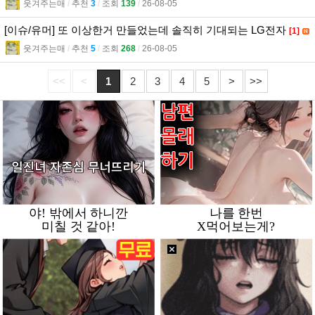
웃겨주는매
l
추천
3
l
조회
139
l
26-08-05
[이슈/유머] 또 이상한거 만들었는데 솔직히 기대되는 LG전자
[1]
웃겨주는매
l
추천
5
l
조회
268
l
26-08-05
<<
<
1
2
3
4
5
>
>>