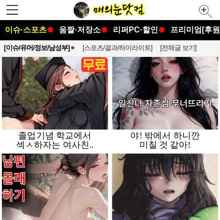
이슈·스포츠
움짤·저장소
리퍼PC·할인
프리미엄[후원
[이슈/유머/정보/남성부]
[스포츠/결과/하이라이트]
[전체글 보기]