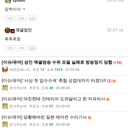
spawn
25-07-09
깜짝이야 ㅋ
수정
삭제
답글
댓글장인
25-07-16
흑흑흑형
수정
삭제
답글
[이슈/유머] 성인 엑셀방송 수위 조절 실패로 방송정지 당함
(+19)
박연진매니저
l
추천
74
l
조회
7474
l
23-03-08
[이슈/유머] '사상 첫 압수수색' 축협 성접대까지 터졌다!!
[1]
웃겨주는매
l
추천
1
l
조회
49
l
26-08-06
[이슈/유머] 여친한테 인테리어 도와달라고 한 치과의사
웃겨주는매
l
추천
1
l
조회
57
l
26-08-06
[이슈/유머] 당황해버린 일본 에어컨 수리기사
웃겨주는매
l
추천
1
l
조회
50
l
26-08-06