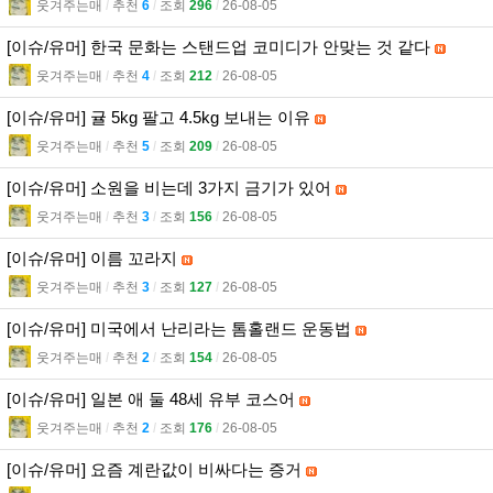
웃겨주는매
l
추천
6
l
조회
296
l
26-08-05
[이슈/유머] 한국 문화는 스탠드업 코미디가 안맞는 것 같다
웃겨주는매
l
추천
4
l
조회
212
l
26-08-05
[이슈/유머] 귤 5kg 팔고 4.5kg 보내는 이유
웃겨주는매
l
추천
5
l
조회
209
l
26-08-05
[이슈/유머] 소원을 비는데 3가지 금기가 있어
웃겨주는매
l
추천
3
l
조회
156
l
26-08-05
[이슈/유머] 이름 꼬라지
웃겨주는매
l
추천
3
l
조회
127
l
26-08-05
[이슈/유머] 미국에서 난리라는 톰홀랜드 운동법
웃겨주는매
l
추천
2
l
조회
154
l
26-08-05
[이슈/유머] 일본 애 둘 48세 유부 코스어
웃겨주는매
l
추천
2
l
조회
176
l
26-08-05
[이슈/유머] 요즘 계란값이 비싸다는 증거