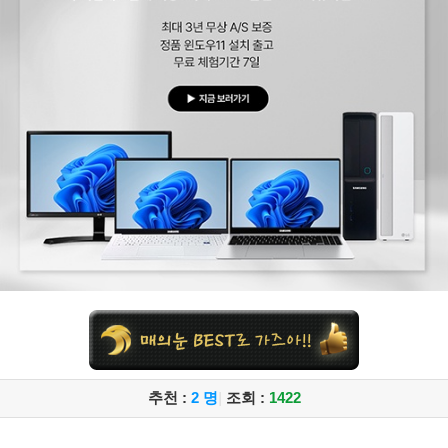
추천 :
2 명
|
조회 :
1422