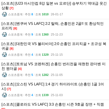
[스포츠] [U23 아시안컵 8강 일본 vs 요르단] 승부차기 역대급 웃긴
상황
[7]
스포츠중계
l
추천
8
l
조회
1010
l
26-01-17
[스포츠] [벤쿠버 VS LAFC] 2:2 탈락, 손흥민은 2골!! 또 환상적인
프리킥
[8]
스포츠중계
l
추천
9
l
조회
1360
l
25-11-23
[스포츠] [대한민국 VS 볼리비아] 2:0 손흥민 프리킥골 + 조규성 복
귀골
[9]
스포츠중계
l
추천
4
l
조회
1329
l
25-11-15
[스포츠] [토트넘 VS 코펜하겐] 손흥민 번리전을 재현한 판더벤 미
친 원더골
[4]
스포츠중계
l
추천
5
l
조회
1282
l
25-11-05
[스포츠] [오스틴 VS LAFC] 1:4 경기 하이라이트 (손흥민 1골 1어
시)
[7]
스포츠중계
l
추천
4
l
조회
1339
l
25-11-03
[스포츠] [콜로라도 VS LAFC] 3:3 손흥민 시즌 9호골 장면 + 직캠