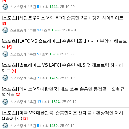
[6]
스포츠중계
l
추천
5
l
조회
1344
l
25-10-20
[스포츠] [세인트루이스 VS LAFC] 손흥민 2골 + 경기 하이라이트
[3]
스포츠중계
l
추천
12
l
조회
1533
l
25-10-01
[스포츠] [LAFC VS 솔트레이크] 손흥민 1골 1어시 + 부앙가 해트트
릭
[6]
스포츠중계
l
추천
5
l
조회
1528
l
25-09-22
[스포츠] [솔트레이크 VS LAFC] 손흥민 MLS 첫 해트트릭 하이라
이트
[4]
스포츠중계
l
추천
7
l
조회
1425
l
25-09-19
[스포츠] [멕시코 VS 대한민국] 대포 쏘는 손흥민 동점골 + 오현규
역전골
[3]
스포츠중계
l
추천
13
l
조회
1524
l
25-09-12
[스포츠] [미국 VS 대한민국] 손흥민다운 선제골 + 환상적인 어시
(1골1어시)
[2]
스포츠중계
l
추천
5
l
조회
1460
l
25-09-12