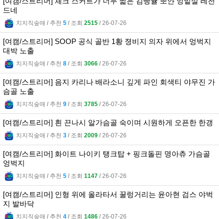
[여캠/스트리머] 체크 스커트가 너무 짧은 김빵귤 뽀얀 엉밑살 레전
드네
치지직숲매
l
추천
5
l
조회
2515
l
26-07-26
[여캠/스트리머] SOOP 공식 골반 1황 졍비지 의자 위에서 엉벅지
대박 노출
치지직숲매
l
추천
8
l
조회
3066
l
26-07-26
[여캠/스트리머] 음지 카리나 배라소니 깊게 파인 회색티 야무진 가
슴골 노출
치지직숲매
l
추천
9
l
조회
3785
l
26-07-26
[여캠/스트리머] 흰 끈나시 알가슴골 숙이며 시원하게 오픈한 한갱
치지직숲매
l
추천
3
l
조회
2009
l
26-07-26
[여캠/스트리머] 화이트 나이키 탱크탑 + 핑크돌핀 명아츄 가슴골
엉벅지
치지직숲매
l
추천
5
l
조회
1147
l
26-07-26
[여캠/스트리머] 인형 위에 올라타서 꿀렁거리는 윤아현 검스 야벅
지 발바닥
치지직숲매
l
추천
4
l
조회
1486
l
26-07-26