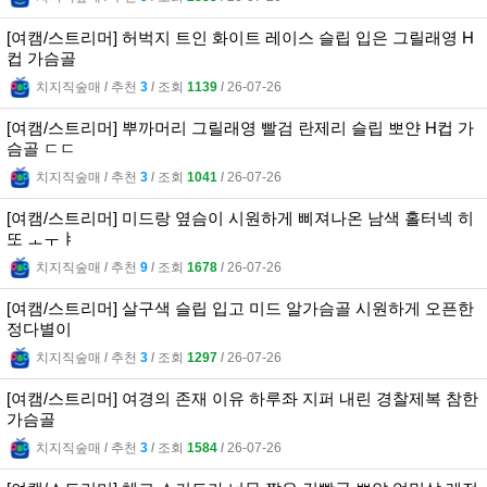
[여캠/스트리머] 허벅지 트인 화이트 레이스 슬립 입은 그릴래영 H
컵 가슴골
치지직숲매
l
추천
3
l
조회
1139
l
26-07-26
[여캠/스트리머] 뿌까머리 그릴래영 빨검 란제리 슬립 뽀얀 H컵 가
슴골 ㄷㄷ
치지직숲매
l
추천
3
l
조회
1041
l
26-07-26
[여캠/스트리머] 미드랑 옆슴이 시원하게 삐져나온 남색 홀터넥 히
또 ㅗㅜㅑ
치지직숲매
l
추천
9
l
조회
1678
l
26-07-26
[여캠/스트리머] 살구색 슬립 입고 미드 알가슴골 시원하게 오픈한
정다별이
치지직숲매
l
추천
3
l
조회
1297
l
26-07-26
[여캠/스트리머] 여경의 존재 이유 하루좌 지퍼 내린 경찰제복 참한
가슴골
치지직숲매
l
추천
3
l
조회
1584
l
26-07-26