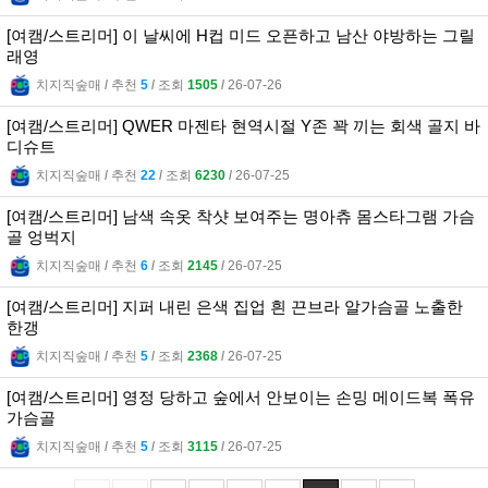
[여캠/스트리머] 이 날씨에 H컵 미드 오픈하고 남산 야방하는 그릴
래영
치지직숲매
l
추천
5
l
조회
1505
l
26-07-26
[여캠/스트리머] QWER 마젠타 현역시절 Y존 꽉 끼는 회색 골지 바
디슈트
치지직숲매
l
추천
22
l
조회
6230
l
26-07-25
[여캠/스트리머] 남색 속옷 착샷 보여주는 명아츄 몸스타그램 가슴
골 엉벅지
치지직숲매
l
추천
6
l
조회
2145
l
26-07-25
[여캠/스트리머] 지퍼 내린 은색 집업 흰 끈브라 알가슴골 노출한
한갱
치지직숲매
l
추천
5
l
조회
2368
l
26-07-25
[여캠/스트리머] 영정 당하고 숲에서 안보이는 손밍 메이드복 폭유
가슴골
치지직숲매
l
추천
5
l
조회
3115
l
26-07-25