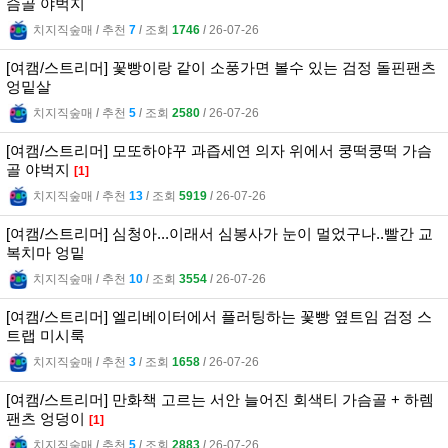
슴골 야벅지
치지직숲매
l
추천
7
l
조회
1746
l
26-07-26
[여캠/스트리머] 꽃빵이랑 같이 소풍가면 볼수 있는 검정 돌핀팬츠
엉밑살
치지직숲매
l
추천
5
l
조회
2580
l
26-07-26
[여캠/스트리머] 모또하야꾸 과즙세연 의자 위에서 쿵떡쿵떡 가슴
골 야벅지
[1]
치지직숲매
l
추천
13
l
조회
5919
l
26-07-26
[여캠/스트리머] 심청아...이래서 심봉사가 눈이 멀었구나..빨간 교
복치마 엉밑
치지직숲매
l
추천
10
l
조회
3554
l
26-07-26
[여캠/스트리머] 엘리베이터에서 플러팅하는 꽃빵 옆트임 검정 스
트랩 미시룩
치지직숲매
l
추천
3
l
조회
1658
l
26-07-26
[여캠/스트리머] 만화책 고르는 서안 늘어진 회색티 가슴골 + 하렘
팬츠 엉덩이
[1]
치지직숲매
l
추천
5
l
조회
2883
l
26-07-26