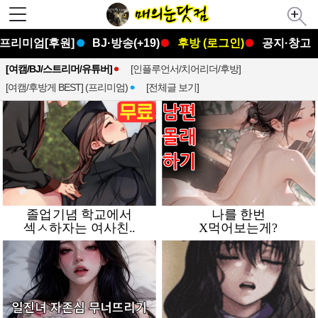
프리미엄[후원]
BJ·방송(+19)
후방 (로그인)
공지·창고
[여캠/BJ/스트리머/유튜버]
[인플루언서/치어리더/후방]
[여캠/후방게 BEST] (프리미엄)
[전체글 보기]