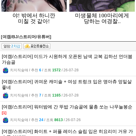
[여캠/BJ/스트리머/유튜버]
열람:
2
차감
[여캠/스트리머] 미드가 시원하게 오픈된 남색 교복 김하선 언더붑
가슴골
치지직숲매
l
추천
6
l
조회
1572
l
26-07-28
[여캠/스트리머] 귀여운 캐미솔 + 여성 트렁크 입은 명아츄 엉밑살
좋네
치지직숲매
l
추천
7
l
조회
1165
l
26-07-28
[여캠/스트리머] 워터밤에 간 뚜밥 가슴골에 물총 쏘는 나무늘봉순
[1]
치지직숲매
l
추천
24
l
조회
8613
l
26-07-26
[여캠/스트리머] 화이트 + 퍼플 레이스 슬립 입은 히요리미 거유 가