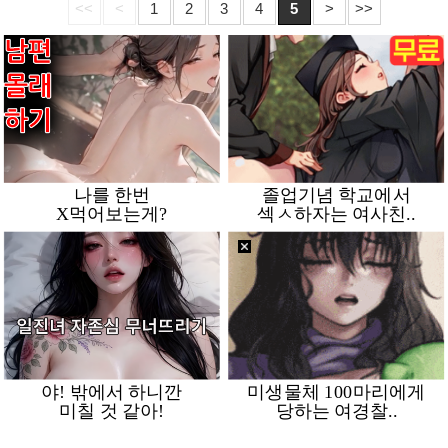
<<
<
1
2
3
4
5
>
>>