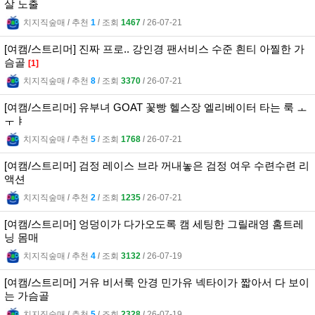
살 노출
치지직숲매
l
추천
1
l
조회
1467
l
26-07-21
[여캠/스트리머] 진짜 프로.. 강인경 팬서비스 수준 흰티 아찔한 가
슴골
[1]
치지직숲매
l
추천
8
l
조회
3370
l
26-07-21
[여캠/스트리머] 유부녀 GOAT 꽃빵 헬스장 엘리베이터 타는 룩 ㅗ
ㅜㅑ
치지직숲매
l
추천
5
l
조회
1768
l
26-07-21
[여캠/스트리머] 검정 레이스 브라 꺼내놓은 검정 여우 수련수련 리
액션
치지직숲매
l
추천
2
l
조회
1235
l
26-07-21
[여캠/스트리머] 엉덩이가 다가오도록 캠 세팅한 그릴래영 홈트레
닝 몸매
치지직숲매
l
추천
4
l
조회
3132
l
26-07-19
[여캠/스트리머] 거유 비서룩 안경 민가유 넥타이가 짧아서 다 보이
는 가슴골
치지직숲매
l
추천
5
l
조회
2328
l
26-07-19