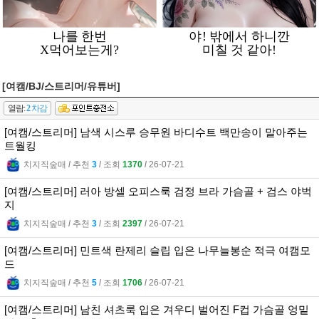
[여캠/BJ/스트리머/유튜버]
열람:
2
차감
[여캠/스트리머] 남색 시스루 승무원 바디수트 백만송이 말아주는
트월킹
치지직숲매
l
추천
3
l
조회
1370
l
26-07-21
[여캠/스트리머] 러아 방셀 오피스룩 검정 브라 가슴골 + 검스 야벅
지
치지직숲매
l
추천
3
l
조회
2397
l
26-07-21
[여캠/스트리머] 민트색 란제리 슬립 입은 나무늘봉순 적극 여캠모
드
치지직숲매
l
추천
5
l
조회
1706
l
26-07-21
[여캠/스트리머] 남친 셔츠룩 입은 겨우디 벌어진 F컵 가슴골 엉밑