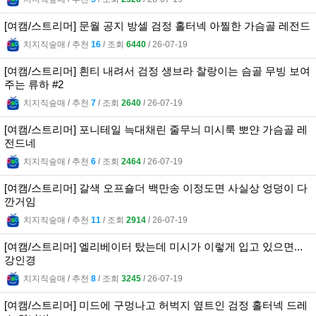
[여캠/스트리머] 문월 공지 방셀 검정 홀터넥 아찔한 가슴골 레전드
치지직숲매
l
추천
16
l
조회
6440
l
26-07-19
[여캠/스트리머] 흰티 내려서 검정 생브라 찰랑이는 슴골 무빙 보여
주는 류하 #2
치지직숲매
l
추천
7
l
조회
2640
l
26-07-19
[여캠/스트리머] 포니테일 늑대채린 줄무늬 미시룩 뽀얀 가슴골 레
전드네
치지직숲매
l
추천
6
l
조회
2464
l
26-07-19
[여캠/스트리머] 갈색 오프숄더 백만송 이정도면 사실상 엉덩이 다
깐거임
치지직숲매
l
추천
11
l
조회
2914
l
26-07-19
[여캠/스트리머] 엘리베이터 탔는데 미시가 이렇게 입고 있으면...
강인경
치지직숲매
l
추천
8
l
조회
3245
l
26-07-19
[여캠/스트리머] 미드에 구멍나고 허벅지 옆트인 검정 홀터넥 드레