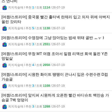
스 연나비
치지직숲매
l
추천
1
l
조회
1114
l
26-07-19
[여캠/스트리머] 중국풍 빨간 홀터넥 란제리 입고 의자 위에 야벅지
올린 갓리타
치지직숲매
l
추천
5
l
조회
1130
l
26-07-19
[여캠/스트리머] 수영장에 그냥 앉아있는 밥새 뒤태 골반 ㅗㅜㅑ
치지직숲매
l
추천
3
l
조회
2551
l
26-07-19
[여캠/스트리머] 무창 MT 여캠 조아서 밑캠 리액션 회색 돌핀 Y존
엉밑살
치지직숲매
l
추천
4
l
조회
2050
l
26-07-19
[여캠/스트리머] 시원한 화이트 땡땡이 끈나시 입은 수련수련 D컵
가슴골
치지직숲매
l
추천
3
l
조회
1108
l
26-07-19
[여캠/스트리머] 앞지퍼 시원하게 오픈한 빨간 바디슈트 백만송 가
슴골 T백 엉덩이
치지직숲매
l
추천
3
l
조회
1268
l
26-07-19