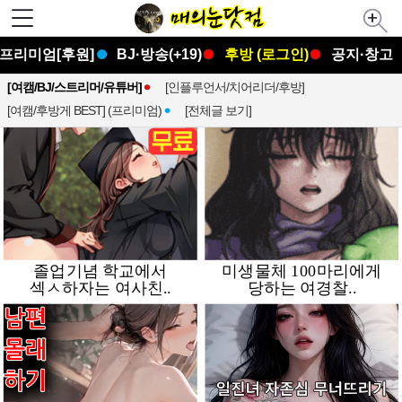
프리미엄[후원]
BJ·방송(+19)
후방 (로그인)
공지·창고
[여캠/BJ/스트리머/유튜버]
[인플루언서/치어리더/후방]
[여캠/후방게 BEST] (프리미엄)
[전체글 보기]