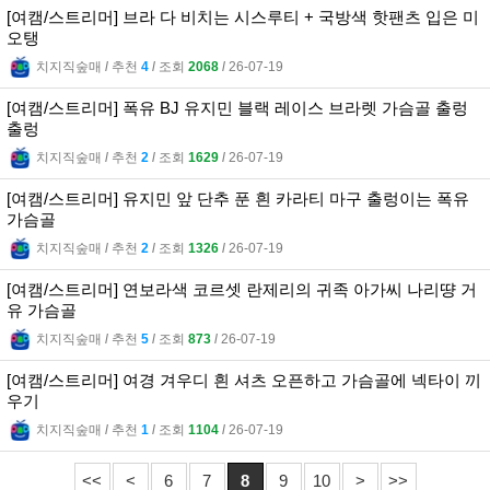
[여캠/스트리머] 브라 다 비치는 시스루티 + 국방색 핫팬츠 입은 미
오탱
치지직숲매
l
추천
4
l
조회
2068
l
26-07-19
[여캠/스트리머] 폭유 BJ 유지민 블랙 레이스 브라렛 가슴골 출렁
출렁
치지직숲매
l
추천
2
l
조회
1629
l
26-07-19
[여캠/스트리머] 유지민 앞 단추 푼 흰 카라티 마구 출렁이는 폭유
가슴골
치지직숲매
l
추천
2
l
조회
1326
l
26-07-19
[여캠/스트리머] 연보라색 코르셋 란제리의 귀족 아가씨 나리땽 거
유 가슴골
치지직숲매
l
추천
5
l
조회
873
l
26-07-19
[여캠/스트리머] 여경 겨우디 흰 셔츠 오픈하고 가슴골에 넥타이 끼
우기
치지직숲매
l
추천
1
l
조회
1104
l
26-07-19
<<
<
6
7
8
9
10
>
>>