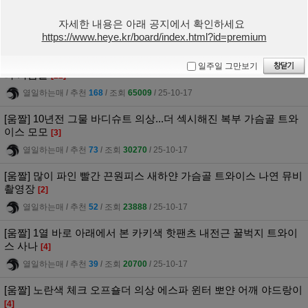
[움짤] 빅토리아 시크릿 블랙 시스루 란제리 트와이스 지효 아찔한
몸매
[8]
자세한 내용은 아래 공지에서 확인하세요
열일하는매
l
추천
63
l
조회
29167
l
25-10-18
https://www.heye.kr/board/index.html?id=premium
[움짤] 빅토리아 시크릿 무대 마치고 퇴장하는 쯔위 지효 모모 생브
일주일 그만보기
라 가슴골
[22]
열일하는매
l
추천
168
l
조회
65009
l
25-10-17
[움짤] 10년전 그물 바디슈트 의상...더 섹시해진 복부 가슴골 트와
이스 모모
[3]
열일하는매
l
추천
73
l
조회
30270
l
25-10-17
[움짤] 많이 파인 빨간 끈원피스 새하얀 가슴골 트와이스 나연 뮤비
촬영장
[2]
열일하는매
l
추천
52
l
조회
23888
l
25-10-17
[움짤] 1열 바로 아래에서 본 카키색 핫팬츠 내전근 꿀벅지 트와이
스 사나
[4]
열일하는매
l
추천
39
l
조회
20700
l
25-10-17
[움짤] 노란색 체크 오프숄더 의상 에스파 윈터 뽀얀 어깨 야드랑이
[4]