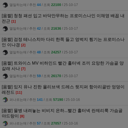
열일하는매
l
추천
44
l
조회
22100
l
25-10-17
[움짤] 청청 패션 입고 바닥안무하는 프로미스나인 이채영 배꼽 내
전근
[1]
열일하는매
l
추천
42
l
조회
21636
l
25-10-17
[움짤] 검정 테니스치마 다리 한쪽 들고 엉벅지 튕기는 프로미스나
인 이나경
[2]
열일하는매
l
추천
48
l
조회
24257
l
25-10-17
[움짤] 트와이스 MV 비하인드 빨간 홀터넥 조끼 요망한 가슴골 양
갈래 사나
[7]
열일하는매
l
추천
59
l
조회
26170
l
25-10-17
[움짤] 있지 유나 진한 올리브색 드레스 뒷지퍼 항아리골반 엉덩이
레전드
[11]
퍼나르는매
l
추천
141
l
조회
57190
l
25-10-16
[움짤] 물병 내려놓는 비비지 은하...빨간 홀터넥 란제리룩 가슴골
야드랑이
[8]
퍼나르는매
l
추천
57
l
조회
27057
l
25-10-16