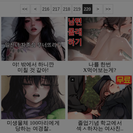
<<
<
216
217
218
219
220
>
>>