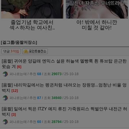
[걸그룹/움짤저장소]
댓글:
3
적립
[움짤] 귀여운 양갈래 엔믹스 설윤 하늘색 멜빵룩 흰 튜브탑 은근한
윗슴 겨
[6]
퍼나르는매
l
추천
68
l
조회
29073
l
25-10-18
[움짤] 내리막길에서는 펭귄처럼 내려오는 장원영...엄청난 비율 엉
벅지
[12]
퍼나르는매
l
추천
87
l
조회
34940
l
25-10-18
[움짤] 밑에서 찍은 ITZY 예지 류진 가죽원피스 쩍벌안무 내전근 허
벅지
[3]
퍼나르는매
l
추천
60
l
조회
28794
l
25-10-18