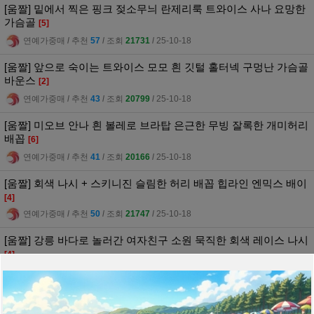
[움짤] 밑에서 찍은 핑크 젖소무늬 란제리룩 트와이스 사나 요망한
가슴골
[5]
연예가중매
l
추천
57
l
조회
21731
l
25-10-18
[움짤] 앞으로 숙이는 트와이스 모모 흰 깃털 홀터넥 구멍난 가슴골
바운스
[2]
연예가중매
l
추천
43
l
조회
20799
l
25-10-18
[움짤] 미오브 안나 흰 볼레로 브라탑 은근한 무빙 잘록한 개미허리
배꼽
[6]
연예가중매
l
추천
41
l
조회
20166
l
25-10-18
[움짤] 회색 나시 + 스키니진 슬림한 허리 배꼽 힙라인 엔믹스 배이
[4]
연예가중매
l
추천
50
l
조회
21747
l
25-10-18
[움짤] 강릉 바다로 놀러간 여자친구 소원 묵직한 회색 레이스 나시
[4]
연예가중매
l
추천
41
l
조회
18656
l
25-10-18
[움짤] 회색 가슴벨트 튜브탑 은근한 옆슴라인 + 야드랑이 비비지
은하
[5]