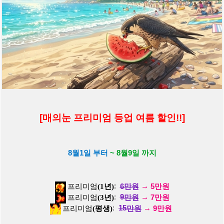
연예가중매
l
추천
40
l
조회
19526
l
25-10-18
[움짤] 회색 스트라이프 조끼 + 핫팬츠 몸매 힙라인 이달의소녀 희
진
[3]
연예가중매
l
추천
32
l
조회
18130
l
25-10-18
[움짤] 검정 땡땡이 원피스 키스오브라이프 나띠 깊게 숙이는 가슴
골
[8]
연예가중매
l
추천
72
l
조회
27520
l
25-10-18
[움짤] 크롭 골지 집업 11자 복근 예쁜 배꼽 에스파 윈터 챌린지
[3]
[매의눈 프리미엄 등업 여름 할인!!]
연예가중매
l
추천
52
l
조회
21974
l
25-10-18
[움짤] 키스오브라이프 나띠 너무 짧은 청핫팬츠 엉밑살 - 디젤 포
8월1일 부터
~ 8월9일 까지
토콜
[7]
연예가중매
l
추천
52
l
조회
23826
l
25-10-18
[사진] 빅토리아 시크릿 핑크 생브라 가슴골 후기사진 트와이스 나
프리미엄
(1년)
:
6만원
→
5만원
연 모모
[13]
프리미엄
(3년)
:
9
만원
→
7만원
프리미엄
(평생)
:
15
만원
→
9만원
열일하는매
l
추천
123
l
조회
48638
l
25-10-18