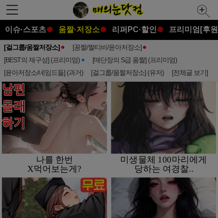
이슈·스포츠
움짤·저장소
리퍼PC·할인
프리미엄[후원
[걸그룹/움짤저장소]
[꽁짤/짤티비/윤아저장소]
[BEST의 재구성] (프리미엄)
[매단장의 S급 움짤] (프리미엄)
[윤아저장소/네임드들] (과거)
[걸그룹/움짤저장소] (유저)
[전체글 보기]