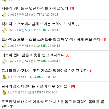
케플러 멤버들은 멋진 다리를 가지고 있다.
[3]
Jae12
l
추천
27
l
조회
7641
l
22-09-13
섹시하고 프로페셔널해 보이는 트와이스 지효
[3]
Jae12
l
추천
50
l
조회
19330
l
22-09-12
트와이스 모모는 스몰 스커트를 입고 매우 섹시하게 춤을 춘다.
[3]
Jae12
l
추천
41
l
조회
14785
l
22-09-12
에스파 윈터 검은색 옷을 입고 섹시하다
[2]
Jae12
l
추천
52
l
조회
21960
l
22-09-12
르세라핌 사쿠라는 멋진 가슴과 엉덩이를 가지고 있다
[1]
tgg
l
추천
45
l
조회
17803
l
22-09-12
르세라핌 김채원이는 가슴이 너무 좋아요 2
[8]
tgg
l
추천
101
l
조회
38284
l
22-09-12
로켓펀치 예쁜 다현이 타이트한 셔츠를 입고 매력적인 몸매를 뽐
낸다
[3]