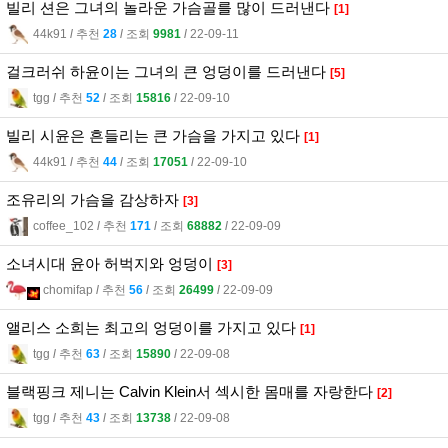
빌리 션은 그녀의 놀라운 가슴골를 많이 드러낸다
[1]
44k91
l
추천
28
l
조회
9981
l
22-09-11
걸크러쉬 하윤이는 그녀의 큰 엉덩이를 드러낸다
[5]
tgg
l
추천
52
l
조회
15816
l
22-09-10
빌리 시윤은 흔들리는 큰 가슴을 가지고 있다
[1]
44k91
l
추천
44
l
조회
17051
l
22-09-10
조유리의 가슴을 감상하자
[3]
coffee_102
l
추천
171
l
조회
68882
l
22-09-09
소녀시대 윤아 허벅지와 엉덩이
[3]
chomifap
l
추천
56
l
조회
26499
l
22-09-09
앨리스 소희는 최고의 엉덩이를 가지고 있다
[1]
tgg
l
추천
63
l
조회
15890
l
22-09-08
블랙핑크 제니는 Calvin Klein서 섹시한 몸매를 자랑한다
[2]
tgg
l
추천
43
l
조회
13738
l
22-09-08