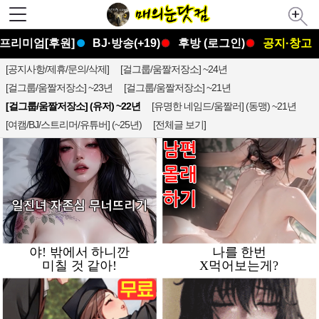
프리미엄[후원]
BJ·방송(+19)
후방 (로그인)
공지·창고
[공지사항/제휴/문의/삭제]
[걸그룹/움짤저장소] ~24년
[걸그룹/움짤저장소] ~23년
[걸그룹/움짤저장소] ~21년
[걸그룹/움짤저장소] (유저) ~22년
[유명한 네임드/움짤러] (동맹) ~21년
[여캠/BJ/스트리머/유튜버] (~25년)
[전체글 보기]