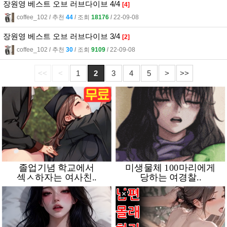
장원영 베스트 오브 러브다이브 4/4
[4]
coffee_102
l
추천
44
l
조회
18176
l
22-09-08
장원영 베스트 오브 러브다이브 3/4
[2]
coffee_102
l
추천
30
l
조회
9109
l
22-09-08
<<
<
1
2
3
4
5
>
>>