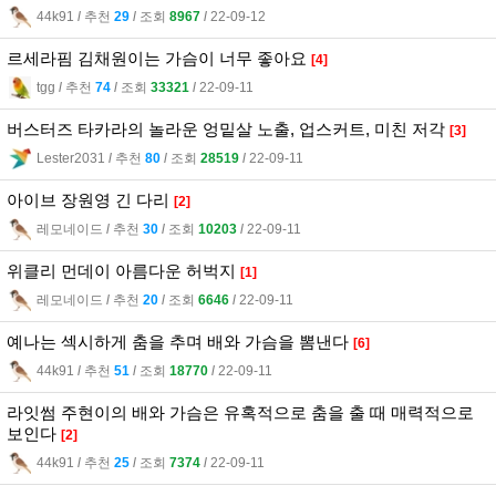
44k91
l
추천
29
l
조회
8967
l
22-09-12
르세라핌 김채원이는 가슴이 너무 좋아요
[4]
tgg
l
추천
74
l
조회
33321
l
22-09-11
버스터즈 타카라의 놀라운 엉밑살 노출, 업스커트, 미친 저각
[3]
Lester2031
l
추천
80
l
조회
28519
l
22-09-11
아이브 장원영 긴 다리
[2]
레모네이드
l
추천
30
l
조회
10203
l
22-09-11
위클리 먼데이 아름다운 허벅지
[1]
레모네이드
l
추천
20
l
조회
6646
l
22-09-11
예나는 섹시하게 춤을 추며 배와 가슴을 뽐낸다
[6]
44k91
l
추천
51
l
조회
18770
l
22-09-11
라잇썸 주현이의 배와 가슴은 유혹적으로 춤을 출 때 매력적으로
보인다
[2]
44k91
l
추천
25
l
조회
7374
l
22-09-11