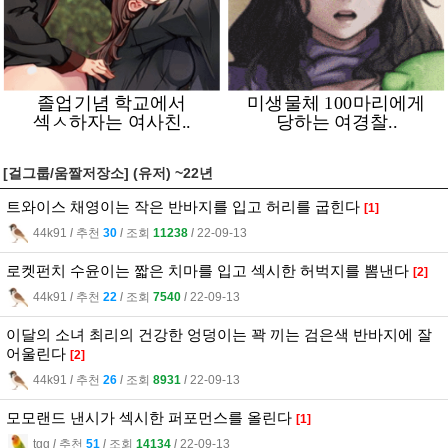
[걸그룹/움짤저장소] (유저) ~22년
트와이스 채영이는 작은 반바지를 입고 허리를 굽힌다
[1]
44k91
l
추천
30
l
조회
11238
l
22-09-13
로켓펀치 수윤이는 짧은 치마를 입고 섹시한 허벅지를 뽐낸다
[2]
44k91
l
추천
22
l
조회
7540
l
22-09-13
이달의 소녀 최리의 건강한 엉덩이는 꽉 끼는 검은색 반바지에 잘
어울린다
[2]
44k91
l
추천
26
l
조회
8931
l
22-09-13
모모랜드 낸시가 섹시한 퍼포먼스를 올린다
[1]
tgg
l
추천
51
l
조회
14134
l
22-09-13