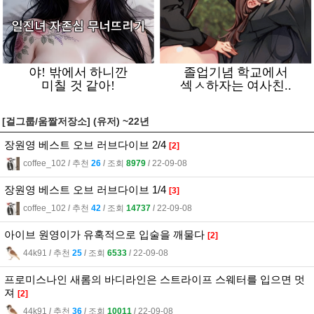
[걸그룹/움짤저장소] (유저) ~22년
장원영 베스트 오브 러브다이브 2/4
[2]
coffee_102
l
추천
26
l
조회
8979
l
22-09-08
장원영 베스트 오브 러브다이브 1/4
[3]
coffee_102
l
추천
42
l
조회
14737
l
22-09-08
아이브 원영이가 유혹적으로 입술을 깨물다
[2]
44k91
l
추천
25
l
조회
6533
l
22-09-08
프로미스나인 새롬의 바디라인은 스트라이프 스웨터를 입으면 멋
져
[2]
44k91
l
추천
36
l
조회
10011
l
22-09-08