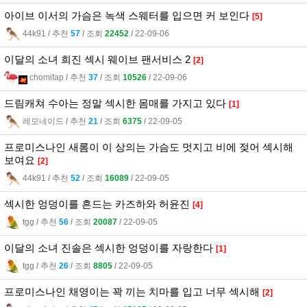
아이브 이서의 가슴은 녹색 스웨터를 입으면 커 보인다
[5]
44k91
l
추천
57
l
조회
22452
l
22-09-06
이달의 소녀 희진 섹시 웨이브 팬서비스 2
[2]
chomifap
l
추천
37
l
조회
10526
l
22-09-06
드림캐쳐 수아는 정말 섹시한 몸매를 가지고 있다
[1]
레모네이드
l
추천
21
l
조회
6375
l
22-09-05
프로미스나인 새롬이 이 상의는 가슴도 멋지고 비에 젖어 섹시해
보여요
[2]
44k91
l
추천
52
l
조회
16089
l
22-09-05
섹시한 엉덩이를 흔드는 카즈하와 허윤진
[4]
tgg
l
추천
56
l
조회
20087
l
22-09-05
이달의 소녀 진솔은 섹시한 엉덩이를 자랑한다
[1]
tgg
l
추천
26
l
조회
8805
l
22-09-05
프로미스나인 채영이는 꽉 끼는 치마를 입고 너무 섹시해
[2]