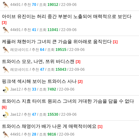
44k91
l
추천
70
l
조회
19012
l
22-09-06
아이브 유진이는 허리 중간 부분이 노출되어 매력적으로 보인다
[3]
44k91
l
추천
41
l
조회
11041
l
22-09-06
케플러 채현이가 그녀의 큰 가슴을 위아래로 움직인다
[1]
레모네이드
l
추천
64
l
조회
19515
l
22-09-06
트와이스 모모, 나연, 쯔위 바디스캔
[3]
레모네이드
l
추천
47
l
조회
15043
l
22-09-06
핑크색 섹시해 보이는 트와이스 사나
[2]
Jae12
l
추천
33
l
조회
7492
l
22-09-06
트와이스 지효 타이트 원피스 그녀의 거대한 가슴을 담을 수 없다
[6]
Jae12
l
추천
47
l
조회
15530
l
22-09-06
트와이스 채영이가 배가 나온 게 매력적이에요
[1]
44k91
l
추천
28
l
조회
9816
l
22-09-06