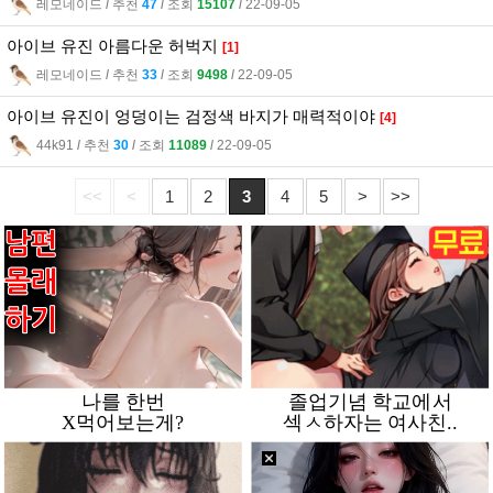
레모네이드
l
추천
47
l
조회
15107
l
22-09-05
아이브 유진 아름다운 허벅지
[1]
레모네이드
l
추천
33
l
조회
9498
l
22-09-05
아이브 유진이 엉덩이는 검정색 바지가 매력적이야
[4]
44k91
l
추천
30
l
조회
11089
l
22-09-05
<<
<
1
2
3
4
5
>
>>