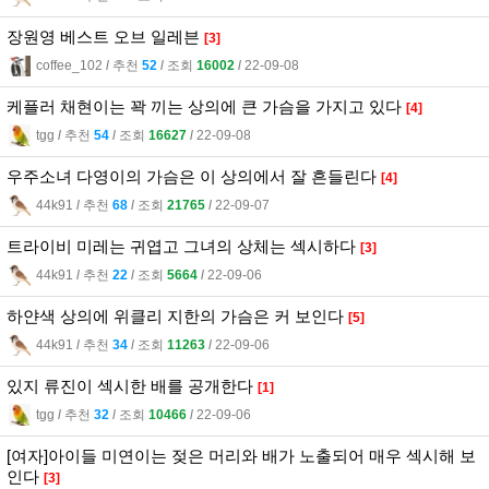
장원영 베스트 오브 일레븐
[3]
coffee_102
l
추천
52
l
조회
16002
l
22-09-08
케플러 채현이는 꽉 끼는 상의에 큰 가슴을 가지고 있다
[4]
tgg
l
추천
54
l
조회
16627
l
22-09-08
우주소녀 다영이의 가슴은 이 상의에서 잘 흔들린다
[4]
44k91
l
추천
68
l
조회
21765
l
22-09-07
트라이비 미레는 귀엽고 그녀의 상체는 섹시하다
[3]
44k91
l
추천
22
l
조회
5664
l
22-09-06
하얀색 상의에 위클리 지한의 가슴은 커 보인다
[5]
44k91
l
추천
34
l
조회
11263
l
22-09-06
있지 류진이 섹시한 배를 공개한다
[1]
tgg
l
추천
32
l
조회
10466
l
22-09-06
[여자]아이들 미연이는 젖은 머리와 배가 노출되어 매우 섹시해 보
인다
[3]