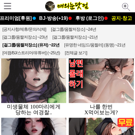
프리미엄[후원]
BJ·방송(+19)
후방 (로그인)
공지·창고
[공지사항/제휴/문의/삭제]
[걸그룹/움짤저장소] ~24년
[걸그룹/움짤저장소] ~23년
[걸그룹/움짤저장소] ~21년
[걸그룹/움짤저장소] (유저) ~22년
[유명한 네임드/움짤러] (동맹) ~21년
[여캠/BJ/스트리머/유튜버] (~25년)
[전체글 보기]