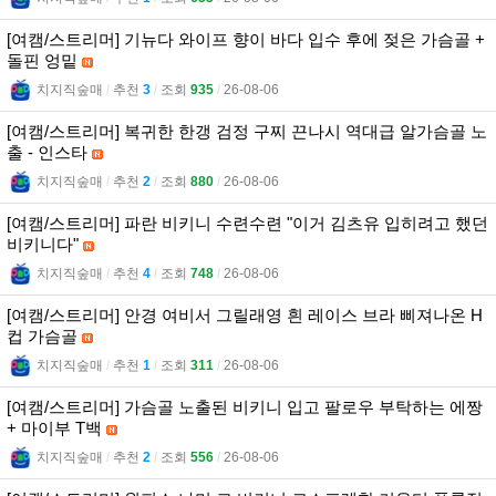
[여캠/스트리머] 기뉴다 와이프 향이 바다 입수 후에 젖은 가슴골 +
돌핀 엉밑
치지직숲매
l
추천
3
l
조회
935
l
26-08-06
[여캠/스트리머] 복귀한 한갱 검정 구찌 끈나시 역대급 알가슴골 노
출 - 인스타
치지직숲매
l
추천
2
l
조회
880
l
26-08-06
[여캠/스트리머] 파란 비키니 수련수련 "이거 김츠유 입히려고 했던
비키니다"
치지직숲매
l
추천
4
l
조회
748
l
26-08-06
[여캠/스트리머] 안경 여비서 그릴래영 흰 레이스 브라 삐져나온 H
컵 가슴골
치지직숲매
l
추천
1
l
조회
311
l
26-08-06
[여캠/스트리머] 가슴골 노출된 비키니 입고 팔로우 부탁하는 에짱
+ 마이부 T백
치지직숲매
l
추천
2
l
조회
556
l
26-08-06