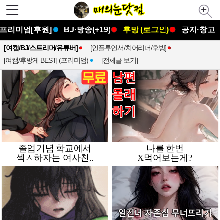
프리미엄[후원]
BJ·방송(+19)
후방 (로그인)
공지·창고
[여캠/BJ/스트리머/유튜버]
[인플루언서/치어리더/후방]
[여캠/후방게 BEST] (프리미엄)
[전체글 보기]