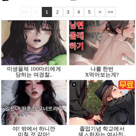
<<
<
1
2
3
4
5
>
>>