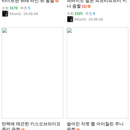
타이트한 뒤태 라인 츄 움짤
속바지도 짧은 피프티피프티 키
나 움짤
[1]
조회
3170
l
추천
5
조회
1525
l
추천
6
KKonG
l
26-08-08
KKonG
l
26-08-08
탄력에 매끈한 키스오브라이프
벌어진 자켓 틈 아이칠린 주니
쥴리 움짤
움짤