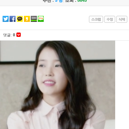
추천 :
5 명
|
조회 :
8645
스크랩
수정
삭제
댓글:
0