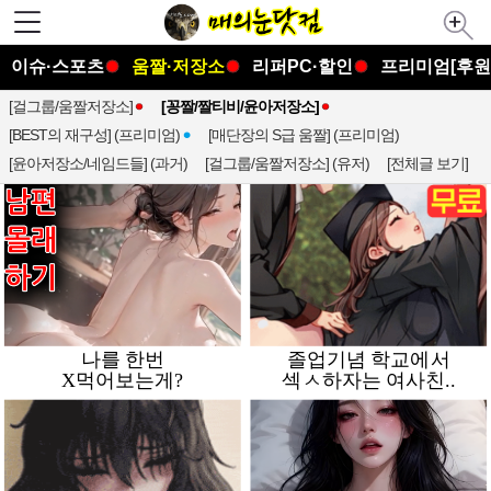
이슈·스포츠
움짤·저장소
리퍼PC·할인
프리미엄[후원
[걸그룹/움짤저장소]
[꽁짤/짤티비/윤아저장소]
[BEST의 재구성] (프리미엄)
[매단장의 S급 움짤] (프리미엄)
[윤아저장소/네임드들] (과거)
[걸그룹/움짤저장소] (유저)
[전체글 보기]