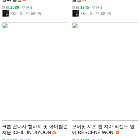
조회
2089
l
추천
8
조회
1945
l
추천
8
KKonG
l
26-08-08
KKonG
l
26-08-08
크롭 끈나시 청바지 핏 아이칠린
오버핏 셔츠 흰 치마 리센느 원
지윤 ICHILLIN’ JIYOON
이 RESCENE WONI