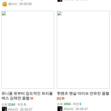
짤티비
l
26-08-08
유니폼 핏부터 압도적인 트리플
핫팬츠 맨살 아이브 안유진 움짤
에스 김채연 움짤
[1]
조회
1954
l
추천
6
조회
2184
l
추천
5
KKonG
l
26-08-07
KKonG
l
26-08-07