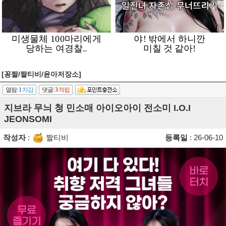
[꽁짤/짤티비/윤아저장소]
열람:
1
차감
댓글:
3
적립
지브라 무늬 청 민소매 아이오아이 전소미 I.O.I
JEONSOMI
작성자
:
짤티비
등록일
: 26-06-10