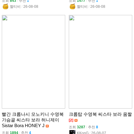
조회
843
l
추천
1
조회
1477
l
추천
1
짤티비
l
26-08-08
짤티비
l
26-08-08
빨간 크롭나시 모노키니 수영복
크롭탑 수영복 씨스타 보라 움짤
가슴골 씨스타 보라 허니제이
[2]
Sistar Bora HONEY J
조회
3287
l
추천
8
조회
1894
l
추천
4
KKonG
l
26-08-07