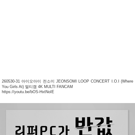
260530-31 아이오아이 전소미 JEONSOMI LOOP CONCERT I.O.I (Where
You Girls At) 멀티캠 4K MULTI FANCAM
https://youtu.be/bOS-HxtNoIE