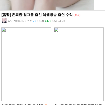
[움짤] 은퇴한 걸그룹 출신 엑셀방송 출연 수익
(+19)
박연진매니저
l
추천
74
l
조회
7474
l
23-03-08