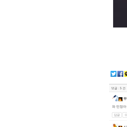
댓글 :
5
건
무
와 민정아
답글