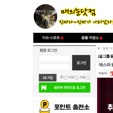
이슈·스포츠
움짤·저장소
홈
>
움짤·저
[걸그룹/
에스파 
작성자:
ID
비번
자동