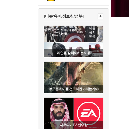
[이슈/유머/정보/남성부]
라인을 잘 타야하는 이유
누구든 하마를 건드리면 ㅈ되는거야
사우디가 EA 인수함