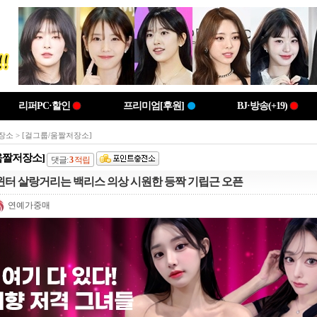
리퍼PC·할인
프리미엄[후원]
BJ·방송(+19)
장소
> [걸그룹/움짤저장소]
움짤저장소]
댓글:
3
적립
윈터 살랑거리는 백리스 의상 시원한 등짝 기립근 오픈
연예가중매