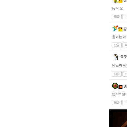
싱
등짝 오
답글
핑
윈터는 저
답글
축구
에스파 에
답글
댓
등짝!! 윈
답글