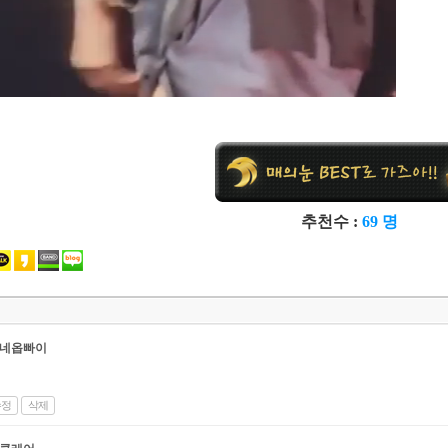
추천수 :
69 명
네옵빠이
수정
삭제