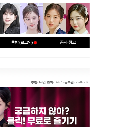
후방 (로그인)
공지·창고
69건
32675
25-07-07
추천:
조회:
등록일: