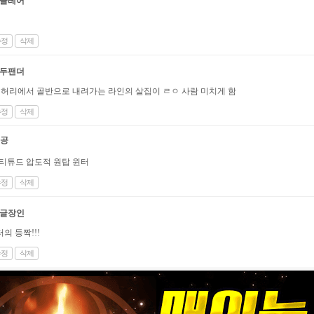
클레어
수정
삭제
두팬더
 허리에서 골반으로 내려가는 라인의 살집이 ㄹㅇ 사람 미치게 함
수정
삭제
공
티튜드 압도적 원탑 윈터
수정
삭제
글장인
터의 등짝!!!
수정
삭제